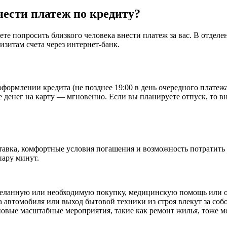
нести платеж по кредиту?
те попросить близкого человека внести платеж за вас. В отдел
зитам счета через интернет-банк.
ормлении кредита (не позднее 19:00 в день очередного платеж
е денег на карту — мгновенно. Если вы планируете отпуск, то в
авка, комфортные условия погашения и возможность потратить 
пару минут.
 желанную или необходимую покупку, медицинскую помощь или
 автомобиля или выход бытовой техники из строя влекут за соб
овые масштабные мероприятия, такие как ремонт жилья, тоже мо