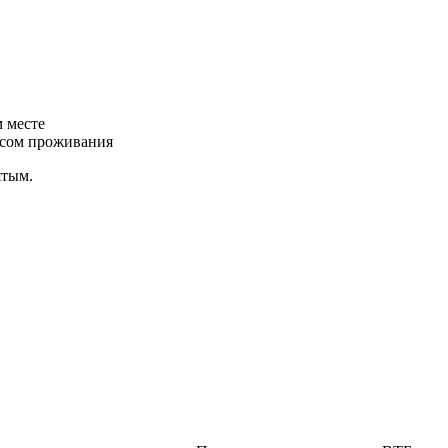
м месте
ресом проживания
ятым.