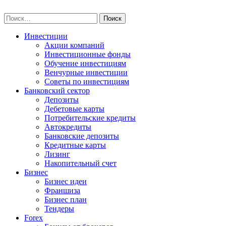
Skip
npo-invest.ru
to
Найти:
content
Инвестиции
Акции компаний
Инвестиционные фонды
Обучение инвестициям
Венчурные инвестиции
Советы по инвестициям
Банковский сектор
Депозиты
Дебетовые карты
Потребительские кредиты
Автокредиты
Банковские депозиты
Кредитные карты
Лизинг
Накопительный счет
Бизнес
Бизнес идеи
Франшиза
Бизнес план
Тендеры
Forex