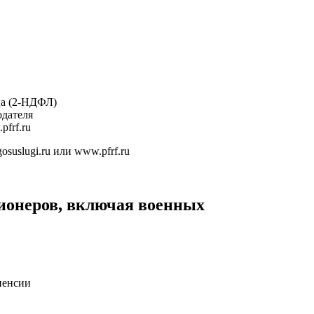
ца (2-НДФЛ)
одателя
frf.ru
uslugi.ru или www.pfrf.ru
ионеров, включая военных
пенсии