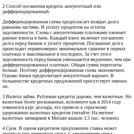
2 Способ погашения кредита: аннуитетный или
дифференцированный.
Дифференцированная схема предполагает возврат долга
равными частями. И уплату процентов на остаток
задолженности. Схема с аннуитетными платежами означает
равные взносы в банк. Каждый взнос включает погашение
долга перед банком и уплату процентов. Погашение долга
происходит неравномерно: минимальное гашение в первых
платежах и максимальное в последних. За счет этого
задолженность перед банком уменьшается медленнее, чем при
дифференцированных платежах. Общая сумма переплаты
больше. Поэтому дифференцированная схема экономичнее.
Однако банки предпочитают аннуитетный вариант. В
большинстве кредитных предложений присутствует именно
он.
3 Валюта займа. Рублевые кредиты дороже, чем валютные. Но
валютные более рискованные, вспомните как в 2014 году
изменился курс доллара, что привело к серьезному
удорожанию валютных кредитов (читайте: На митинг
валютных заемщиков в Москве вышли 3,5 тыс. человек).
4 Срок. В одном кредитном предложении ставка может
меняться при изменении срока. С увеличением срока,