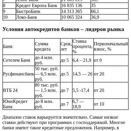
8
Кредит Европа Банк
16 835 136
35
9
БыстроБанк
14 313 365
66,1
10
Локо-Банк
10 065 324
36,9
Условия автокредитов банков – лидеров рынка
Ставка
Сумма
Срок,
Первоначальный
Банк
процента,
кредита
лет
взнос, %
%
до 4 млн.
Сетелем Банк
до 5
6,4 – 21,9
от 0
руб.
50 тыс. руб.
Русфинансбанк
— 6,5 млн.
до 5
14,5 — 26
от 20
руб.
80 тыс. руб.
ВТБ 24
— 1,5 млн.
до 7
5,5 -17,4
от 20
руб.
ЮниКредит
до 8 млн.
6,7 —
до 7
от 10
Банк
руб.
18,9
Диапазон ставок варьируется значительно. Самые низкие
ставки действуют при программах с господдержкой. Многие
банки имеют такие кредитные предложения. Например, в