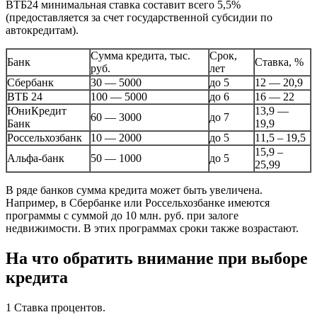
ВТБ24 минимальная ставка составит всего 5,5%
(предоставляется за счет государственной субсидии по
автокредитам).
Сумма кредита, тыс.
Срок,
Банк
Ставка, %
руб.
лет
Сбербанк
30 — 5000
до 5
12 — 20,9
ВТБ 24
100 — 5000
до 6
16 — 22
ЮниКредит
13,9 —
60 — 3000
до 7
Банк
19,9
Россельхозбанк
10 — 2000
до 5
11,5 – 19,5
15,9 –
Альфа-банк
50 — 1000
до 5
25,99
В ряде банков сумма кредита может быть увеличена.
Например, в Сбербанке или Россельхозбанке имеются
программы с суммой до 10 млн. руб. при залоге
недвижимости. В этих программах сроки также возрастают.
На что обратить внимание при выборе
кредита
1 Ставка процентов.