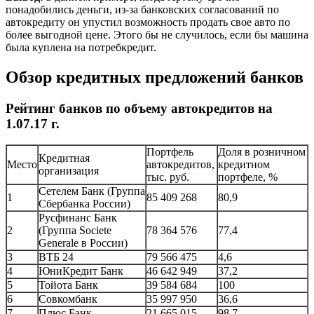
понадобились деньги, из-за банковских согласований по
автокредиту он упустил возможность продать свое авто по
более выгодной цене. Этого бы не случилось, если бы машина
была куплена на потребкредит.
Обзор кредитных предложений банков
Рейтинг банков по объему автокредитов на
1.07.17 г.
Портфель
Доля в розничном
Кредитная
Место
автокредитов,
кредитном
организация
тыс. руб.
портфеле, %
Сетелем Банк (Группа
1
85 409 268
80,9
Сбербанка России)
Русфинанс Банк
2
(Группа Societe
78 364 576
77,4
Generale в России)
3
ВТБ 24
79 566 475
4,6
4
ЮниКредит Банк
46 642 949
37,2
5
Тойота Банк
39 584 684
100
6
Совкомбанк
35 997 950
36,6
7
Плюс Банк
21 665 015
98,7