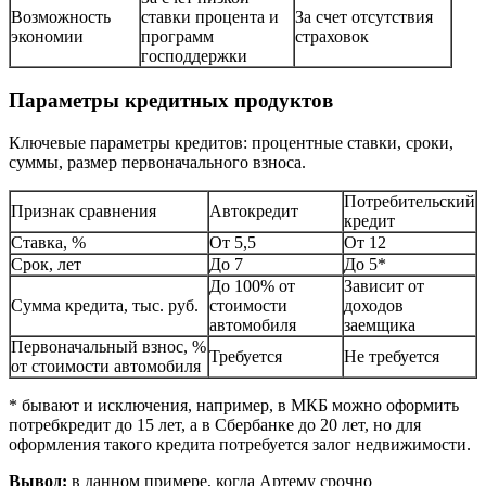
Возможность
ставки процента и
За счет отсутствия
экономии
программ
страховок
господдержки
Параметры кредитных продуктов
Ключевые параметры кредитов: процентные ставки, сроки,
суммы, размер первоначального взноса.
Потребительский
Признак сравнения
Автокредит
кредит
Ставка, %
От 5,5
От 12
Срок, лет
До 7
До 5*
До 100% от
Зависит от
Сумма кредита, тыс. руб.
стоимости
доходов
автомобиля
заемщика
Первоначальный взнос, %
Требуется
Не требуется
от стоимости автомобиля
* бывают и исключения, например, в МКБ можно оформить
потребкредит до 15 лет, а в Сбербанке до 20 лет, но для
оформления такого кредита потребуется залог недвижимости.
Вывод:
в данном примере, когда Артему срочно