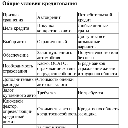
Общие условия кредитования
Признак
Потребительский
Автокредит
сравнения
кредит
Покупка
Любые личные
Цель кредита
конкретного авто
траты
Доступны все
Выбор авто
Ограниченный
возможные
варианты
Залог купленного
Поручительство или
Обеспечение
автомобиля
без него
Каско, ОСАГО,
В ряде банков –
Необходимость
страхование жизни
страхование жизни
страхования
и трудоспособности
и трудоспособности
Дополнительные
Стоимость оценки
расходы
авто для залога
Залог
Требуется
Не требуется
купленного авто
Ключевой
фактор,
Стоимость авто и
Кредитоспособность
определяющий
кредитоспособность
заемщика
кредитный
лимит
За счет низкой