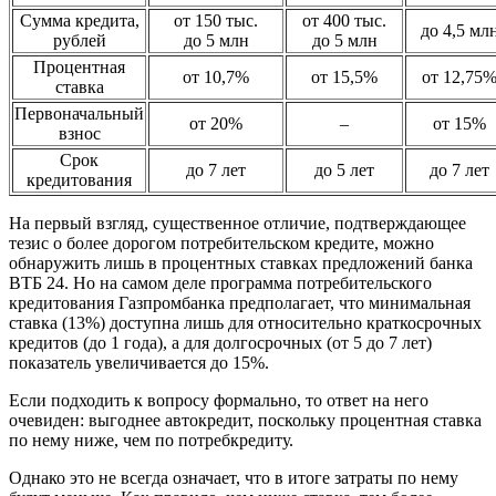
Сумма кредита,
от 150 тыс.
от 400 тыс.
до 4,5 мл
рублей
до 5 млн
до 5 млн
Процентная
от 10,7%
от 15,5%
от 12,75
ставка
Первоначальный
от 20%
–
от 15%
взнос
Срок
до 7 лет
до 5 лет
до 7 лет
кредитования
На первый взгляд, существенное отличие, подтверждающее
тезис о более дорогом потребительском кредите, можно
обнаружить лишь в процентных ставках предложений банка
ВТБ 24. Но на самом деле программа потребительского
кредитования Газпромбанка предполагает, что минимальная
ставка (13%) доступна лишь для относительно краткосрочных
кредитов (до 1 года), а для долгосрочных (от 5 до 7 лет)
показатель увеличивается до 15%.
Если подходить к вопросу формально, то ответ на него
очевиден: выгоднее автокредит, поскольку процентная ставка
по нему ниже, чем по потребкредиту.
Однако это не всегда означает, что в итоге затраты по нему