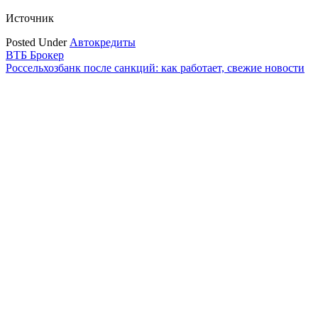
Источник
Posted Under
Автокредиты
Навигация
ВТБ Брокер
Россельхозбанк после санкций: как работает, свежие новости
по
записям