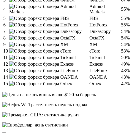
Admiral
4
55%
Markets
5
FBS
55%
6
HotForex
55%
7
Dukascopy
54%
8
OctaFX
54%
9
XM
54%
10
eToro
53%
11
Tickmill
50%
12
Exness
49%
13
LiteForex
43%
14
OANDA
43%
15
Orbex
42%