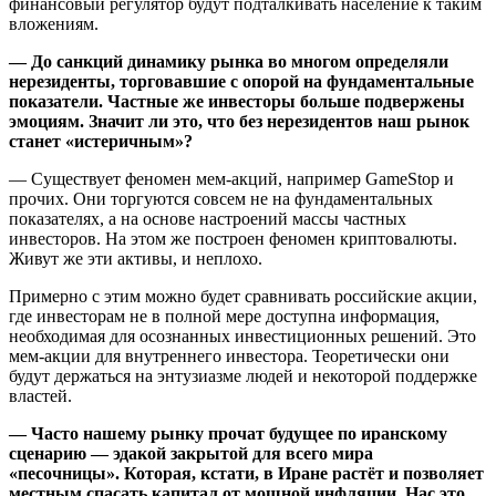
финансовый регулятор будут подталкивать население к таким
вложениям.
— До санкций динамику рынка во многом определяли
нерезиденты, торговавшие с опорой на фундаментальные
показатели. Частные же инвесторы больше подвержены
эмоциям. Значит ли это, что без нерезидентов наш рынок
станет «истеричным»?
— Существует феномен мем-акций, например GameStop и
прочих. Они торгуются совсем не на фундаментальных
показателях, а на основе настроений массы частных
инвесторов. На этом же построен феномен криптовалюты.
Живут же эти активы, и неплохо.
Примерно с этим можно будет сравнивать российские акции,
где инвесторам не в полной мере доступна информация,
необходимая для осознанных инвестиционных решений. Это
мем-акции для внутреннего инвестора. Теоретически они
будут держаться на энтузиазме людей и некоторой поддержке
властей.
— Часто нашему рынку прочат будущее по иранскому
сценарию — эдакой закрытой для всего мира
«песочницы». Которая, кстати, в Иране растёт и позволяет
местным спасать капитал от мощной инфляции. Нас это