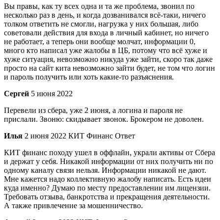
Вы правы, как ту всех одна и та же проблема, звонил по
несколько раз в день, и когда дозванивался всё-таки, ничего
толком ответить не смогли, нагрузка у них большая, либо
советовали действия для входа в личный кабинет, но ничего
не работает, а теперь они вообще молчат, информации 0,
много кто написал уже жалобы в ЦБ, потому что всё хуже и
хуже ситуация, невозможно никуда уже зайти, скоро так даже
просто на сайт кита невозможно зайти будет, не том что логин
и пароль получить или хоть какие-то разъяснения.
Сергей
5 июня 2022
Перевели из сбера, уже 2 июня, а логина и пароля не
прислали. Звоню: скидывает звонок. Брокером не доволен.
Илья
2 июня 2022 КИТ Финанс Ответ
КИТ финанс походу ушел в оффлайн, украли активы от Сбера
и держат у себя. Никакой информации от них получить ни по
одному каналу связи нельзя. Информации никакой не дают.
Мне кажется надо коллективную жалобу написать. Есть идеи
куда именно? Думаю по месту предоставлении им лицензии.
Требовать отзыва, банкротства и прекращения деятельности.
А также привлечение за мошенничество.