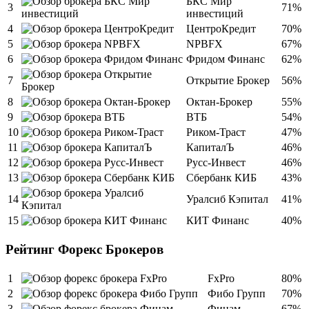
БКС Мир
3
71%
инвестиций
4
ЦентроКредит
70%
5
NPBFX
67%
6
Фридом Финанс
62%
7
Открытие Брокер
56%
8
Октан-Брокер
55%
9
ВТБ
54%
10
Риком-Траст
47%
11
КапиталЪ
46%
12
Русс-Инвест
46%
13
Сбербанк КИБ
43%
14
Уралсиб Кэпитал
41%
15
КИТ Финанс
40%
Рейтинг Форекс Брокеров
1
FxPro
80%
2
Фибо Групп
70%
3
Финам
67%