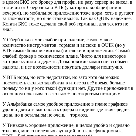
в целом БКС это брокер для профи, ни разу сервер не висел, в
отличии от Сбербанка и ВТБ (у которого вообще финиш
вечером), но мобильное приложение тоже норм, хоть и ругают
за глоковатость, но я не сталкивался. Так как QUIK надёжнее.
Кстати БКС тоже сделали свой веб терминал, для тех кто не
знал.
У Сбербанка самое слабое приложение, самое малое
количество инструментов, тормоза и висюки в QUIK (но у
ВТБ самые большие висюки) и глюки в приложении. Самый
слабый брокер в техническом плане. Чисто для инвесторов
которые купили и держат. Драконовские комиссии за обмен
валюты, и нет возможности покупать доллары поштучно.
У ВТБ норм, но есть недостатки, но зато хотя бы можно
посмотреть сколько заработал в итоге за всё время, больше
почему-то ни у кого такой функции нет. Другие приложения в
основном показывают сколько ± по открытым позициям.
У Альфабанка самое удобное приложение в плане графиков
удобно двигать выставлять ордера и видишь где твоя средняя
цена, но в остальном не очень + тормоза.
У Тинькова, хорошее приложение, в целом удобно и сделано
толково, много полезных функций, в плане функционала