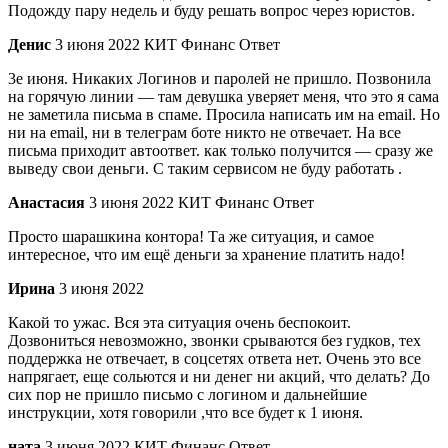
Подожду пару недель и буду решать вопрос через юристов.
Денис
3 июня 2022 КИТ Финанс Ответ
3е июня. Никаких Логинов и паролей не пришло. Позвонила
на горячую линии — там девушка уверяет меня, что это я сама
не заметила письма в спаме. Просила написать им на email. Но
ни на email, ни в телеграм боте никто не отвечает. На все
письма приходит автоответ. как только получится — сразу же
выведу свои деньги. С таким сервисом не буду работать .
Анастасия
3 июня 2022 КИТ Финанс Ответ
Просто шарашкина контора! Та же ситуация, и самое
интересное, что им ещё деньги за хранение платить надо!
Ирина
3 июня 2022
Какой то ужас. Вся эта ситуация очень беспокоит.
Дозвониться невозможно, звонки срываются без гудков, тех
поддержка не отвечает, в соцсетях ответа нет. Очень это все
напрягает, еще сольются и ни денег ни акций, что делать? До
сих пор не пришло письмо с логином и дальнейшие
инструкции, хотя говорили ,что все будет к 1 июня.
ната
3 июня 2022 КИТ Финанс Ответ