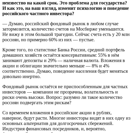
неизвестно на какой срок. Это проблема для государства?
И как это, на ваш взгляд, изменит психологию и поведение
российского частного инвестора?
— Думаю, российский фондовый рынок в любом случае
затормозится, количество счетов на Мосбирже уменьшится.
Не вижу в этом большой трагедии. Сейчас счета есть у 20 млн
россиян, но примерно 60% из них — пустые.
Кроме того, по статистике Банка России, средний портфель
домашних хозяйств остаётся консервативным: 55% в нём
занимают депозиты и 29% — наличная валюта. Вложения в
акции и облигации значительно меньше — 8% и 4%
соответственно. Думаю, поведение населения будет меняться
довольно инертно.
Фондовый рынок остаётся не приспособленным для частных
инвесторов — компании не прозрачны, волатильность и
риски очень высоки. Вопрос: разумно ли такое количество
россиян подвергать этим рискам?
Со временем вложения в российские акции в рублях,
наверное, будут расти. Многие инвесторы видят в них одну из
основных альтернатив для долгосрочных сбережений.
Индустрия финансовых посредников, и, вероятно,