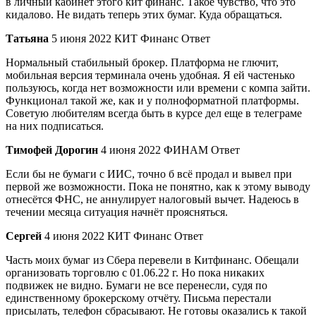
в личный кабинет этого кит финанс. Такое чувство, что это
кидалово. Не видать теперь этих бумаг. Куда обращаться.
Татьяна
5 июня 2022 КИТ Финанс Ответ
Нормальный стабильный брокер. Платформа не глючит,
мобильная версия терминала очень удобная. Я ей частенько
пользуюсь, когда нет возможности или времени с компа зайти.
Функционал такой же, как и у полноформатной платформы.
Советую любителям всегда быть в курсе дел еще в телеграме
на них подписаться.
Тимофей Дорогин
4 июня 2022 ФИНАМ Ответ
Если бы не бумаги с ИИС, точно б всё продал и вывел при
первой же возможности. Пока не понятно, как к этому выводу
отнесётся ФНС, не аннулирует налоговый вычет. Надеюсь в
течении месяца ситуация начнёт проясняться.
Сергей
4 июня 2022 КИТ Финанс Ответ
Часть моих бумаг из Сбера перевели в Китфинанс. Обещали
организовать торговлю с 01.06.22 г. Но пока никаких
подвижек не видно. Бумаги не все перенесли, судя по
единственному брокерскому отчёту. Письма перестали
присылать, телефон сбрасывают. Не готовы оказались к такой