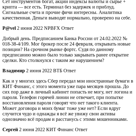
Сет инструментов богат, акции индексы валюты и сырье +
крипта — все есть. Терминал без задержек и приблуд.
Сигнальные счета и прочие фичи интересны. Аналитика
качественная. Деньги выводят нормально, проверено на себе.
P@vel
2 июня 2022 NPBFX Ответ
Добрый день. Предписанием Банка России от 24.02.2022 №
018-38-4/109. Мог брокер после 24 февраля, открывать новые
позиции? На срочном рынке фортс. Судя по данному
предписанию можно было только закрывать ранее открытие
сделки. Кто столкнулся с таким же нарушением?
Владимир
2 июня 2022 ВТБ Ответ
Как и у многих здесь Сбер передал мои иностранные бумаги в
КИТ Финанс, с этого момента уже пара месяцев прошла. До
сих пор даже в личный кабинет попасть не могу, нет логина и
пароля. Телефон горячей линии не отвечает, при попытке
восстановления пароля говорят что нет такого клиента.
Может договора и моих бумаг тоже уже нет? Если вдруг
случится чудо и однажды я всё же увижу свои активы
однозначно всё продам и расстанусь с этими мошенниками.
Сергей
2 июня 2022 КИТ Финанс Ответ