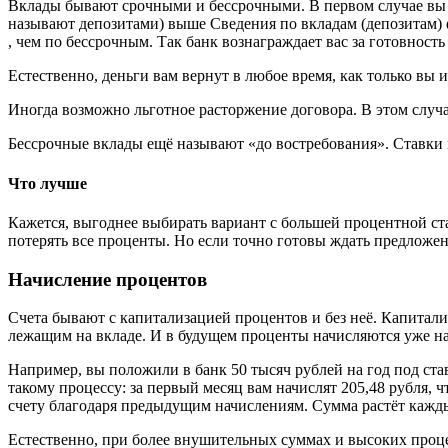
Вклады бывают срочными и бессрочными. В первом случае вы о
называют депозитами) выше Сведения по вкладам (депозитам) 
, чем по бессрочным. Так банк вознаграждает вас за готовность
Естественно, деньги вам вернут в любое время, как только вы и
Иногда возможно льготное расторжение договора. В этом случае
Бессрочные вклады ещё называют «до востребования». Ставки п
Что лучше
Кажется, выгоднее выбирать вариант с большей процентной ста
потерять все проценты. Но если точно готовы ждать предложе
Начисление процентов
Счета бывают с капитализацией процентов и без неё. Капитализ
лежащим на вкладе. И в будущем проценты начисляются уже н
Например, вы положили в банк 50 тысяч рублей на год под став
такому процессу: за первый месяц вам начислят 205,48 рубля, ч
счету благодаря предыдущим начислениям. Сумма растёт кажды
Естественно, при более внушительных суммах и высоких проце