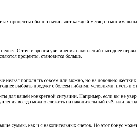
четах проценты обычно начисляют каждый месяц на минимальный 
ельзя. С точки зрения увеличения накоплений выгоднее первый 
исляются проценты, становится больше.
 нельзя пополнять совсем или можно, но на довольно жёстких у
ыгоднее выбрать продукт с болеем гибкими условиями, пусть и 
анты для вашей конкретной ситуации. Например, если вы не увер
пления всегда можно сложить на накопительный счёт или вклад 
шие суммы, как и с накопительных счетов. Но этот бонус может