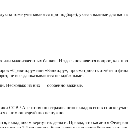
дукты тоже учитываются при подборе), указав важные для вас п
или малоизвестных банков. И здесь появляется вопрос, как про
торов «Сравни.ру» или «Банки.ру», просматривать отчёты и фин
орот, не всегда оказываются ненадёжными.
ли. Несколько из них — особенно важные.
ики ССВ / Агентство по страхованию вкладов его в списке учас
ться с ним определённо не нужно.
ся, вкладчикам вернут их деньги. Правда, это касается Федеральн
о сумм до 1,4 миллиона. Если ваши накопления больше, есть см