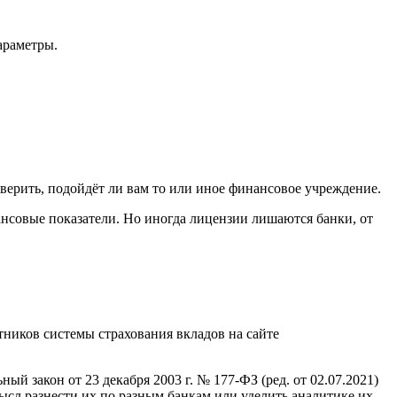
араметры.
верить, подойдёт ли вам то или иное финансовое учреждение.
ансовые показатели. Но иногда лицензии лишаются банки, от
тников системы страхования вкладов на сайте
ый закон от 23 декабря 2003 г. № 177-ФЗ (ред. от 02.07.2021)
ысл разнести их по разным банкам или уделить аналитике их