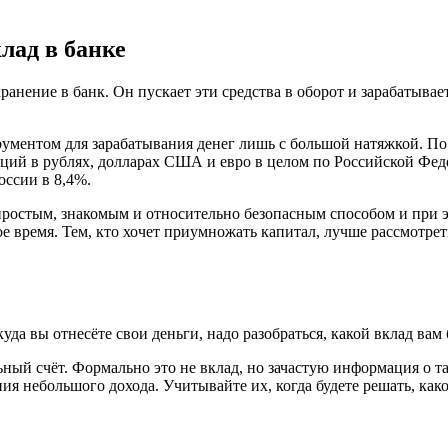
лад в банке
анение в банк. Он пускает эти средства в оборот и зарабатывает
рументом для зарабатывания денег лишь с большой натяжкой. П
ций в рублях, долларах США и евро в целом по Российской Феде
оссии в 8,4%.
 простым, знакомым и относительно безопасным способом и при э
е время. Тем, кто хочет приумножать капитал, лучше рассмотре
да вы отнесёте свои деньги, надо разобраться, какой вклад вам 
ый счёт. Формально это не вклад, но зачастую информация о так
я небольшого дохода. Учитывайте их, когда будете решать, како