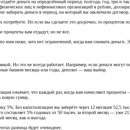
тдаёте деньги на определённый период: полгода, год, три и та
физических лиц и нефинансовых организаций в рублях, доллара
 не забирать деньги в период, на который вы заключили договор.
х потребуете. Но если вы сделаете это досрочно, то процентов п
 проценты вам отдадут, но не все.
о ним ниже, зато нет ограничений, когда вам снимать деньги. Э
вкой. Но это не всегда работает. Например, если деньги могут
нные банком месяцы или годы, депозит — ваш выбор.
ация означает, что каждый раз, когда вам начисляют проценты —
а новую сумму.
ку 5%. Без капитализации вы заберёте через 12 месяцев 52,5 тыс
то составляет 5% годовых от 50 тысяч, за второй месяц — уже 213
й месяц, как и выгода.
нтах разница будет очевиднее.