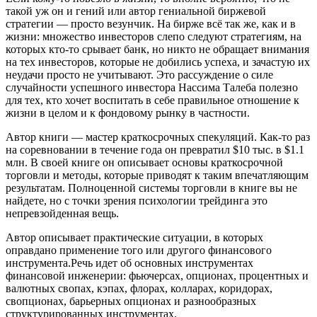
такой уж он и гений или автор гениальной биржевой
стратегии — просто везунчик. На бирже всё так же, как и в
жизни: множество инвесторов слепо следуют стратегиям, на
которых кто-то срывает банк, но никто не обращает внимания
на тех инвесторов, которые не добились успеха, и зачастую их
неудачи просто не учитывают. Это рассуждение о силе
случайности успешного инвестора Нассима Талеба полезно
для тех, кто хочет воспитать в себе правильное отношение к
жизни в целом и к фондовому рынку в частности.
Автор книги — мастер краткосрочных спекуляций. Как-то раз
на соревновании в течение года он превратил $10 тыс. в $1.1
млн. В своей книге он описывает основы краткосрочной
торговли и методы, которые приводят к таким впечатляющим
результатам. Полноценной системы торговли в книге вы не
найдете, но с точки зрения психологии трейдинга это
непревзойденная вещь.
Автор описывает практические ситуации, в которых
оправдано применение того или другого финансового
инструмента.Речь идет об основных инструментах
финансовой инженерии: фьючерсах, опционах, процентных и
валютных свопах, кэпах, флорах, колларах, коридорах,
свопционах, барьерных опционах и разнообразных
структурированных инструментах.