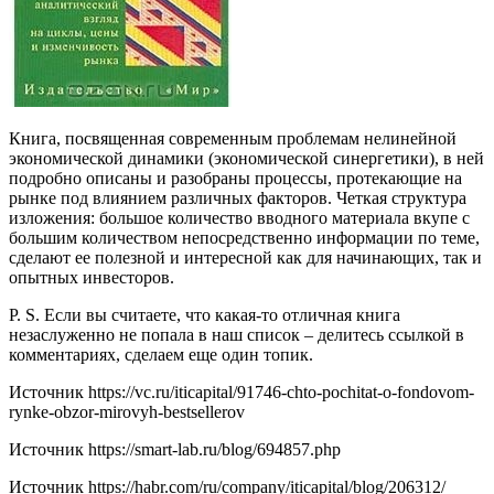
Книга, посвященная современным проблемам нелинейной
экономической динамики (экономической синергетики), в ней
подробно описаны и разобраны процессы, протекающие на
рынке под влиянием различных факторов. Четкая структура
изложения: большое количество вводного материала вкупе с
большим количеством непосредственно информации по теме,
сделают ее полезной и интересной как для начинающих, так и
опытных инвесторов.
P. S. Если вы считаете, что какая-то отличная книга
незаслуженно не попала в наш список – делитесь ссылкой в
комментариях, сделаем еще один топик.
Источник
https://vc.ru/iticapital/91746-chto-pochitat-o-fondovom-
rynke-obzor-mirovyh-bestsellerov
Источник
https://smart-lab.ru/blog/694857.php
Источник
https://habr.com/ru/company/iticapital/blog/206312/