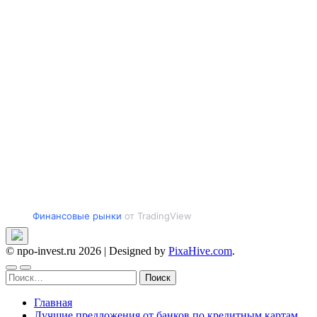
Финансовые рынки
от TradingView
© npo-invest.ru 2026
|
Designed by
PixaHive.com
.
Найти:
Главная
Лучшие предложения от банков по кредитным картам