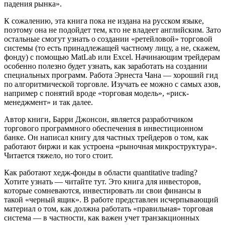
падения рынка».
К сожалению, эта книга пока не издана на русском языке,
поэтому она не подойдет тем, кто не владеет английским. Зато
остальные смогут узнать о создании «ретейловой» торговой
системы (то есть принадлежащей частному лицу, а не, скажем,
фонду) с помощью MatLab или Excel. Начинающим трейдерам
особенно полезно будет узнать, как заработать на создании
специальных программ. Работа Эрнеста Чана — хороший гид
по алгоритмической торговле. Изучать ее можно с самых азов,
например с понятий вроде «торговая модель», «риск-
менеджмент» и так далее.
Автор книги, Барри Джонсон, является разработчиком
торгового программного обеспечения в инвестиционном
банке. Он написал книгу для частных трейдеров о том, как
работают биржи и как устроена «рыночная микроструктура».
Читается тяжело, но того стоит.
Как работают хедж-фонды в области quantitative trading?
Хотите узнать — читайте тут. Это книга для инвесторов,
которые сомневаются, инвестировать ли свои финансы в
такой «черный ящик». В работе представлен исчерпывающий
материал о том, как должна работать «правильная» торговая
система — в частности, как важен учет транзакционных