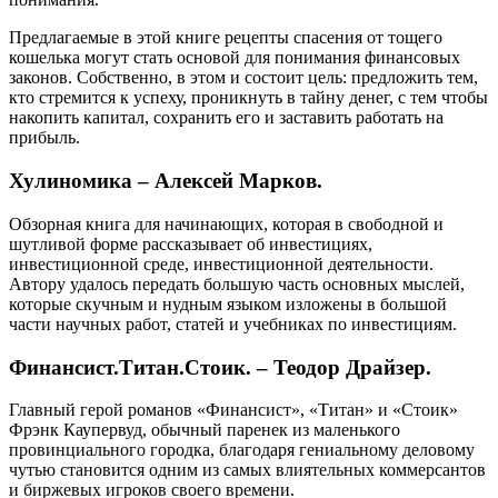
Предлагаемые в этой книге рецепты спасения от тощего
кошелька могут стать основой для понимания финансовых
законов. Собственно, в этом и состоит цель: предложить тем,
кто стремится к успеху, проникнуть в тайну денег, с тем чтобы
накопить капитал, сохранить его и заставить работать на
прибыль.
Хулиномика – Алексей Марков.
Обзорная книга для начинающих, которая в свободной и
шутливой форме рассказывает об инвестициях,
инвестиционной среде, инвестиционной деятельности.
Автору удалось передать большую часть основных мыслей,
которые скучным и нудным языком изложены в большой
части научных работ, статей и учебниках по инвестициям.
Финансист.Титан.Стоик. – Теодор Драйзер.
Главный герой романов «Финансист», «Титан» и «Стоик»
Фрэнк Каупервуд, обычный паренек из маленького
провинциального городка, благодаря гениальному деловому
чутью становится одним из самых влиятельных коммерсантов
и биржевых игроков своего времени.