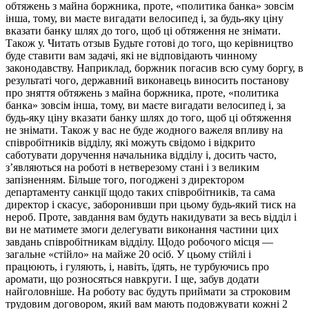
обтяжень з майна боржника, проте, «политика банка» зовсім
інша, тому, ви маєте вигадати велосипед і, за будь-яку ціну
вказати банку шлях до того, щоб ці обтяження не знімати.
Також у. Читать отзыв Будьте готові до того, що керівництво
буде ставити вам задачі, які не відповідають чинному
законодавству. Наприклад, боржник погасив всю суму боргу, в
результаті чого, державний виконавець виносить постанову
про зняття обтяжень з майна боржника, проте, «политика
банка» зовсім інша, тому, ви маєте вигадати велосипед і, за
будь-яку ціну вказати банку шлях до того, щоб ці обтяження
не знімати. Також у вас не буде жодного важеля впливу на
співробітників відділу, які можуть свідомо і відкрито
саботувати доручення начальника відділу і, досить часто,
з’являються на роботі в нетверезому стані і з великим
запізненням. Більше того, погоджені з директором
департаменту санкції щодо таких співробітників, та сама
директор і скасує, заборонивши при цьому будь-який тиск на
нероб. Проте, завдання вам будуть накидувати за весь відділ і
ви не матимете змоги делегувати виконання частини цих
завдань співробітникам відділу. Щодо робочого місця —
загальне «стійло» на майже 20 осіб. У цьому стійлі і
працюють, і гуляють, і, навіть, їдять, не турбуючись про
аромати, що розносяться навкруги. І ще, забув додати
найголовніше. На роботу вас будуть приймати за строковим
трудовим договором, який вам мають подовжувати кожні 2