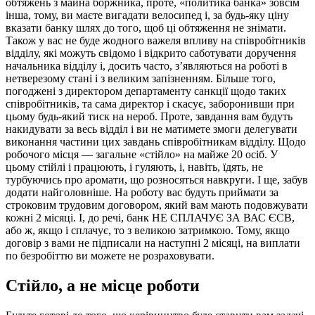
обтяжень з майна боржника, проте, «политика банка» зовсім
інша, тому, ви маєте вигадати велосипед і, за будь-яку ціну
вказати банку шлях до того, щоб ці обтяження не знімати.
Також у вас не буде жодного важеля впливу на співробітників
відділу, які можуть свідомо і відкрито саботувати доручення
начальника відділу і, досить часто, з’являються на роботі в
нетверезому стані і з великим запізненням. Більше того,
погоджені з директором департаменту санкції щодо таких
співробітників, та сама директор і скасує, заборонивши при
цьому будь-який тиск на нероб. Проте, завдання вам будуть
накидувати за весь відділ і ви не матимете змоги делегувати
виконання частини цих завдань співробітникам відділу. Щодо
робочого місця — загальне «стійло» на майже 20 осіб. У
цьому стійлі і працюють, і гуляють, і, навіть, їдять, не
турбуючись про аромати, що розносяться навкруги. І ще, забув
додати найголовніше. На роботу вас будуть приймати за
строковим трудовим договором, який вам мають подовжувати
кожні 2 місяці. І, до речі, банк НЕ СПЛАЧУЄ ЗА ВАС ЄСВ,
або ж, якщо і сплачує, то з великою затримкою. Тому, якщо
договір з вами не підписали на наступні 2 місяці, на виплати
по безробіттю ви можете не розраховувати.
Стійло, а не місце роботи