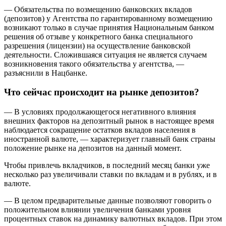
— Обязательства по возмещению банковских вкладов
(депозитов) у Агентства по гарантированному возмещению
возникают только в случае принятия Национальным банком
решения об отзыве у конкретного банка специального
разрешения (лицензии) на осуществление банковской
деятельности. Сложившаяся ситуация не является случаем
возникновения такого обязательства у агентства, —
разъяснили в Нацбанке.
Что сейчас происходит на рынке депозитов?
— В условиях продолжающегося негативного влияния
внешних факторов на депозитный рынок в настоящее время
наблюдается сокращение остатков вкладов населения в
иностранной валюте, — характеризует главный банк страны
положение рынке на депозитов на данный момент.
Чтобы привлечь вкладчиков, в последний месяц банки уже
несколько раз увеличивали ставки по вкладам и в рублях, и в
валюте.
— В целом предварительные данные позволяют говорить о
положительном влиянии увеличения банками уровня
процентных ставок на динамику валютных вкладов. При этом