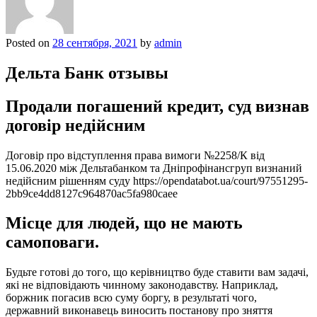
Posted on
28 сентября, 2021
by
admin
Дельта Банк отзывы
Продали погашений кредит, суд визнав
договір недійсним
Договір про відступлення права вимоги №2258/К від
15.06.2020 між Дельтабанком та Дніпрофінансгруп визнаний
недійсним рішенням суду https://opendatabot.ua/court/97551295-
2bb9ce4dd8127c964870ac5fa980caee
Місце для людей, що не мають
самоповаги.
Будьте готові до того, що керівництво буде ставити вам задачі,
які не відповідають чинному законодавству. Наприклад,
боржник погасив всю суму боргу, в результаті чого,
державний виконавець виносить постанову про зняття