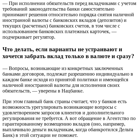
— При исполнении обязательств перед вкладчиками с учетом
требований законодательства банки самостоятельно
принимают решения относительно порядка снятия наличной
иностранной валюты с банковских вкладов (депозитов) и
текущих (расчетных) банковских счетов, в том числе с
использованием банковских платежных карточек, —
подчеркивает регулятор.
Что делать, если варианты не устраивают и
хочется забрать вклад только в валюте и сразу?
— Вопросы, возникающие из конкретных заключенных
банками договоров, подлежат разрешению индивидуально в
каждом банке исходя из принятой политики и имеющейся
наличной иностранной валюты для исполнения своих
обязательств, — уверены в Нацбанке.
При этом главный банк страны считает, что у банков есть
возможность урегулировать возникающие вопросы с
удовлетворением запросов клиентов и дополнительного
регулирования не требуется. А вот обращение в Агентство по
гарантированному возмещению вкладов (оно, например,
выплачивало деньги вкладчикам, когда обанкротился Дельта
Банк) в этой ситуации не поможет.