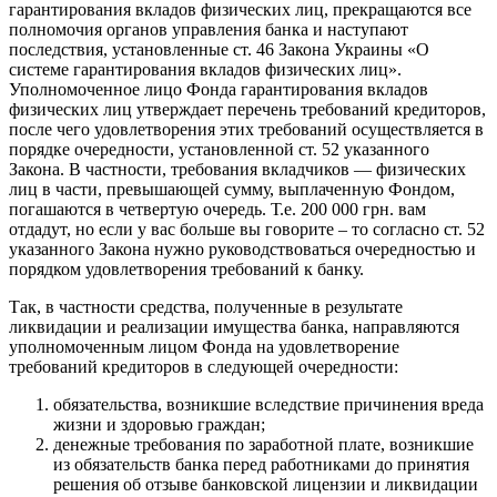
гарантирования вкладов физических лиц, прекращаются все
полномочия органов управления банка и наступают
последствия, установленные ст. 46 Закона Украины «О
системе гарантирования вкладов физических лиц».
Уполномоченное лицо Фонда гарантирования вкладов
физических лиц утверждает перечень требований кредиторов,
после чего удовлетворения этих требований осуществляется в
порядке очередности, установленной ст. 52 указанного
Закона. В частности, требования вкладчиков — физических
лиц в части, превышающей сумму, выплаченную Фондом,
погашаются в четвертую очередь. Т.е. 200 000 грн. вам
отдадут, но если у вас больше вы говорите – то согласно ст. 52
указанного Закона нужно руководствоваться очередностью и
порядком удовлетворения требований к банку.
Так, в частности средства, полученные в результате
ликвидации и реализации имущества банка, направляются
уполномоченным лицом Фонда на удовлетворение
требований кредиторов в следующей очередности:
обязательства, возникшие вследствие причинения вреда
жизни и здоровью граждан;
денежные требования по заработной плате, возникшие
из обязательств банка перед работниками до принятия
решения об отзыве банковской лицензии и ликвидации