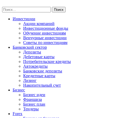
Skip
npo-invest.ru
to
Найти:
content
Инвестиции
Акции компаний
Инвестиционные фонды
Обучение инвестициям
Венчурные инвестиции
Советы по инвестициям
Банковский сектор
Депозиты
Дебетовые карты
Потребительские кредиты
Автокредиты
Банковские депозиты
Кредитные карты
Лизинг
Накопительный счет
Бизнес
Бизнес идеи
Франшиза
Бизнес план
Тендеры
Forex