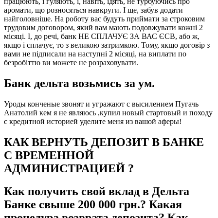
працюють, і гуляють, і, навіть, їдять, не турбуючись про
аромати, що розносяться навкруги. І ще, забув додати
найголовніше. На роботу вас будуть приймати за строковим
трудовим договором, який вам мають подовжувати кожні 2
місяці. І, до речі, банк НЕ СПЛАЧУЄ ЗА ВАС ЄСВ, або ж,
якщо і сплачує, то з великою затримкою. Тому, якщо договір з
вами не підписали на наступні 2 місяці, на виплати по
безробіттю ви можете не розраховувати.
Банк дельта возьмись за ум.
Уроды конченые звонят и угражают с высилением Пугачь
Анатолий кем я не являюсь ,купил новый стартовый и походу
с кредитной историей уделите меня из вашой аферы!
КАК ВЕРНУТЬ ДЕПОЗИТ В БАНКЕ
С ВРЕМЕННОЙ
АДМИНИСТРАЦИЕЙ ?
Как получить свой вклад в Дельта
Банке свыше 200 000 грн.? Какая
процедура возврата депозита? Как