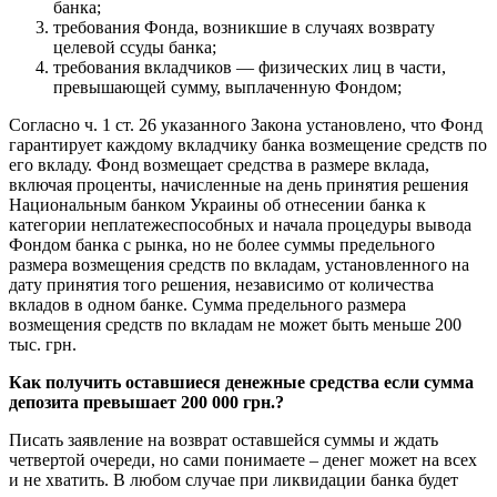
банка;
требования Фонда, возникшие в случаях возврату
целевой ссуды банка;
требования вкладчиков — физических лиц в части,
превышающей сумму, выплаченную Фондом;
Согласно ч. 1 ст. 26 указанного Закона установлено, что Фонд
гарантирует каждому вкладчику банка возмещение средств по
его вкладу. Фонд возмещает средства в размере вклада,
включая проценты, начисленные на день принятия решения
Национальным банком Украины об отнесении банка к
категории неплатежеспособных и начала процедуры вывода
Фондом банка с рынка, но не более суммы предельного
размера возмещения средств по вкладам, установленного на
дату принятия того решения, независимо от количества
вкладов в одном банке. Сумма предельного размера
возмещения средств по вкладам не может быть меньше 200
тыс. грн.
Как получить оставшиеся денежные средства если сумма
депозита превышает 200 000 грн.?
Писать заявление на возврат оставшейся суммы и ждать
четвертой очереди, но сами понимаете – денег может на всех
и не хватить. В любом случае при ликвидации банка будет