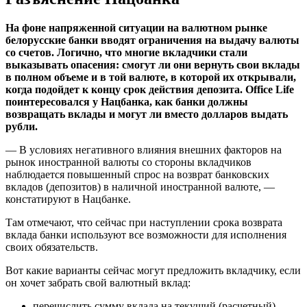
На фоне напряженной ситуации на валютном рынке
белорусские банки вводят ограничения на выдачу валюты
со счетов. Логично, что многие вкладчики стали
выказывать опасения: смогут ли они вернуть свои вклады
в полном объеме и в той валюте, в которой их открывали,
когда подойдет к концу срок действия депозита. Office Life
поинтересовался у Нацбанка, как банки должны
возвращать вклады и могут ли вместо долларов выдать
рубли.
— В условиях негативного влияния внешних факторов на
рынок иностранной валюты со стороны вкладчиков
наблюдается повышенный спрос на возврат банковских
вкладов (депозитов) в наличной иностранной валюте, —
констатируют в Нацбанке.
Там отмечают, что сейчас при наступлении срока возврата
вклада банки используют все возможности для исполнения
своих обязательств.
Вот какие варианты сейчас могут предложить вкладчику, если
он хочет забрать свой валютный вклад:
перечислить сумму вклада на текущий (расчетный)