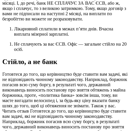
місяці. І, до речі, банк НЕ СПЛАЧУЄ ЗА ВАС ЄСВ, або ж,
якщо і сплачує, то з великою затримкою. Тому, якщо договір з
вами не підписали на наступні 2 місяці, на виплати по
безробіттю ви можете не розраховувати.
Лікарняний сплатили в межах п’яти днів. Вчасна
виплата мізерної зарплатні.
Не сплачують за вас ЄСВ. Офіс — загальне стійло на 20
осіб.
Стійло, а не банк
Готовтеся до того, що керівництво буде ставити вам задачі, які
не відповідають чинному законодавству. Наприклад, боржник
погасив всю суму боргу, в результаті чого, державний
виконавець виносить постанову про зняття обтяжень з майна
боржника, проте, «политика банка» зовсім інша, тому, ви
маєте вигадати велосипед і, за будь-яку ціну вказати банку
шлях до того, щоб ці обтяження не знімати. Також у вас.
Читать отзыв Готовтеся до того, що керівництво буде ставити
вам задачі, які не відповідають чинному законодавству.
Наприклад, боржник погасив всю суму боргу, в результаті
чого, державний виконавець виносить постанову про зняття