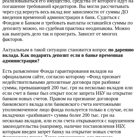
реализовываться его имущество, средства от которого идут на
погашение требований кредиторов. Вы могли рассчитывать
через суд вернуть весь вклад вне зависимости от суммы ДО
введения временной администрации в банк. Судиться с
Фондом и Банком и требовать выплаты оставшейся суммы по
депозиту можно, но судебная практика неодинакова. Можно
как выиграть дело так и проиграть. Зависит от многих
факторов.
Актуальным в такой ситуации становится вопрос
по дарению
вклада. Как подарить депозит если в банке временная
администрация?
Есть разъяснение Фонда гарантирования вкладов на
официальном сайте, согласно которому «Фонд признает
недействительными депозитные договора при разбивке
суммы, превышающей 200 тыс. грн на несколько вкладов или
если счет в банке был открыт после запрета НБУ на открытие
банком новых счетов. Правом на признание договоров
банковского вклада или банковского счета ничтожными
уполномоченное лицо фонда пользуется только в случае, если
вкладчики «разбивают» суммы более 200 тыс. грн на
несколько вкладов, или если счета открываются с нарушением
законодательства (например, наличие постановления НБУ,
которым введен запрет банку на открытие новых счетов