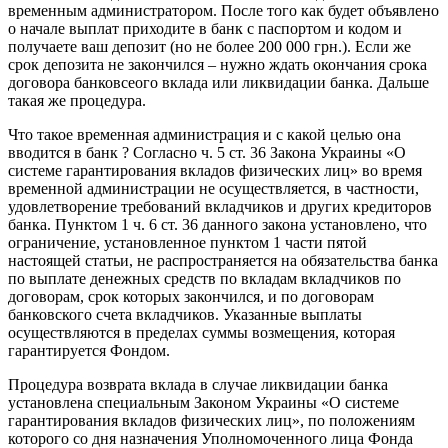
временным администратором. После того как будет объявлено
о начале выплат приходите в банк с паспортом и кодом и
получаете ваш депозит (но не более 200 000 грн.). Если же
срок депозита не закончился – нужно ждать окончания срока
договора банковсеого вклада или ликвидации банка. Дальше
такая же процедура.
Что такое временная администрация и с какой целью она
вводится в банк ? Согласно ч. 5 ст. 36 Закона Украины «О
системе гарантирования вкладов физических лиц» во время
временной администрации не осуществляется, в частности,
удовлетворение требований вкладчиков и других кредиторов
банка. Пунктом 1 ч. 6 ст. 36 данного закона установлено, что
ограничение, установленное пунктом 1 части пятой
настоящей статьи, не распространяется на обязательства банка
по выплате денежных средств по вкладам вкладчиков по
договорам, срок которых закончился, и по договорам
банковского счета вкладчиков. Указанные выплаты
осуществляются в пределах суммы возмещения, которая
гарантируется Фондом.
Процедура возврата вклада в случае ликвидации банка
установлена специальным Законом Украины «О системе
гарантирования вкладов физических лиц», по положениям
которого со дня назначения Уполномоченного лица Фонда