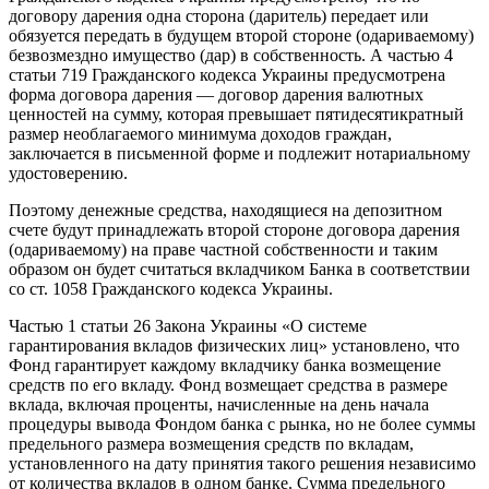
договору дарения одна сторона (даритель) передает или
обязуется передать в будущем второй стороне (одариваемому)
безвозмездно имущество (дар) в собственность. А частью 4
статьи 719 Гражданского кодекса Украины предусмотрена
форма договора дарения — договор дарения валютных
ценностей на сумму, которая превышает пятидесятикратный
размер необлагаемого минимума доходов граждан,
заключается в письменной форме и подлежит нотариальному
удостоверению.
Поэтому денежные средства, находящиеся на депозитном
счете будут принадлежать второй стороне договора дарения
(одариваемому) на праве частной собственности и таким
образом он будет считаться вкладчиком Банка в соответствии
со ст. 1058 Гражданского кодекса Украины.
Частью 1 статьи 26 Закона Украины «О системе
гарантирования вкладов физических лиц» установлено, что
Фонд гарантирует каждому вкладчику банка возмещение
средств по его вкладу. Фонд возмещает средства в размере
вклада, включая проценты, начисленные на день начала
процедуры вывода Фондом банка с рынка, но не более суммы
предельного размера возмещения средств по вкладам,
установленного на дату принятия такого решения независимо
от количества вкладов в одном банке. Сумма предельного