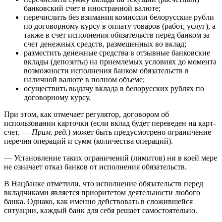
банковский счет в иностранной валюте;
перечислить без взимания комиссии белорусские рубли
по договорному курсу в оплату товаров (работ, услуг), а
также в счет исполнения обязательств перед банком за
счет денежных средств, размещенных во вклад;
разместить денежные средства в отзывные банковские
вклады (депозиты) на приемлемых условиях до момента
возможности исполнения банком обязательств в
наличной валюте в полном объеме;
осуществить выдачу вклада в белорусских рублях по
договорному курсу.
При этом, как отмечает регулятор, договором об
использовании карточки (если вклад будет переведен на карт-
счет. —
П
рим. ред.
) может быть предусмотрено ограничение
перечня операций и сумм (количества операций).
— Установление таких ограничений (лимитов) ни в коей мере
не означает отказ банков от исполнения обязательств.
В Нацбанке отметили, что исполнение обязательств перед
вкладчиками является приоритетом деятельности любого
банка. Однако, как именно действовать в сложившейся
ситуации, каждый банк для себя решает самостоятельно.