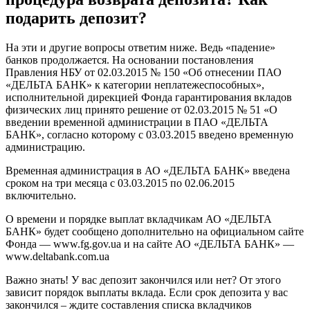
подарить депозит?
На эти и другие вопросы ответим ниже. Ведь «падение»
банков продолжается. На основании постановления
Правления НБУ от 02.03.2015 № 150 «Об отнесении ПАО
«ДЕЛЬТА БАНК» к категории неплатежеспособных»,
исполнительной дирекцией Фонда гарантирования вкладов
физических лиц принято решение от 02.03.2015 № 51 «О
введении временной администрации в ПАО «ДЕЛЬТА
БАНК», согласно которому с 03.03.2015 введено временную
администрацию.
Временная администрация в АО «ДЕЛЬТА БАНК» введена
сроком на три месяца с 03.03.2015 по 02.06.2015
включительно.
О времени и порядке выплат вкладчикам АО «ДЕЛЬТА
БАНК» будет сообщено дополнительно на официальном сайте
Фонда — www.fg.gov.ua и на сайте АО «ДЕЛЬТА БАНК» —
www.deltabank.com.ua
Важно знать! У вас депозит закончился или нет? От этого
зависит порядок выплаты вклада. Если срок депозита у вас
закончился – ждите составления списка вкладчиков