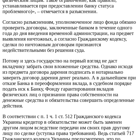
физическим лицам. Такое ограничение, как правило,
устанавливается при предоставлении банку статуса
проблемного)», – отмечается в разъяснении.
Согласно разъяснениям, уполномоченное лицо фонда обязано
проверить договоры, заключенные банком в течение одного
года до дня введения временной администрации, на предмет
выявления ничтожных, а согласно Гражданскому кодексу,
сделки по ничтожным договорам признаются
недействительными без решения суда.
Потому и здесь государство на первый взгляд не даст
вкладчику забрать свои вложенные средства. Однако исходя
из предмета договора дарения подписать и нотариально
заверить договор дарения денег реально. А в дальнейшем при
отказе Банка в переоформлении вклада, в судебном порядке
подать иск к Банку, Фонду гарантирования вкладов
физических лиц о признании права собственности на
денежные средства и обязательства совершить определенные
действия.
В соответствии с п. 1 ч. 1 ст. 512 Гражданского кодекса
Украины кредитор в обязательстве может быть заменен
другим лицом вследствие передачи им своих прав другому
лицу по сделке (уступка права требования). Ведь статьей 717
Гражданского кодекса Украины предусмотрено, что по