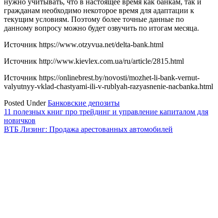
нужно учитывать, что в настоящее время как банкам, так и
гражданам необходимо некоторое время для адаптации к
текущим условиям. Поэтому более точные данные по
данному вопросу можно будет озвучить по итогам месяца.
Источник
https://www.otzyvua.net/delta-bank.html
Источник
http://www.kievlex.com.ua/ru/article/2815.html
Источник
https://onlinebrest.by/novosti/mozhet-li-bank-vernut-
valyutnyy-vklad-chastyami-ili-v-rublyah-razyasnenie-nacbanka.html
Posted Under
Банковские депозиты
Навигация
11 полезных книг про трейдинг и управление капиталом для
новичков
по
ВТБ Лизинг: Продажа арестованных автомобилей
записям