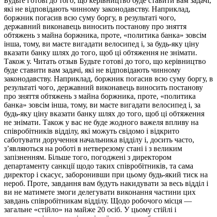
Будьте готові до того, що керівництво буде ставити вам задачі,
які не відповідають чинному законодавству. Наприклад,
боржник погасив всю суму боргу, в результаті чого,
державний виконавець виносить постанову про зняття
обтяжень з майна боржника, проте, «политика банка» зовсім
інша, тому, ви маєте вигадати велосипед і, за будь-яку ціну
вказати банку шлях до того, щоб ці обтяження не знімати.
Також у. Читать отзыв Будьте готові до того, що керівництво
буде ставити вам задачі, які не відповідають чинному
законодавству. Наприклад, боржник погасив всю суму боргу, в
результаті чого, державний виконавець виносить постанову
про зняття обтяжень з майна боржника, проте, «политика
банка» зовсім інша, тому, ви маєте вигадати велосипед і, за
будь-яку ціну вказати банку шлях до того, щоб ці обтяження
не знімати. Також у вас не буде жодного важеля впливу на
співробітників відділу, які можуть свідомо і відкрито
саботувати доручення начальника відділу і, досить часто,
з’являються на роботі в нетверезому стані і з великим
запізненням. Більше того, погоджені з директором
департаменту санкції щодо таких співробітників, та сама
директор і скасує, заборонивши при цьому будь-який тиск на
нероб. Проте, завдання вам будуть накидувати за весь відділ і
ви не матимете змоги делегувати виконання частини цих
завдань співробітникам відділу. Щодо робочого місця —
загальне «стійло» на майже 20 осіб. У цьому стійлі і