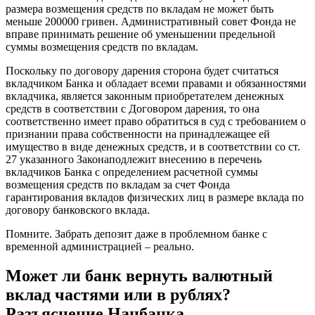
размера возмещения средств по вкладам не может быть
меньше 200000 гривен. Административный совет Фонда не
вправе принимать решение об уменьшении предельной
суммы возмещения средств по вкладам.
Поскольку по договору дарения сторона будет считаться
вкладчиком Банка и обладает всеми правами и обязанностями
вкладчика, является законным приобретателем денежных
средств в соответствии с Договором дарения, то она
соответственно имеет право обратиться в суд с требованием о
признании права собственности на принадлежащее ей
имущество в виде денежных средств, и в соответствии со ст.
27 указанного Законаподлежит внесению в перечень
вкладчиков Банка с определением расчетной суммы
возмещения средств по вкладам за счет Фонда
гарантирования вкладов физических лиц в размере вклада по
договору банковского вклада.
Помните. Забрать депозит даже в проблемном банке с
временной администрацией – реально.
Может ли банк вернуть валютный
вклад частями или в рублях?
Разъяснение Нацбанка