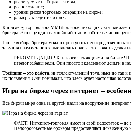
реализуемые на бирже активы;
расположение;
уровни риска торговых операций на бирже;
размеры кредитного плеча.
К примеру, торговля на ММВБ для начинающих сулит множеств
брокера. Это еще один важнейший этап в работе начинающего т
После выбора брокера можно приступать непосредственно к тор
терминал вам останется выставлять ордера, заключать сделки 
РЕКОМЕНДАЦИЯ! Как торговать акциями на бирже? Помнит
играют забавы ради. Они просто вкладывают деньги в над
Трейдинг – это работа,
интеллектуальный труд, именно так к н
их появления. Они понимали, что здесь будет настоящая золота
Игра на бирже через интернет – особен
Все биржи мира одна за другой взяли на вооружение интернет-
ФАКТ! Интернет-торговля имеет и свой недостаток – не 
Недобросовестные брокеры предоставляют искаженную и