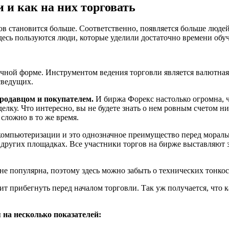
 и как на них торговать
в становится больше. Соответственно, появляется больше людей
здесь пользуются люди, которые уделили достаточно времени обу
ичной форме. Инструментом ведения торговли является валютная 
сведущих.
родавцом и покупателем.
И биржа Форекс настолько огромна, ч
лку. Что интересно, вы не будете знать о нем ровным счетом нич
сложно в то же время.
компьютеризации и это однозначное преимущество перед мораль
 других площадках. Все участники торгов на бирже выставляют з
 популярна, поэтому здесь можно забыть о технических тонкост
рибегнуть перед началом торговли. Так уж получается, что к
на несколько показателей: