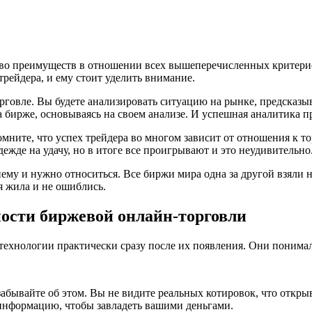
о преимуществ в отношении всех вышеперечисленных критериев
рейдера, и ему стоит уделить внимание.
говле. Вы будете анализировать ситуацию на рынке, предсказыв
на бирже, основываясь на своем анализе. И успешная аналитика 
е, что успех трейдера во многом зависит от отношения к торг
ежде на удачу, но в итоге все проигрывают и это неудивительно
ему и нужно относиться. Все биржи мира одна за другой взяли 
я жила и не ошиблись.
ности биржевой онлайн-торговли
технологии практически сразу после их появления. Они понимали
забывайте об этом. Вы не видите реальных котировок, что откр
нформацию, чтобы завладеть вашими деньгами.