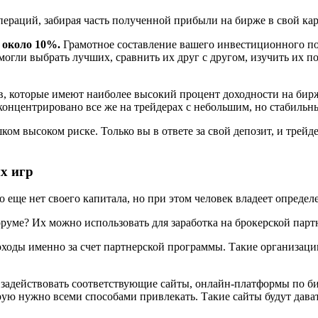
ераций, забирая часть полученной прибыли на бирже в свой карм
т
около 10%.
Грамотное составление вашего инвестиционного по
огли выбрать лучших, сравнить их друг с другом, изучить их п
 которые имеют наиболее высокий процент доходности на бирже
онцентрировано все же на трейдерах с небольшим, но стабильн
м высоком риске. Только вы в ответе за свой депозит, и трейд
х игр
го еще нет своего капитала, но при этом человек владеет опред
форуме? Их можно использовать для заработка на брокерской пар
ходы именно за счет партнерской программы. Такие организаци
задействовать соответствующие сайты, онлайн-платформы по би
орую нужно всеми способами привлекать. Такие сайты будут дават