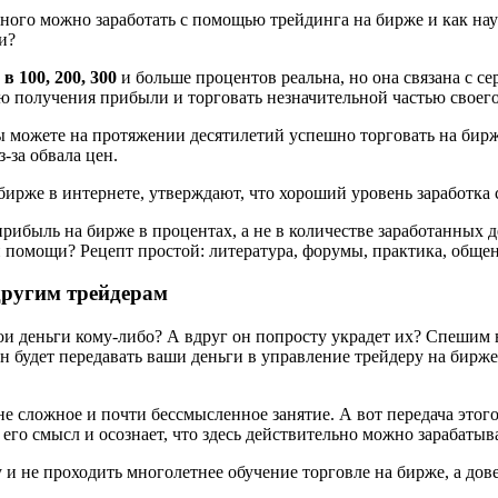
много можно заработать с помощью трейдинга на бирже и как нау
и?
ь
в 100, 200, 300
и больше процентов реальна, но она связана с с
ю получения прибыли и торговать незначительной частью своего
 можете на протяжении десятилетий успешно торговать на бирж
-за обвала цен.
бирже в интернете, утверждают, что хороший уровень заработка 
прибыль на бирже в процентах, а не в количестве заработанных 
й помощи? Рецепт простой: литература, форумы, практика, общен
другим трейдерам
ои деньги кому-либо? А вдруг он попросту украдет их? Спешим в
н будет передавать ваши деньги в управление трейдеру на бирже
 сложное и почти бессмысленное занятие. А вот передача этого 
его смысл и осознает, что здесь действительно можно зарабатыв
 и не проходить многолетнее обучение торговле на бирже, а до