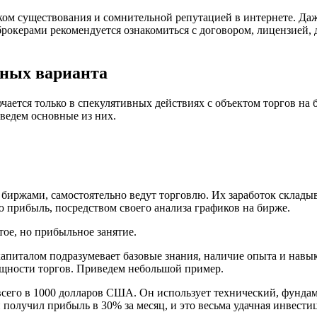
ком существования и сомнительной репутацией в интернете. Да
брокерами рекомендуется ознакомиться с договором, лицензией,
ьных варианта
ючается только в спекулятивных действиях с объектом торгов на
ведем основные из них.
с биржами, самостоятельно ведут торговлю. Их заработок склады
 прибыль, посредством своего анализа графиков на бирже.
ое, но прибыльное занятие.
апиталом подразумевает базовые знания, наличие опыта и навы
ущности торгов. Приведем небольшой пример.
 всего в 1000 долларов США. Он использует технический, фунд
Он получил прибыль в 30% за месяц, и это весьма удачная инвест