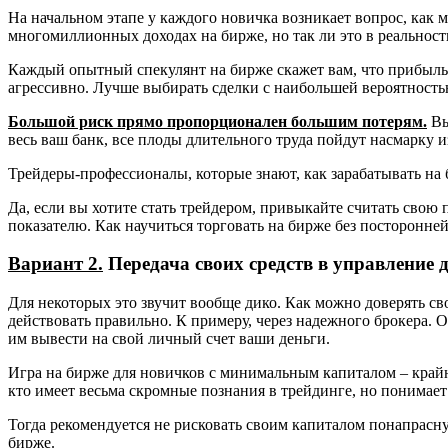
На начальном этапе у каждого новичка возникает вопрос, как 
многомиллионных доходах на бирже, но так ли это в реальност
Каждый опытный спекулянт на бирже скажет вам, что прибыл
агрессивно. Лучше выбирать сделки с наибольшей вероятность
Большой риск прямо пропорционален большим потерям.
Вы
весь ваш банк, все плоды длительного труда пойдут насмарку из
Трейдеры-профессионалы, которые знают, как зарабатывать на 
Да, если вы хотите стать трейдером, привыкайте считать свою 
показателю. Как научиться торговать на бирже без посторонне
Вариант 2.
Передача своих средств в управление 
Для некоторых это звучит вообще дико. Как можно доверять св
действовать правильно. К примеру, через надежного брокера. О
им вывести на свой личный счет ваши деньги.
Игра на бирже для новичков с минимальным капиталом – крайне
кто имеет весьма скромные познания в трейдинге, но понимает 
Тогда рекомендуется не рисковать своим капиталом понапрасну
бирже.