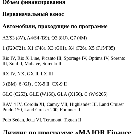
Объем финансирования
Первоначальный взнос
Автомобили, проходящие по программе
A3/S3 (8V), A4/S4 (B9), Q3 (8U), Q7 (4M)
1 (F20/F21), X1 (F48), X3 (G01), X4 (F26), X5 (F15/F85)
Rio IV, Rio X-Line, Picanto III, Sportage IV, Optima IV, Sorento
III, Soul II, Mohave, Sorento II
RX IV, NX, GX II, LX III
3 (BM), 6 (GJ) , CX-5 II, CX-9 II
GLC (C253), GLE (W166), GLA (X156), C (W/S205)
RAV 4 IV, Corolla XI, Camry VII, Highlander III, Land Cruiser
Prado 150, Land Cruiser 200, Fortuner II
Polo Sedan, Jetta VI, Teramont, Tiguan II
Лизинг по программе «MAJOR Finance