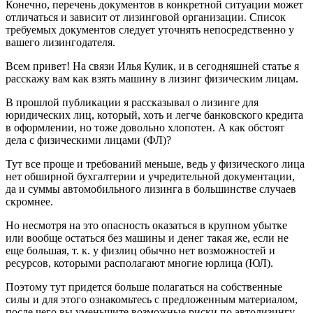
Конечно, перечень документов в конкретной ситуации может
отличаться и зависит от лизинговой организации. Список
требуемых документов следует уточнять непосредственно у
вашего лизингодателя.
Всем привет! На связи Илья Кулик, и в сегодняшней статье я
расскажу вам как взять машину в лизинг физическим лицам.
В прошлой публикации я рассказывал о лизинге для
юридических лиц, который, хоть и легче банковского кредита
в оформлении, но тоже довольно хлопотен. А как обстоят
дела с физическими лицами (ФЛ)?
Тут все проще и требований меньше, ведь у физического лица
нет обширной бухгалтерии и учредительной документации,
да и суммы автомобильного лизинга в большинстве случаев
скромнее.
Но несмотря на это опасность оказаться в крупном убытке
или вообще остаться без машины и денег такая же, если не
еще большая, т. к. у физлиц обычно нет возможностей и
ресурсов, которыми располагают многие юрлица (ЮЛ).
Поэтому тут придется больше полагаться на собственные
силы и для этого ознакомьтесь с предложенным материалом,
после чего вы уменьшите возможные риски по автолизингу,