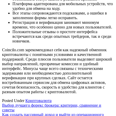
Платформа адаптирована для мобильных устройств, что
удобно для обмена на ходу.
Все этапы сопровождаются подсказками, а ошибки в
заполнении формы легко исправить.
Регистрация и верификация занимают минимум
времени, что особенно ценно для новых пользователей.
Положительные отзывы о простоте интерфейса
встречаются как среди опытных трейдеров, так и среди
новичков.
Coincilo.com зарекомендовал себя как надежный обменник
криптовалюты с понятными условиями и качественной
поддержкой. Среди плюсов пользователи выделяют широкий
выбор направлений, прозрачные комиссии и удобный
интерфейс. Минусы чаще всего связаны с техническими
задержками или необходимостью дополнительной
верификации при крупных сделках. Сайт остается
востребованным сервисом для обмена цифровых активов,
сочетая безопасность, скорость и удобство для клиентов с
разным опытом работы с криптовалютой.
Posted Under
Криптовалюта
Навигация
Выбор лучшего форекс брокера: критерии, сравнение и
советы
по
Как создать пассивный доход и выйти из операционного