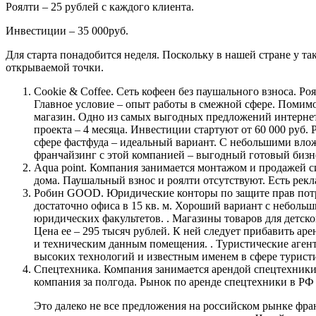
Роялти – 25 рублей с каждого клиента.
Инвестиции – 35 000руб.
Для старта понадобится неделя. Поскольку в нашей стране у та
открываемой точки.
Cookie & Coffee. Сеть кофеен без паушального взноса. Ро
Главное условие – опыт работы в смежной сфере. Помимо 
магазин. Одно из самых выгодных предложений интернет
проекта – 4 месяца. Инвестиции стартуют от 60 000 руб. 
сфере фастфуда – идеальный вариант. С небольшими влож
франчайзинг с этой компанией – выгодный готовый бизне
Aqua point. Компания занимается монтажом и продажей с
дома. Паушальный взнос и роялти отсутствуют. Есть рек
Робин GOOD. Юридические конторы по защите прав потреб
достаточно офиса в 15 кв. м. Хороший вариант с неболь
юридических факультетов. . Магазины товаров для детск
Цена ее – 295 тысяч рублей. К ней следует прибавить ар
и техническим данным помещения. . Туристические агентс
высоких технологий и известным именем в сфере туристи
Спецтехника. Компания занимается арендой спецтехники. 
компания за полгода. Рынок по аренде спецтехники в РФ
Это далеко не все предложения на российском рынке фра