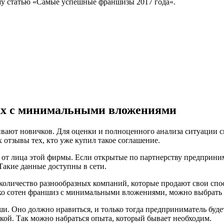
шу статью «Самые успешные франшизы 2017 года«.
ах с минимальными вложениями
ают новичков. Для оценки и полноценного анализа ситуации сн
 отзывы тех, кто уже купил такое соглашение.
ь от лица этой фирмы. Если открытые по партнерству предприни
 Такие данные доступны в сети.
количество разнообразных компаний, которые продают свои спос
ько сотен франшиз с минимальными вложениями, можно выбрать 
и. Оно должно нравиться, и только тогда предприниматель будет 
кой. Так можно набраться опыта, который бывает необходим.