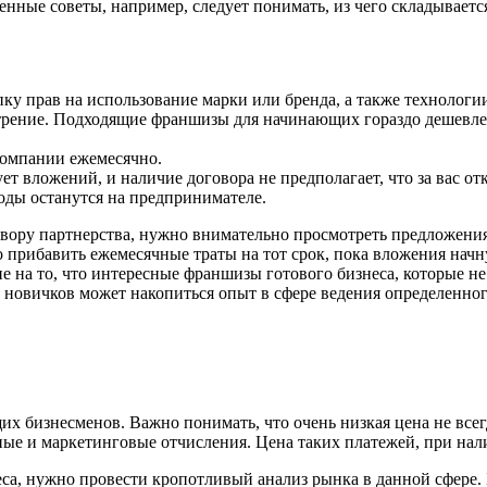
ые советы, например, следует понимать, из чего складывается 
ку прав на использование марки или бренда, а также технологи
отрение. Подходящие франшизы для начинающих гораздо дешевле
компании ежемесячно.
ует вложений, и наличие договора не предполагает, что за вас о
ходы останутся на предпринимателе.
говору партнерства, нужно внимательно просмотреть предложения
прибавить ежемесячные траты на тот срок, пока вложения начну
е на то, что интересные франшизы готового бизнеса, которые 
 новичков может накопиться опыт в сфере ведения определенног
 бизнесменов. Важно понимать, что очень низкая цена не все
мные и маркетинговые отчисления. Цена таких платежей, при на
са, нужно провести кропотливый анализ рынка в данной сфере.