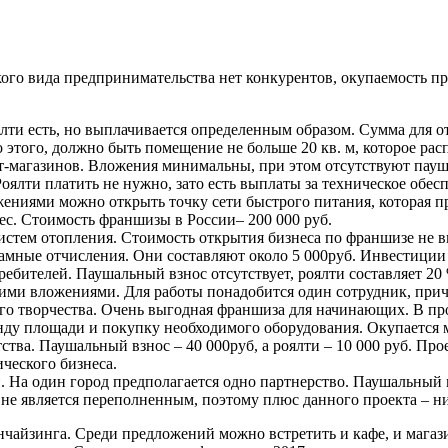
кого вида предпринимательства нет конкурентов, окупаемость пр
ялти есть, но выплачивается определенным образом. Сумма для от
этого, должно быть помещение не больше 20 кв. м, которое распо
-магазинов. Вложения минимальны, при этом отсутствуют пауш
Роялти платить не нужно, зато есть выплаты за техническое обес
ениями можно открыть точку сети быстрого питания, которая про
с. Стоимость франшизы в России– 200 000 руб.
истем отопления. Стоимость открытия бизнеса по франшизе не в
ламные отчисления. Они составляют около 5 000руб. Инвестиции 
ителей. Паушальный взнос отсутствует, роялти составляет 20 
шими вложениями. Для работы понадобится один сотрудник, прич
ого творчества. Очень выгодная франшиза для начинающих. В пр
енду площади и покупку необходимого оборудования. Окупается м
тва. Паушальный взнос – 40 000руб, а роялти – 10 000 руб. Прое
ческого бизнеса.
На один город предполагается одно партнерство. Паушальный взн
 не является переполненным, поэтому плюс данного проекта – н
нчайзинга. Среди предложений можно встретить и кафе, и магаз