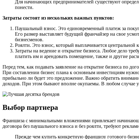
Для начинающих предпринимателей существуют определенн
понести.
Затраты состоят из нескольких важных пунктов:
Паушальный взнос. Это единовременный платеж за покуп
Его размер выставляет будущий франчайзер на свое усм
бизнесменов.
Роялти. Это взнос, который выплачивается центральной 
Затраты на ведение и открытие бизнеса. Любое дело треб
платить им и арендовать помещение, также и другие рас
Перед тем, как подавать заявление на открытие бизнеса по до
При составлении бизнес плана к основным инвестициям нужно 
прибыльно ли будет это предложение. Важно обратить внимани
доходов. При этом бывают вполне окупаемы. В любом случае у
Выбор партнера
Франшиза с минимальными вложениями привлекает начинающих
договора без паушального взноса и без роялти, требуют рекла
Прежде чем купить конкретную франшизу готового бизне