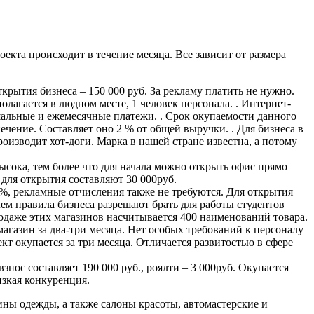
оекта происходит в течение месяца. Все зависит от размера
крытия бизнеса – 150 000 руб. За рекламу платить не нужно.
лагается в людном месте, 1 человек персонала. . Интернет-
альные и ежемесячные платежи. . Срок окупаемости данного
печение. Составляет оно 2 % от общей выручки. . Для бизнеса в
изводит хот-доги. Марка в нашей стране известна, а потому
ысока, тем более что для начала можно открыть офис прямо
для открытия составляют 30 000руб.
%, рекламные отчисления также не требуются. Для открытия
ем правила бизнеса разрешают брать для работы студентов
одаже этих магазинов насчитывается 400 наименований товара.
агазин за два-три месяца. Нет особых требований к персоналу
кт окупается за три месяца. Отличается развитостью в сфере
ос составляет 190 000 руб., роялти – 3 000руб. Окупается
изкая конкуренция.
ины одежды, а также салоны красоты, автомастерские и