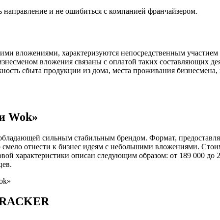
ь направление и не ошибиться с компанией франчайзером.
ими вложениями, характеризуются непосредственным участием п
изнесменом вложения связаны с оплатой таких составляющих дея
ость сбыта продукции из дома, места проживания бизнесмена, 
ши Wok»
бладающей сильным стабильным брендом. Формат, предоставляе
смело отнести к бизнес идеям с небольшими вложениями. Стоим
овой характеристики описан следующим образом: от 189 000 до 
цев.
-TRACKER