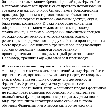
бизнеса с использованием бренда Франчайзера. Франчайзинг
в торговле может варьироваться от простого использования
товарного знака до полного бизнес-пакета.
Классическим
примером
франшизы в торговле является большинство
арендаторов торговых центров (магазины одежды, обуви,
бижутерии, косметики). И даже некоторые концепции
общественного питания можно отнести к торговому
франчайзингу. Например, «островки» знаменитых брендов
мороженого, деятельность которых связана только с
реализацией определенного продукта без его производства на
месте продажи. Большинство франчайзеров, предлагающих
торговую франшизу, являются одновременно
производителями того товара, который реализовывают.
Например, франшизы одежды сами ее и производят.
Франчайзинг бизнес-формата
— это более сложная и
многогранная система взаимоотношений между Франчайзи и
Франчайзером, при которой Франчайзер передает товарный
знак и обеспечивает полную основу для деятельности
Франчайзи. Ярким примером могут служить сети
общественного питания, когда Франчайзер продает франчайзи
не только право пользоваться брендом, но и настраивает
полный цикл функционирования ресторана. Для данного
вида франчайзинга характерна более сложная система
обучения Франчайзи и его персонала и более жесткий