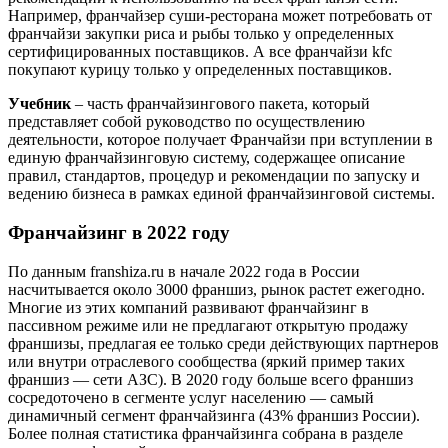
Например, франчайзер суши-ресторана может потребовать от
франчайзи закупки риса и рыбы только у определенных
сертифицированных поставщиков. А все франчайзи kfc
покупают курицу только у определенных поставщиков.
Учебник
– часть франчайзингового пакета, который
представляет собой руководство по осуществлению
деятельности, которое получает Франчайзи при вступлении в
единую франчайзинговую систему, содержащее описание
правил, стандартов, процедур и рекомендации по запуску и
ведению бизнеса в рамках единой франчайзинговой системы.
Франчайзинг в 2022 году
По данным franshiza.ru в начале 2022 года в России
насчитывается около 3000 франшиз, рынок растет ежегодно.
Многие из этих компаний развивают франчайзинг в
пассивном режиме или не предлагают открытую продажу
франшизы, предлагая ее только среди действующих партнеров
или внутри отраслевого сообщества (яркий пример таких
франшиз — сети АЗС). В 2020 году больше всего франшиз
сосредоточено в сегменте услуг населению — самый
динамичный сегмент франчайзинга (43% франшиз России).
Более полная статистика франчайзинга собрана в разделе