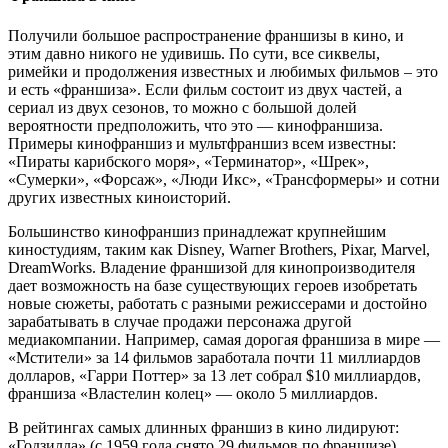
Получили большое распространение франшизы в кино, и
этим давно никого не удивишь. По сути, все сиквелы,
римейки и продолжения известных и любимых фильмов – это
и есть «франшиза». Если фильм состоит из двух частей, а
сериал из двух сезонов, то можно с большой долей
вероятности предположить, что это — кинофраншиза.
Примеры кинофраншиз и мультфраншиз всем известны:
«Пираты карибского моря», «Терминатор», «Шрек»,
«Сумерки», «Форсаж», «Люди Икс», «Трансформеры» и сотни
других известных киноисторий.
Большинство кинофраншиз принадлежат крупнейшим
киностудиям, таким как Disney, Warner Brothers, Pixar, Marvel,
DreamWorks. Владение франшизой для кинопроизводителя
дает возможность на базе существующих героев изобретать
новые сюжеты, работать с разными режиссерами и достойно
зарабатывать в случае продажи персонажа другой
медиакомпании. Например, самая дорогая франшиза в мире —
«Мстители» за 14 фильмов заработала почти 11 миллиардов
долларов, «Гарри Поттер» за 13 лет собрал $10 миллиардов,
франшиза «Властелин колец» — около 5 миллиардов.
В рейтингах самых длинных франшиз в кино лидируют:
«Годзилла» (с 1959 года снято 29 фильмов по франшизе),