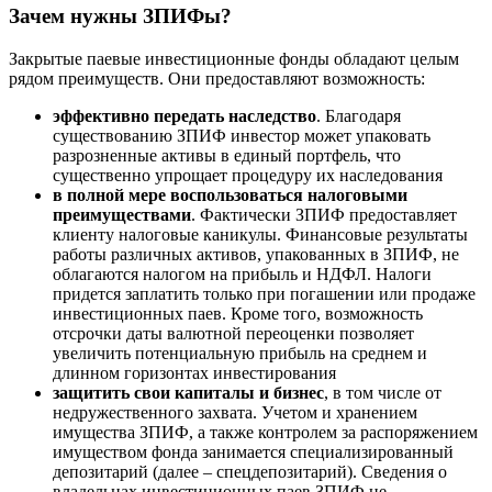
Зачем нужны ЗПИФы?
Закрытые паевые инвестиционные фонды обладают целым
рядом преимуществ. Они предоставляют возможность:
эффективно передать наследство
. Благодаря
существованию ЗПИФ инвестор может упаковать
разрозненные активы в единый портфель, что
существенно упрощает процедуру их наследования
в полной мере воспользоваться налоговыми
преимуществами
. Фактически ЗПИФ предоставляет
клиенту налоговые каникулы. Финансовые результаты
работы различных активов, упакованных в ЗПИФ, не
облагаются налогом на прибыль и НДФЛ. Налоги
придется заплатить только при погашении или продаже
инвестиционных паев. Кроме того, возможность
отсрочки даты валютной переоценки позволяет
увеличить потенциальную прибыль на среднем и
длинном горизонтах инвестирования
защитить свои капиталы и бизнес
, в том числе от
недружественного захвата. Учетом и хранением
имущества ЗПИФ, а также контролем за распоряжением
имуществом фонда занимается специализированный
депозитарий (далее – спецдепозитарий). Сведения о
владельцах инвестиционных паев ЗПИФ не