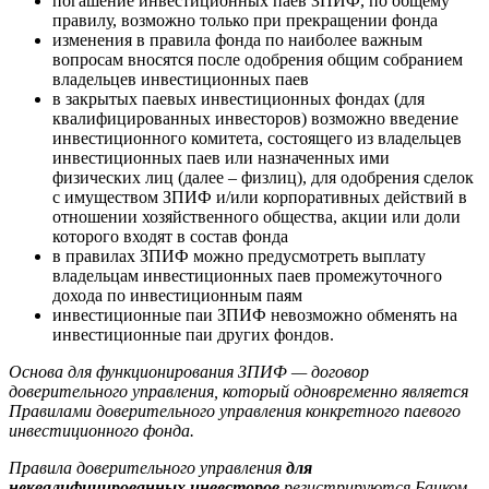
погашение инвестиционных паев ЗПИФ, по общему
правилу, возможно только при прекращении фонда
изменения в правила фонда по наиболее важным
вопросам вносятся после одобрения общим собранием
владельцев инвестиционных паев
в закрытых паевых инвестиционных фондах (для
квалифицированных инвесторов) возможно введение
инвестиционного комитета, состоящего из владельцев
инвестиционных паев или назначенных ими
физических лиц (далее – физлиц), для одобрения сделок
с имуществом ЗПИФ и/или корпоративных действий в
отношении хозяйственного общества, акции или доли
которого входят в состав фонда
в правилах ЗПИФ можно предусмотреть выплату
владельцам инвестиционных паев промежуточного
дохода по инвестиционным паям
инвестиционные паи ЗПИФ невозможно обменять на
инвестиционные паи других фондов.
Основа для функционирования ЗПИФ — договор
доверительного управления, который одновременно является
П
равилами
доверительного управления
конкретного
паевого
инвестиционного
фонда.
Правила доверительного управления
для
неквалифицированных инвесторов
регистрируются Банком