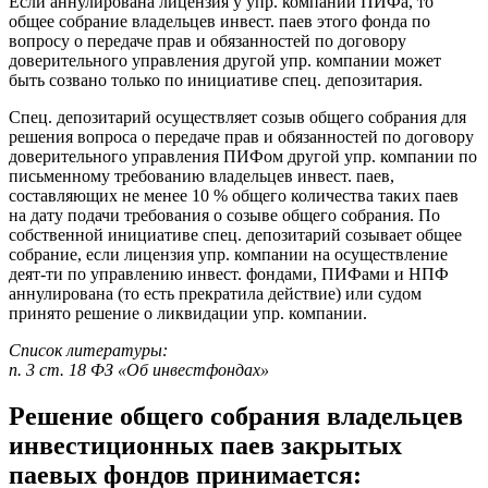
Если аннулирована лицензия у упр. компании ПИФа, то
общее собрание владельцев инвест. паев этого фонда по
вопросу о передаче прав и обязанностей по договору
доверительного управления другой упр. компании может
быть созвано только по инициативе спец. депозитария.
Спец. депозитарий осуществляет созыв общего собрания для
решения вопроса о передаче прав и обязанностей по договору
доверительного управления ПИФом другой упр. компании по
письменному требованию владельцев инвест. паев,
составляющих не менее 10 % общего количества таких паев
на дату подачи требования о созыве общего собрания. По
собственной инициативе спец. депозитарий созывает общее
собрание, если лицензия упр. компании на осуществление
деят-ти по управлению инвест. фондами, ПИФами и НПФ
аннулирована (то есть прекратила действие) или судом
принято решение о ликвидации упр. компании.
Список литературы:
п. 3 ст. 18 ФЗ «Об инвестфондах»
Решение общего собрания владельцев
инвестиционных паев закрытых
паевых фондов принимается: