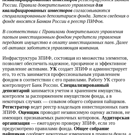
России. Правила доверительного управления
для
квалифицированных инвесторов
согласовываются
специализированным депозитарием фонда. Затем сведения о
фонде вносятся Банком России в реестр ПИФов.
В соответствии с
Правилами доверительного управления
паевым инвестиционным фондом
учредители
управления
передают имущество в
оплату инвестиционных паев
. Далее
об активах заботится управляющая компания.
Инфраструктура ЗПИФ, состоящая из множества элементов,
позволяет обеспечить надежное, прозрачное и эффективное
управление активами.
УК
создает ЗПИФ и администрирует
его, то есть занимается профессиональным управлением
фондом в соответствии с его правилами. Работу УК строго
контролирует Банк России.
Специализированный
депозитарий
занимается учетом и хранением имущества,
контролем за распоряжением имуществом фонда, а в
некоторых случаях — созывом общего собрания пайщиков.
Регистратор
ведет реестр владельцев инвестиционных паев
ЗПИФ.
Оценщик
проводит независимую оценку активов, не
имеющих признаваемых рыночных котировок.
Аудитор
ская
организация
— ежегодную проверку ЗПИФ, если это
предусмотрено правилами фонда.
Общее собрание
пайщиков
одобряет некоторые изменения в правила фонда, а