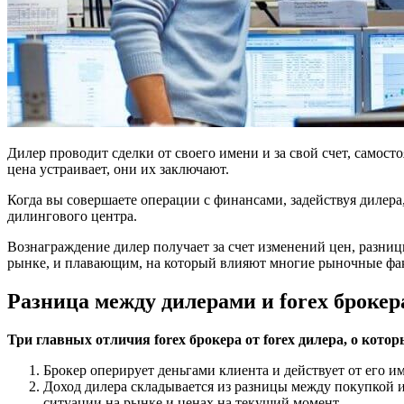
Дилер проводит сделки от своего имени и за свой счет, самос
цена устраивает, они их заключают.
Когда вы совершаете операции с финансами, задействуя дилера,
дилингового центра.
Вознаграждение дилер получает за счет изменений цен, разни
рынке, и плавающим, на который влияют многие рыночные фа
Разница между дилерами и forex броке
Три главных отличия forex брокера от forex дилера, о кото
Брокер оперирует деньгами клиента и действует от его 
Доход дилера складывается из разницы между покупкой и
ситуации на рынке и ценах на текущий момент.