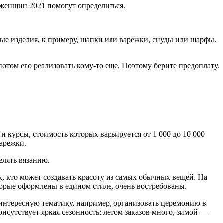
я женщин 2021 помогут определиться.
ые изделия, к примеру, шапки или варежки, снуды или шарфы.
 потом его реализовать кому-то еще. Поэтому берите предоплату.
ти курсы, стоимость которых варьируется от 1 000 до 10 000
варежки.
елять вязанию.
х, кто может создавать красоту из самых обычных вещей. На
торые оформлены в едином стиле, очень востребованы.
 интересную тематику, например, организовать церемонию в
рисутствует яркая сезонность: летом заказов много, зимой —