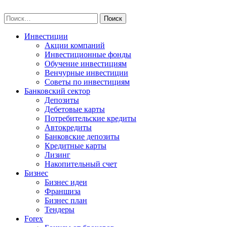
Skip
npo-invest.ru
to
Найти:
content
Инвестиции
Акции компаний
Инвестиционные фонды
Обучение инвестициям
Венчурные инвестиции
Советы по инвестициям
Банковский сектор
Депозиты
Дебетовые карты
Потребительские кредиты
Автокредиты
Банковские депозиты
Кредитные карты
Лизинг
Накопительный счет
Бизнес
Бизнес идеи
Франшиза
Бизнес план
Тендеры
Forex