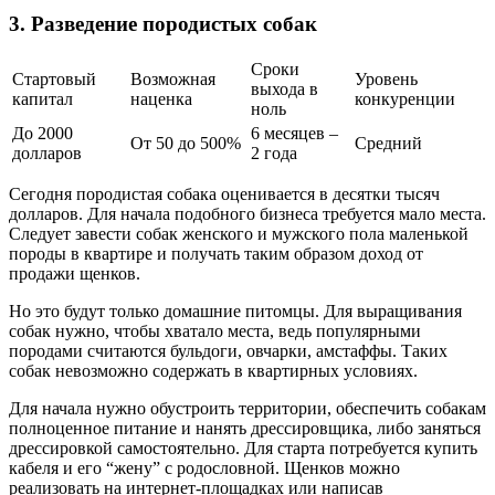
3. Разведение породистых собак
Сроки
Стартовый
Возможная
Уровень
выхода в
капитал
наценка
конкуренции
ноль
До 2000
6 месяцев –
От 50 до 500%
Средний
долларов
2 года
Сегодня породистая собака оценивается в десятки тысяч
долларов. Для начала подобного бизнеса требуется мало места.
Следует завести собак женского и мужского пола маленькой
породы в квартире и получать таким образом доход от
продажи щенков.
Но это будут только домашние питомцы. Для выращивания
собак нужно, чтобы хватало места, ведь популярными
породами считаются бульдоги, овчарки, амстаффы. Таких
собак невозможно содержать в квартирных условиях.
Для начала нужно обустроить территории, обеспечить собакам
полноценное питание и нанять дрессировщика, либо заняться
дрессировкой самостоятельно. Для старта потребуется купить
кабеля и его “жену” с родословной. Щенков можно
реализовать на интернет-площадках или написав