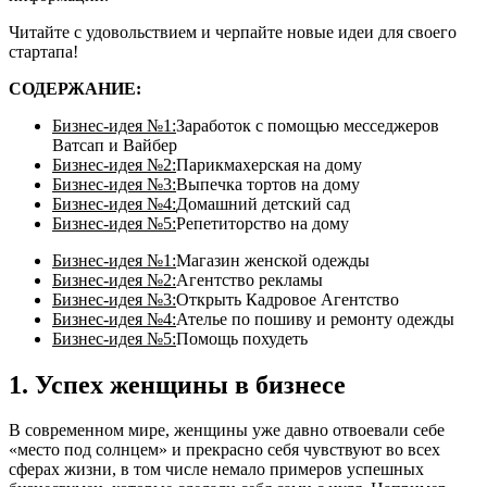
Читайте с удовольствием и черпайте новые идеи для своего
стартапа!
СОДЕРЖАНИЕ:
Бизнес-идея №1:
Заработок с помощью месседжеров
Ватсап и Вайбер
Бизнес-идея №2:
Парикмахерская на дому
Бизнес-идея №3:
Выпечка тортов на дому
Бизнес-идея №4:
Домашний детский сад
Бизнес-идея №5:
Репетиторство на дому
Бизнес-идея №1:
Магазин женской одежды
Бизнес-идея №2:
Агентство рекламы
Бизнес-идея №3:
Открыть Кадровое Агентство
Бизнес-идея №4:
Ателье по пошиву и ремонту одежды
Бизнес-идея №5:
Помощь похудеть
1. Успех женщины в бизнесе
В современном мире, женщины уже давно отвоевали себе
«место под солнцем» и прекрасно себя чувствуют во всех
сферах жизни, в том числе немало примеров успешных