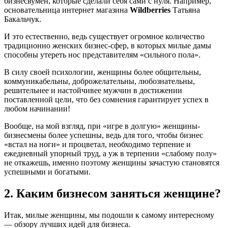
бизнесвумен, которые сделали себя сами с нуля. Например,
основательница интернет магазина
Wildberries
Татьяна
Бакальчук.
И это естественно, ведь существует огромное количество
традиционно женских бизнес-сфер, в которых милые дамы
способны утереть нос представителям «сильного пола».
В силу своей психологии, женщины более общительны,
коммуникабельны, доброжелательны, любознательны,
решительнее и настойчивее мужчин в достижении
поставленной цели, что без сомнения гарантирует успех в
любом начинании!
Вообще, на мой взгляд, при «игре в долгую» женщины-
бизнесмены более успешны, ведь для того, чтобы бизнес
«встал на ноги» и процветал, необходимо терпение и
ежедневный упорный труд, а уж в терпении «слабому полу»
не откажешь, именно поэтому женщины зачастую становятся
успешными и богатыми.
2. Каким бизнесом заняться женщине?
Итак, милые женщины, мы подошли к самому интересному
— обзору лучших идей для бизнеса.