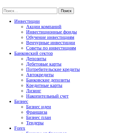
Skip
npo-invest.ru
to
Найти:
content
Инвестиции
Акции компаний
Инвестиционные фонды
Обучение инвестициям
Венчурные инвестиции
Советы по инвестициям
Банковский сектор
Депозиты
Дебетовые карты
Потребительские кредиты
Автокредиты
Банковские депозиты
Кредитные карты
Лизинг
Накопительный счет
Бизнес
Бизнес идеи
Франшиза
Бизнес план
Тендеры
Forex