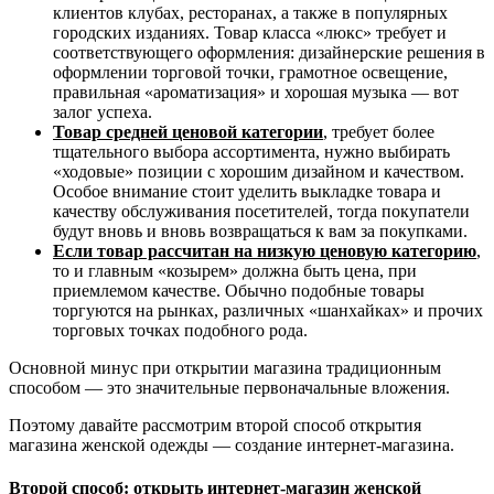
клиентов клубах, ресторанах, а также в популярных
городских изданиях. Товар класса «люкс» требует и
соответствующего оформления: дизайнерские решения в
оформлении торговой точки, грамотное освещение,
правильная «ароматизация» и хорошая музыка — вот
залог успеха.
Т
овар средней ценовой категории
, требует более
тщательного выбора ассортимента, нужно выбирать
«ходовые» позиции с хорошим дизайном и качеством.
Особое внимание стоит уделить выкладке товара и
качеству обслуживания посетителей, тогда покупатели
будут вновь и вновь возвращаться к вам за покупками.
Е
сли товар рассчитан на низкую ценовую категорию
,
то и главным «козырем» должна быть цена, при
приемлемом качестве. Обычно подобные товары
торгуются на рынках, различных «шанхайках» и прочих
торговых точках подобного рода.
Основной минус при открытии магазина традиционным
способом — это значительные первоначальные вложения.
Поэтому давайте рассмотрим второй способ открытия
магазина женской одежды — создание интернет-магазина.
Второй способ:
открыть интернет-магазин женской