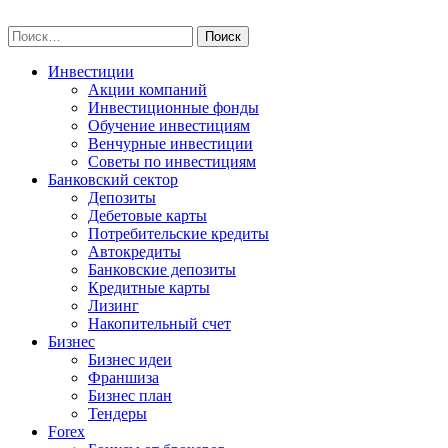
Skip
npo-invest.ru
to
Найти:
content
Инвестиции
Акции компаний
Инвестиционные фонды
Обучение инвестициям
Венчурные инвестиции
Советы по инвестициям
Банковский сектор
Депозиты
Дебетовые карты
Потребительские кредиты
Автокредиты
Банковские депозиты
Кредитные карты
Лизинг
Накопительный счет
Бизнес
Бизнес идеи
Франшиза
Бизнес план
Тендеры
Forex