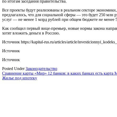
по итогам заседания правительства.
Все проекты будут реализованы в реальном секторе экономики,
предлагалось, что для социальной сферы — это будет 250 млн 
услуг — не менее 1 млрд рублей при общем бюджете не менее 5
Как сообщил первый вице-премьер, новые нормы закона направ
хотят вложить деньги в Россию.
Источник
https://kapital-rus.ru/articles/article/investicionnyi_kode
Источник
Источник
Posted Under
Законодательство
Навигация
Сравнение карты «Мир» 12 банков: в каких банках есть карта 
Жилье под ипотеку
по
записям