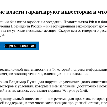
е власти гарантируют инвесторам и что
ний был вчера одобрен на заседании Правительства РФ и в бли
учения Президента России – инвестиционный законопроект долж
ах не утихали несколько месяцев. Скорее всего, теперь его рас
да.
вестиционной деятельности в РФ, который получил неформальн
аметров законодательства, влияющих на их вложения.
ого как Владимир Путин дал поручение увеличить долю инвестиц
весторов к условиям, которые в нем заложены, достаточно высок.
й в этих заявках составляет порядка 76 трлн рублей.
дивидуальный инвестиционные режимы для проектов, которые р
й поддержки, в том числе компенсация процентной ставки, пре