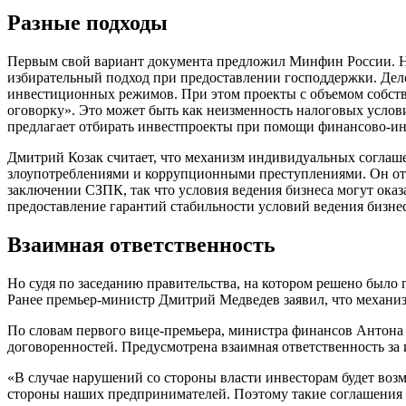
Разные подходы
Первым свой вариант документа предложил Минфин России. Но 
избирательный подход при предоставлении господдержки. Дело
инвестиционных режимов. При этом проекты с объемом собств
оговорку». Это может быть как неизменность налоговых усло
предлагает отбирать инвестпроекты при помощи финансово-инв
Дмитрий Козак считает, что механизм индивидуальных соглаше
злоупотреблениями и коррупционными преступлениями. Он отм
заключении СЗПК, так что условия ведения бизнеса могут оказ
предоставление гарантий стабильности условий ведения бизне
Взаимная ответственность
Но судя по заседанию правительства, на котором решено было
Ранее премьер-министр Дмитрий Медведев заявил, что механи
По словам первого вице-премьера, министра финансов Антона 
договоренностей. Предусмотрена взаимная ответственность за
«В случае нарушений со стороны власти инвесторам будет воз
стороны наших предпринимателей. Поэтому такие соглашения 