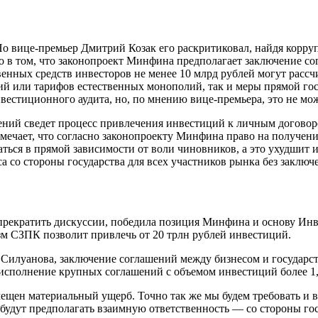
вице-премьер Дмитрий Козак его раскритиковал, найдя коррупци
 в том, что законопроект Минфина предполагает заключение со
енных средств инвесторов не менее 10 млрд рублей могут рас
вий или тарифов естественных монополий, так и меры прямой 
естиционного аудита, но, по мнению вице-премьера, это не мож
ний сведет процесс привлечения инвестиций к личным договорен
ечает, что согласно законопроекту Минфина право на получен
аться в прямой зависимости от воли чиновников, а это ухудшит
са со стороны государства для всех участников рынка без закл
 прекратить дискуссии, победила позиция Минфина и основу Инв
зм СЗПК позволит привлечь от 20 трлн рублей инвестиций.
Силуанова, заключение соглашений между бизнесом и государст
 исполнение крупных соглашений с объемом инвестиций более 1
мещен материальный ущерб. Точно так же мы будем требовать и
будут предполагать взаимную ответственность — со стороны го