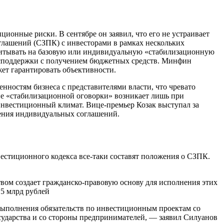
онные риски. В сентябре он заявил, что его не устраивает
глашений (СЗПК) с инвесторами в рамках нескольких
считывать на базовую или индивидуальную «стабилизационную
господдержки с получением бюджетных средств. Минфин
ет гарантировать объективности.
ностям бизнеса с представителями власти, что чревато
ие «стабилизационной оговорки» возникает лишь при
 инвестиционный климат. Вице-премьер Козак выступал за
ючения индивидуальных соглашений.
естиционного кодекса все-таки составят положения о СЗПК.
вом создает гражданско-правовую основу для исполнения этих
,5 млрд рублей
 выполнения обязательств по инвестиционным проектам со
сударства и со стороны предпринимателей, — заявил Силуанов