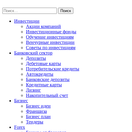
Skip
npo-invest.ru
to
Найти:
content
Инвестиции
Акции компаний
Инвестиционные фонды
Обучение инвестициям
Венчурные инвестиции
Советы по инвестициям
Банковский сектор
Депозиты
Дебетовые карты
Потребительские кредиты
Автокредиты
Банковские депозиты
Кредитные карты
Лизинг
Накопительный счет
Бизнес
Бизнес идеи
Франшиза
Бизнес план
Тендеры
Forex