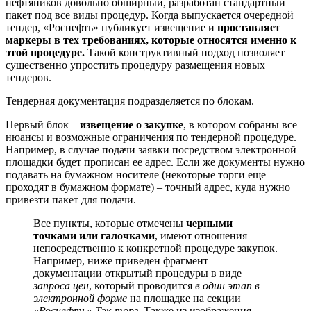
нефтяников довольно обширный, разработан стандартный
пакет под все виды процедур. Когда выпускается очередной
тендер, «Роснефть» публикует извещение и
проставляет
маркеры в тех требованиях, которые относятся именно к
этой процедуре.
Такой конструктивный подход позволяет
существенно упростить процедуру размещения новых
тендеров.
Тендерная документация подразделяется по блокам.
Первый блок –
извещение о закупке
, в котором собраны все
нюансы и возможные ограничения по тендерной процедуре.
Например, в случае подачи заявки посредством электронной
площадки будет прописан ее адрес. Если же документы нужно
подавать на бумажном носителе (некоторые торги еще
проходят в бумажном формате) – точный адрес, куда нужно
привезти пакет для подачи.
Все пункты, которые отмечены
черными
точками или галочками
, имеют отношения
непосредственно к конкретной процедуре закупок.
Например, ниже приведен фрагмент
документации открытый процедуры в виде
запроса цен
, который проводится
в один этап в
электронной форме
на площадке на секции
«Роснефть» Тэк-торг
. Также из изображения