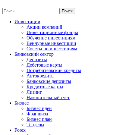
Skip
npo-invest.ru
to
Найти:
content
Инвестиции
Акции компаний
Инвестиционные фонды
Обучение инвестициям
Венчурные инвестиции
Советы по инвестициям
Банковский сектор
Депозиты
Дебетовые карты
Потребительские кредиты
Автокредиты
Банковские депозиты
Кредитные карты
Лизинг
Накопительный счет
Бизнес
Бизнес идеи
Франшиза
Бизнес план
Тендеры
Forex