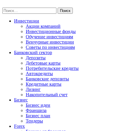
Skip
npo-invest.ru
to
Найти:
content
Инвестиции
Акции компаний
Инвестиционные фонды
Обучение инвестициям
Венчурные инвестиции
Советы по инвестициям
Банковский сектор
Депозиты
Дебетовые карты
Потребительские кредиты
Автокредиты
Банковские депозиты
Кредитные карты
Лизинг
Накопительный счет
Бизнес
Бизнес идеи
Франшиза
Бизнес план
Тендеры
Forex