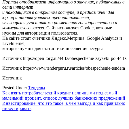
Портал отображает информацию о закупках, публикуемых в
сети интернет
и находящихся в открытом доступе, и предназначен для
юрлиц и индивидуальных предпринимателей,
являющихся участниками размещения государственного и
коммерческого заказа.
Сайт использует Cookie, которые
нужны для авторизации пользователя.
На сайте стоят счетчики Яндекс.Метрика, Google Analytics и
LiveInternet,
которые нужны для статистики посещения ресурса.
Источник
https://open-torg.ru/44-fz/obespechenie-zayavki-po-44-fz
Источник
https://www.tenderguru.ru/articles/obespechenie-tendera
Источник
Posted Under
Тендеры
Навигация
Как взять потребительский кредит наличными под самый
маленький процент, список лучших банковских предложений
по
Инвестирование: что это такое, в чем выгода и как правильно
записям
инвестировать