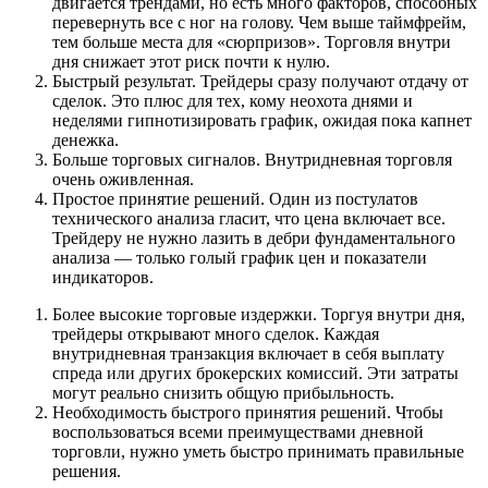
двигается трендами, но есть много факторов, способных
перевернуть все с ног на голову. Чем выше таймфрейм,
тем больше места для «сюрпризов». Торговля внутри
дня снижает этот риск почти к нулю.
Быстрый результат. Трейдеры сразу получают отдачу от
сделок. Это плюс для тех, кому неохота днями и
неделями гипнотизировать график, ожидая пока капнет
денежка.
Больше торговых сигналов. Внутридневная торговля
очень оживленная.
Простое принятие решений. Один из постулатов
технического анализа гласит, что цена включает все.
Трейдеру не нужно лазить в дебри фундаментального
анализа — только голый график цен и показатели
индикаторов.
Более высокие торговые издержки. Торгуя внутри дня,
трейдеры открывают много сделок. Каждая
внутридневная транзакция включает в себя выплату
спреда или других брокерских комиссий. Эти затраты
могут реально снизить общую прибыльность.
Необходимость быстрого принятия решений. Чтобы
воспользоваться всеми преимуществами дневной
торговли, нужно уметь быстро принимать правильные
решения.