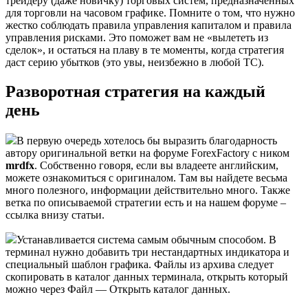
трейдеру (даже новичку) торговых систем, предназначенных
для торговли на часовом графике. Помните о том, что нужно
жестко соблюдать правила управления капиталом и правила
управления рисками. Это поможет вам не «вылететь из
сделок», и остаться на плаву в те моменты, когда стратегия
даст серию убытков (это увы, неизбежно в любой ТС).
Разворотная стратегия на каждый
день
В первую очередь хотелось бы выразить благодарность
автору оригинальной ветки на форуме ForexFactory с ником
mrdfx
. Собственно говоря, если вы владеете английским,
можете ознакомиться с оригиналом. Там вы найдете весьма
много полезного, информации действительно много. Также
ветка по описываемой стратегии есть и на нашем форуме –
ссылка внизу статьи.
Устанавливается система самым обычным способом. В
терминал нужно добавить три нестандартных индикатора и
специальный шаблон графика. Файлы из архива следует
скопировать в каталог данных терминала, открыть который
можно через Файл — Открыть каталог данных.