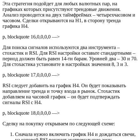
Эта стратегия подойдет для любых валютных пар, на
графиках которых присутствуют трендовые движения.
Анализ проводится на двух таймфреймах – четырехчасовом и
часовом. Сделки открываются на H1, в сторону тренда
графика H4.
p, blockquote 16,0,0,0,0 —>
Для поиска сигналов используются два инструмента –
стохастик и RSI. Для RSI настройки оставьте стандартными –
период должен быть равен 14-ти барам. Уровней два – 30 и 70.
Для стохастика установите в настройках значения 8, 3 и 3.
p, blockquote 17,0,0,0,0 —>
RSI следует добавить на график H4. Он будет показывать
направление тренда и точку входа в рынок. Стохастик
добавляем на часовой график – он будет подтверждать
сигналы RSI с H4.
p, blockquote 18,0,0,0,0 —>
Сделку на покупку открываем по следующей схеме:
Сначала нужно включить график H4 и дождаться свечи,
на которой RSI покинет экстремальную зону