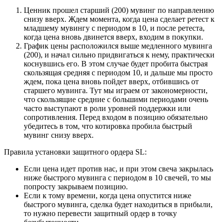
Ценник прошел старший (200) мувинг по направлению
снизу вверх. Ждем момента, когда цена сделает ретест к
младшему мувингу с периодом в 10, и после ретеста,
когда цена вновь двинется вверх, входим в покупки.
График цены расположился выше медленного мувинга
(200), и начал сильно придвигаться к нему, практически
коснувшись его. В этом случае будет пробита быстрая
скользящая средняя с периодом 10, и дальше мы просто
ждем, пока цена вновь пойдет вверх, отбившись от
старшего мувинга. Тут мы играем от закономерности,
что скользящие средние с большими периодами очень
часто выступают в роли уровней поддержки или
сопротивления. Перед входом в позицию обязательно
убедитесь в том, что котировка пробила быстрый
мувинг снизу вверх.
Правила установки защитного ордера SL:
Если цена идет против нас, и при этом свеча закрылась
ниже быстрого мувинга с периодом в 10 свечей, то мы
попросту закрываем позицию.
Если к тому времени, когда цена опустится ниже
быстрого мувинга, сделка будет находиться в прибыли,
то нужно перевести защитный ордер в точку