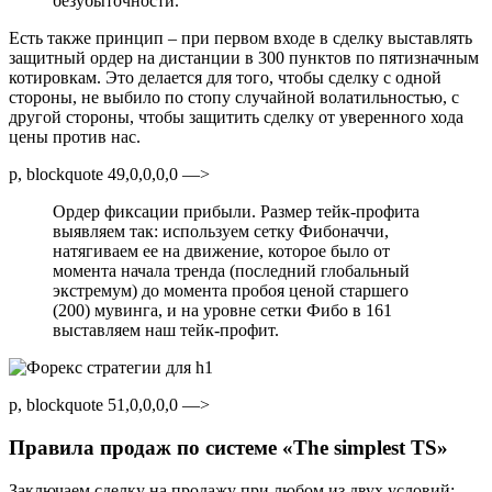
безубыточности.
Есть также принцип – при первом входе в сделку выставлять
защитный ордер на дистанции в 300 пунктов по пятизначным
котировкам. Это делается для того, чтобы сделку с одной
стороны, не выбило по стопу случайной волатильностью, с
другой стороны, чтобы защитить сделку от уверенного хода
цены против нас.
p, blockquote 49,0,0,0,0 —>
Ордер фиксации прибыли. Размер тейк-профита
выявляем так: используем сетку Фибоначчи,
натягиваем ее на движение, которое было от
момента начала тренда (последний глобальный
экстремум) до момента пробоя ценой старшего
(200) мувинга, и на уровне сетки Фибо в 161
выставляем наш тейк-профит.
p, blockquote 51,0,0,0,0 —>
Правила продаж по системе «The simplest TS»
Заключаем сделку на продажу при любом из двух условий: