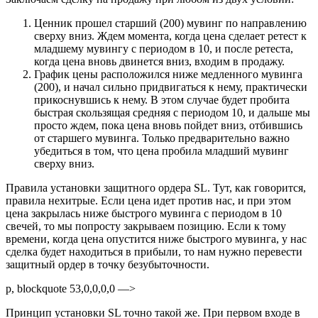
Ценник прошел старший (200) мувинг по направлению
сверху вниз. Ждем момента, когда цена сделает ретест к
младшему мувингу с периодом в 10, и после ретеста,
когда цена вновь двинется вниз, входим в продажу.
График цены расположился ниже медленного мувинга
(200), и начал сильно придвигаться к нему, практически
прикоснувшись к нему. В этом случае будет пробита
быстрая скользящая средняя с периодом 10, и дальше мы
просто ждем, пока цена вновь пойдет вниз, отбившись
от старшего мувинга. Только предварительно важно
убедиться в том, что цена пробила младший мувинг
сверху вниз.
Правила установки защитного ордера SL. Тут, как говорится,
правила нехитрые. Если цена идет против нас, и при этом
цена закрылась ниже быстрого мувинга с периодом в 10
свечей, то мы попросту закрываем позицию. Если к тому
времени, когда цена опустится ниже быстрого мувинга, у нас
сделка будет находиться в прибыли, то нам нужно перевести
защитный ордер в точку безубыточности.
p, blockquote 53,0,0,0,0 —>
Принцип установки SL точно такой же. При первом входе в