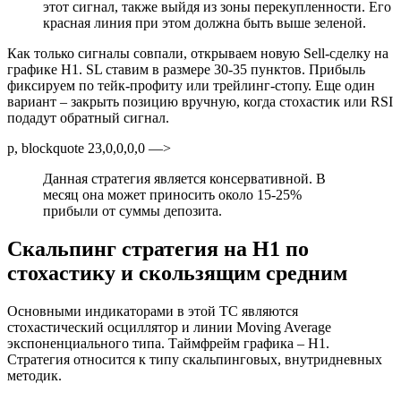
этот сигнал, также выйдя из зоны перекупленности. Его
красная линия при этом должна быть выше зеленой.
Как только сигналы совпали, открываем новую Sell-сделку на
графике H1. SL ставим в размере 30-35 пунктов. Прибыль
фиксируем по тейк-профиту или трейлинг-стопу. Еще один
вариант – закрыть позицию вручную, когда стохастик или RSI
подадут обратный сигнал.
p, blockquote 23,0,0,0,0 —>
Данная стратегия является консервативной. В
месяц она может приносить около 15-25%
прибыли от суммы депозита.
Скальпинг стратегия на H1 по
стохастику и скользящим средним
Основными индикаторами в этой ТС являются
стохастический осциллятор и линии Moving Average
экспоненциального типа. Таймфрейм графика – H1.
Стратегия относится к типу скальпинговых, внутридневных
методик.