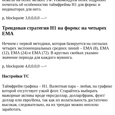
почитать об особенностях таймфрейма H1 для форекс и
индикаторах для него.
p, blockquote 3,0,0,0,0 —>
Трендовая стратегия H1 на форекс на четырех
EMA
Нечнем с первой методики, которая базируется на сигналах
четырех экспоненциальных средних линий – EMA (8), EMA
(12), EMA (24) и EMA (72). В круглых скобках указано
значение периода для каждого мувинга.
p, blockquote 4,0,0,0,0 —>
Настройки ТС
Таймфрейм графика – H1. Валютная пара – любая, на графике
которой отсутствует узкий флэт. Старайтесь выбирать
мажорные активы вроде евро/доллар, доллар/франк, фунт/
доллар или евро/йена, так как их волатильность достаточно
высокая, следовательно, на их трендах можно неплохо
заработать.