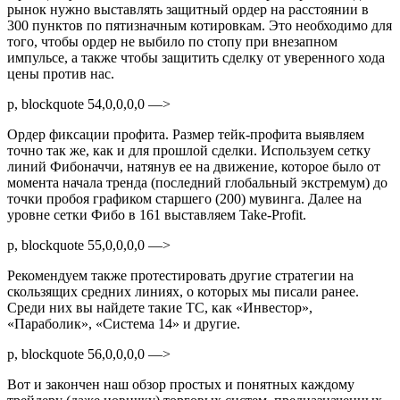
рынок нужно выставлять защитный ордер на расстоянии в
300 пунктов по пятизначным котировкам. Это необходимо для
того, чтобы ордер не выбило по стопу при внезапном
импульсе, а также чтобы защитить сделку от уверенного хода
цены против нас.
p, blockquote 54,0,0,0,0 —>
Ордер фиксации профита. Размер тейк-профита выявляем
точно так же, как и для прошлой сделки. Используем сетку
линий Фибоначчи, натянув ее на движение, которое было от
момента начала тренда (последний глобальный экстремум) до
точки пробоя графиком старшего (200) мувинга. Далее на
уровне сетки Фибо в 161 выставляем Take-Profit.
p, blockquote 55,0,0,0,0 —>
Рекомендуем также протестировать другие стратегии на
скользящих средних линиях, о которых мы писали ранее.
Среди них вы найдете такие ТС, как «Инвестор»,
«Параболик», «Система 14» и другие.
p, blockquote 56,0,0,0,0 —>
Вот и закончен наш обзор простых и понятных каждому