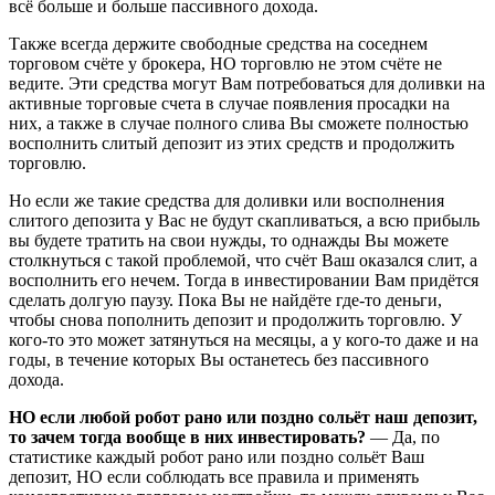
всё больше и больше пассивного дохода.
Также всегда держите свободные средства на соседнем
торговом счёте у брокера, НО торговлю не этом счёте не
ведите. Эти средства могут Вам потребоваться для доливки на
активные торговые счета в случае появления просадки на
них, а также в случае полного слива Вы сможете полностью
восполнить слитый депозит из этих средств и продолжить
торговлю.
Но если же такие средства для доливки или восполнения
слитого депозита у Вас не будут скапливаться, а всю прибыль
вы будете тратить на свои нужды, то однажды Вы можете
столкнуться с такой проблемой, что счёт Ваш оказался слит, а
восполнить его нечем. Тогда в инвестировании Вам придётся
сделать долгую паузу. Пока Вы не найдёте где-то деньги,
чтобы снова пополнить депозит и продолжить торговлю. У
кого-то это может затянуться на месяцы, а у кого-то даже и на
годы, в течение которых Вы останетесь без пассивного
дохода.
НО если любой робот рано или поздно сольёт наш депозит,
то зачем тогда вообще в них инвестировать?
— Да, по
статистике каждый робот рано или поздно сольёт Ваш
депозит, НО если соблюдать все правила и применять