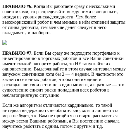
ПРАВИЛО #6.
Когда Вы работаете сразу с несколькими
советниками, то распределяйте между ними свои деньги,
исходя из уровня риска/доходности. Чем более
высокорисковый робот и чем меньше в нём степеней защиты
от слива депозита, тем меньше денег следует в него
вкладывать, и наоборот.
ПРАВИЛО #7.
Если Вы сразу же подходите портфельно к
инвестированию в торговых роботов и все Ваши советники
имеют схожий алгоритм работы, то НЕ запускайте их
одновременно. Выдерживайте в этом случае интервал между
запуском советников хотя бы 2 — 4 недели. В частности это
касается сеточных роботов, чтобы они входили и
раскидывали свои сетки не в один момент, а в разные — это
существенно снизит риски попадания всех роботов в
неблагоприятную ситуацию.
Если же алгоритмы отличаются кардинально, то такой
интервал выдерживать не обязательно, хотя и лишней эта
мера не будет, т.к. Вам не придётся со старта распыляться
между всеми Вашими роботами, а Вы постепенно сначала
научитесь работать с одним, потом с другим и т.д.