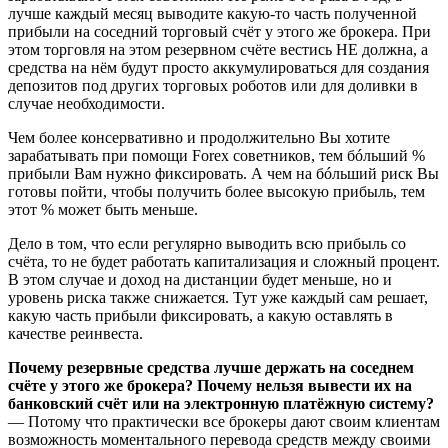
лучше каждый месяц выводите какую-то часть полученной
прибыли на соседний торговый счёт у этого же брокера. При
этом торговля на этом резервном счёте вестись НЕ должна, а
средства на нём будут просто аккумулироваться для создания
депозитов под других торговых роботов или для доливки в
случае необходимости.
Чем более консервативно и продолжительно Вы хотите
зарабатывать при помощи Forex советников, тем бóльший %
прибыли Вам нужно фиксировать. А чем на бóльший риск Вы
готовы пойти, чтобы получить более высокую прибыль, тем
этот % может быть меньше.
Дело в том, что если регулярно выводить всю прибыль со
счёта, то не будет работать капитализация и сложный процент.
В этом случае и доход на дистанции будет меньше, но и
уровень риска также снижается. Тут уже каждый сам решает,
какую часть прибыли фиксировать, а какую оставлять в
качестве реинвеста.
Почему резервные средства лучше держать на соседнем
счёте у этого же брокера? Почему нельзя вывести их на
банковский счёт или на электронную платёжную систему?
— Потому что практически все брокеры дают своим клиентам
возможность моментального перевода средств между своими