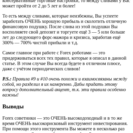
консервативные торговые настройки, то между сливами у Вас
может пройти от 2 до 5 лет и более!
То есть между сливами, которые неизбежны, Вы успеете
заработать ОЧЕНЬ хорошую прибыль и сколотить отличную
финансовую подушку. После слива из этой подушки Вы
восполняете свой депозит и торгуете ещё 3 — 5 или больше
лет до следующего форс-мажора и кризиса, заработав ещё
300% — 700% чистой прибыли и т.д.
Самое главное при работе с Forex роботами — это
придерживаться всех тех правил, которые я описал в данной
статье. В этом случае Вы всегда будете в отличном плюсе,
даже с учётом периодических сливов!
P.S.:
Правила #9 и #10 очень похожи и взаимосвязаны между
собой, но разделил я их намеренно. Дабы придать этому
вопросу дополнительный акцент, т.к. эти правила особенно
важны!
Выводы
Forex советники — это ОЧЕНЬ высокодоходный и в то же
время ОЧЕНЬ высокорисковый инструмент инвестирования.
При помощи этого инструмента Вы можете в несколько раз