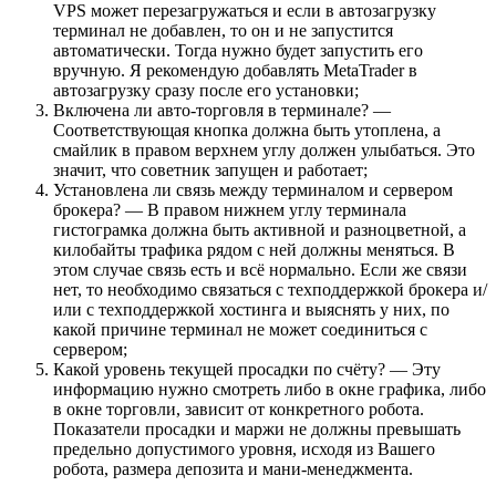
VPS может перезагружаться и если в автозагрузку
терминал не добавлен, то он и не запустится
автоматически. Тогда нужно будет запустить его
вручную. Я рекомендую добавлять MetaTrader в
автозагрузку сразу после его установки;
Включена ли авто-торговля в терминале? —
Соответствующая кнопка должна быть утоплена, а
смайлик в правом верхнем углу должен улыбаться. Это
значит, что советник запущен и работает;
Установлена ли связь между терминалом и сервером
брокера? — В правом нижнем углу терминала
гистограмка должна быть активной и разноцветной, а
килобайты трафика рядом с ней должны меняться. В
этом случае связь есть и всё нормально. Если же связи
нет, то необходимо связаться с техподдержкой брокера и/
или с техподдержкой хостинга и выяснять у них, по
какой причине терминал не может соединиться с
сервером;
Какой уровень текущей просадки по счёту? — Эту
информацию нужно смотреть либо в окне графика, либо
в окне торговли, зависит от конкретного робота.
Показатели просадки и маржи не должны превышать
предельно допустимого уровня, исходя из Вашего
робота, размера депозита и мани-менеджмента.