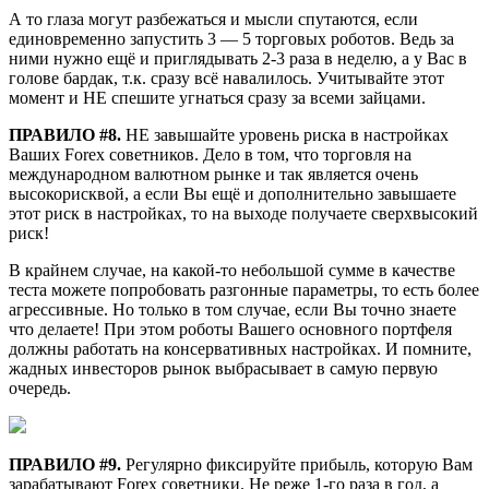
А то глаза могут разбежаться и мысли спутаются, если
единовременно запустить 3 — 5 торговых роботов. Ведь за
ними нужно ещё и приглядывать 2-3 раза в неделю, а у Вас в
голове бардак, т.к. сразу всё навалилось. Учитывайте этот
момент и НЕ спешите угнаться сразу за всеми зайцами.
ПРАВИЛО #8.
НЕ завышайте уровень риска в настройках
Ваших Forex советников. Дело в том, что торговля на
международном валютном рынке и так является очень
высокорисквой, а если Вы ещё и дополнительно завышаете
этот риск в настройках, то на выходе получаете сверхвысокий
риск!
В крайнем случае, на какой-то небольшой сумме в качестве
теста можете попробовать разгонные параметры, то есть более
агрессивные. Но только в том случае, если Вы точно знаете
что делаете! При этом роботы Вашего основного портфеля
должны работать на консервативных настройках. И помните,
жадных инвесторов рынок выбрасывает в самую первую
очередь.
ПРАВИЛО #9.
Регулярно фиксируйте прибыль, которую Вам
зарабатывают Forex советники. Не реже 1-го раза в год, а