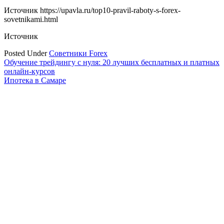
Источник
https://upavla.ru/top10-pravil-raboty-s-forex-
sovetnikami.html
Источник
Posted Under
Советники Forex
Навигация
Обучение трейдингу с нуля: 20 лучших бесплатных и платных
онлайн-курсов
по
Ипотека в Самаре
записям