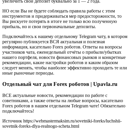
увеличить свой депозит буквально за 1 — 2 года.
НО если Вы не будете соблюдать правила работы с этим
инструментов и придерживаться мер предосторожности, то
Вы рискуете потерять в итоге не только всю полученную
прибыль, но и свои первоначальные депозиты.
Подключайтесь к нашему отдельному Telegram чату, в котором
регулярно публикуется ВСЯ актуальная и полезная
информация, касательно Forex роботов. Ответы на вопросы
участников чата, еженедельный отчёты о прибыли/убытках
нашего портфеля, новости финансовых рынков и конкретные
рекомендации, какие настройки роботов и каким образом
следует менять, чтобы наиболее эффективно проходить те или
иные рыночные периоды.
Отдельный чат для Forex роботов | Upavla.ru
ВСЕ актуальные новости, рекомендации по работе с
советниками, а также ответы на любые вопросы, касательно
Forex роботов в нашем отдельном Telegram чате! Обязательно
подключайтесь!
Источник
https://webmastermaksim.ru/sovetniki-foreks/luchshii-
sovetnik-foreks-dlya-realnogo-scheta.html