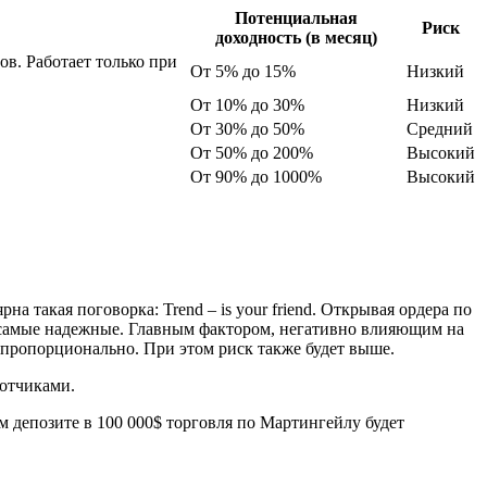
Потенциальная
Риск
доходность (в месяц)
в. Работает только при
От 5% до 15%
Низкий
От 10% до 30%
Низкий
От 30% до 50%
Средний
От 50% до 200%
Высокий
От 90% до 1000%
Высокий
 такая поговорка: Trend – is your friend. Открывая ордера по
 самые надежные. Главным фактором, негативно влияющим на
т пропорционально. При этом риск также будет выше.
ботчиками.
м депозите в 100 000$ торговля по Мартингейлу будет