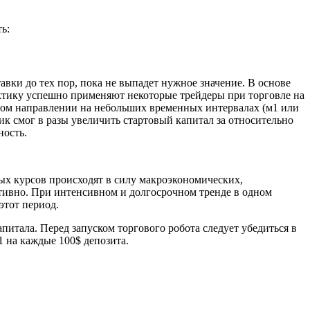
ь:
ки до тех пор, пока не выпадет нужное значение. В основе
рактику успешно применяют некоторые трейдеры при торговле на
ном направлении на небольших временных интервалах (м1 или
к смог в разы увеличить стартовый капитал за относительно
ность.
ых курсов происходят в силу макроэкономических,
ктивно. При интенсивном и долгосрочном тренде в одном
этот период.
питала. Перед запуском торгового робота следует убедиться в
1 на каждые 100$ депозита.