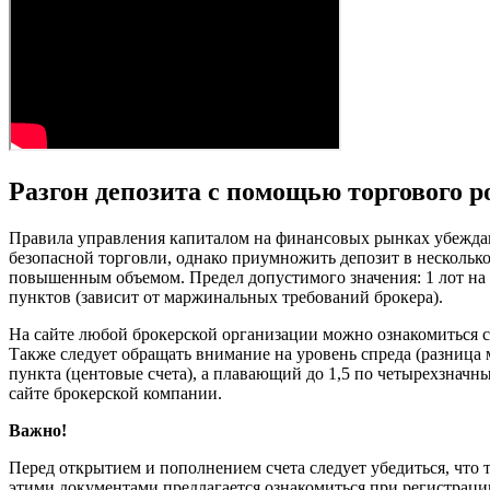
Разгон депозита с помощью торгового р
Правила управления капиталом на финансовых рынках убеждают
безопасной торговли, однако приумножить депозит в несколько
повышенным объемом. Предел допустимого значения: 1 лот на 100
пунктов (зависит от маржинальных требований брокера).
На сайте любой брокерской организации можно ознакомиться с 
Также следует обращать внимание на уровень спреда (разница
пункта (центовые счета), а плавающий до 1,5 по четырехзнач
сайте брокерской компании.
Важно!
Перед открытием и пополнением счета следует убедиться, что
этими документами предлагается ознакомиться при регистраци