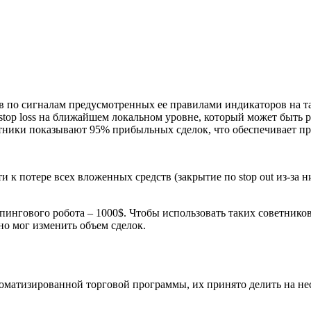
в по сигналам предусмотренных ее правилами индикаторов на та
 stop loss на ближайшем локальном уровне, который может быть 
тники показывают 95% прибыльных сделок, что обеспечивает при
 к потере всех вложенных средств (закрытие по stop out из-за 
нгового робота – 1000$. Чтобы использовать таких советников 
но мог изменить объем сделок.
томатизированной торговой программы, их принято делить на не