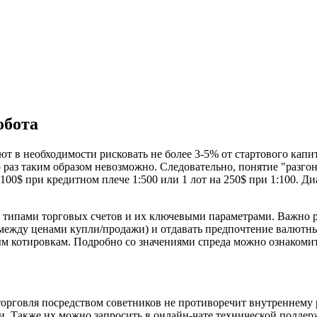
обота
 в необходимости рисковать не более 3-5% от стартового капита
 раз таким образом невозможно. Следовательно, понятие "разгон
$ при кредитном плече 1:500 или 1 лот на 250$ при 1:100. Диапа
типами торговых счетов и их ключевыми параметрами. Важно разг
 между ценами купли/продажи) и отдавать предпочтение валютн
ным котировкам. Подробно со значениями спреда можно ознакоми
 торговля посредством советников не противоречит внутреннему
и. Также их можно запросить в онлайн-чате технической поддер