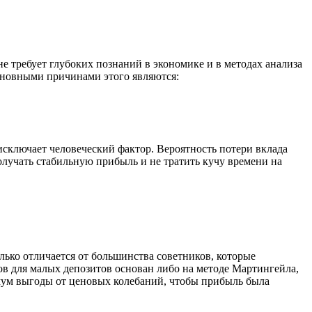
не требует глубоких познаний в экономике и в методах анализа
сновными причинами этого являются:
исключает человеческий фактор. Вероятность потери вклада
олучать стабильную прибыль и не тратить кучу времени на
ько отличается от большинства советников, которые
ов для малых депозитов основан либо на методе Мартингейла,
симум выгоды от ценовых колебаний, чтобы прибыль была