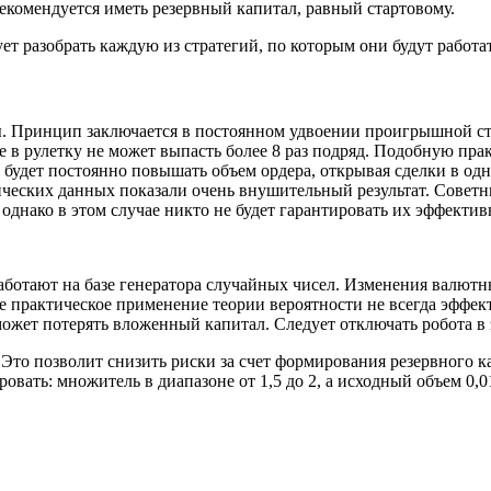
екомендуется иметь резервный капитал, равный стартовому.
 разобрать каждую из стратегий, по которым они будут работат
. Принцип заключается в постоянном удвоении проигрышной став
ре в рулетку не может выпасть более 8 раз подряд. Подобную п
будет постоянно повышать объем ордера, открывая сделки в од
ческих данных показали очень внушительный результат. Советни
однако в этом случае никто не будет гарантировать их эффектив
ботают на базе генератора случайных чисел. Изменения валютн
е практическое применение теории вероятности не всегда эффе
жет потерять вложенный капитал. Следует отключать робота в 
Это позволит снизить риски за счет формирования резервного ка
овать: множитель в диапазоне от 1,5 до 2, а исходный объем 0,0