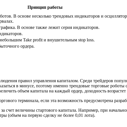
Принцип работы
отов. В основе несколько трендовых индикаторов и осцилляторо
рвалах.
рафика. В основе также лежит серия индикаторов.
ндикаторов.
ебольшим Take profit и внушительным stop loss.
быточного ордера.
.
людения правил управления капиталом. Среди трейдеров популярна
азаться в минусе, поэтому именно трендовые торговые роботы
увеличить объем капитала на каждый ордер, доходность возрасте
ргового терминала, если эта возможность предусмотрена разра
за счет величины стартового капитала. Например, при начально
ры (объем на первую сделку не более 0,01 лота).