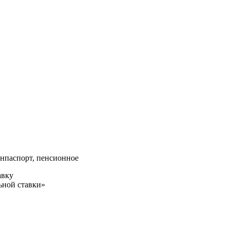
анпаспорт, пенсионное
авку
ьной ставки»