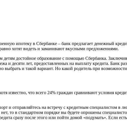
енную ипотеку в Сбербанке – банк предлагает денежный кредит 
е равно хотят видеть и заманивают вкусными предложениями.
м детям достойное образование с помощью Сбербанка. Заключив 
тежа и десяти лет, предоставленных на выплату кредита. Банк ра
жно выбрать и такой вариант. Но какой родитель при возможност
хотя известно, что всего 24% граждан сравнивают условия креди
орт и отправляйтесь на встречу с кредитным специалистом в лю
 нет, то в стандартном порядке вы будете опрошены специалист
ита сразу после этого или пойти домой «подумать». Если есть 