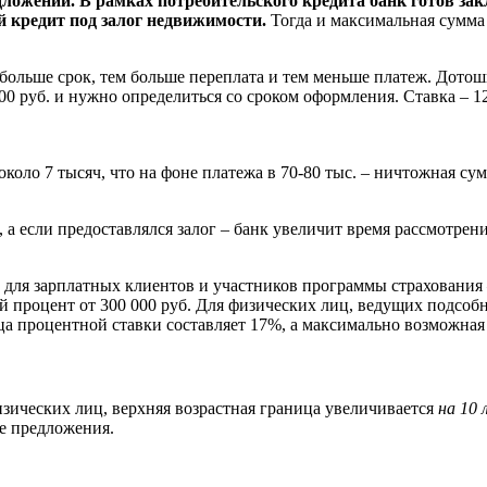
ожений. В рамках потребительского кредита банк готов заклю
ой кредит под залог недвижимости.
Тогда и максимальная сумма с
м больше срок, тем больше переплата и тем меньше платеж. Дото
0 руб. и нужно определиться со сроком оформления. Ставка – 1
коло 7 тысяч, что на фоне платежа в 70-80 тыс. – ничтожная сум
, а если предоставлялся залог – банк увеличит время рассмотрен
для зарплатных клиентов и участников программы страхования –
процент от 300 000 руб. Для физических лиц, ведущих подсобно
 процентной ставки составляет 17%, а максимально возможная с
зических лиц, верхняя возрастная граница увеличивается
на 10 
ые предложения.