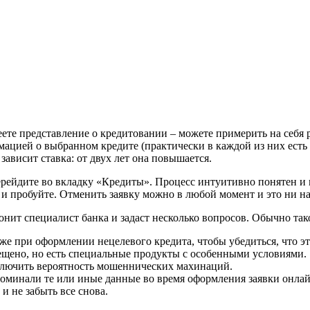
еете представление о кредитовании – можете примерить на себя 
ацией о выбранном кредите (практически в каждой из них есть 
ависит ставка: от двух лет она повышается.
ерейдите во вкладку «Кредиты». Процесс интуитивно понятен и 
 и пробуйте. Отменить заявку можно в любой момент и это ни на
вонит специалист банка и задаст несколько вопросов. Обычно так
же при оформлении нецелевого кредита, чтобы убедиться, что э
рещено, но есть специальные продукты с особенными условиями.
ключить вероятность мошеннических махинаций.
споминали те или иные данные во время оформления заявки онлайн
и не забыть все снова.