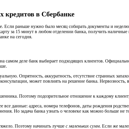
х кредитов в Сбербанке
е. Если раньше нужно было месяц собирать документы и неделю 
арту за 15 минут в любом отделении банка, получить наличные в
анке на сегодня.
 на самом деле банк выбирает подходящих клиентов. Официально,
ьше.
изуальную. Опрятность, аккуратность, отсутствие странных зап
 консультации, может повлиять на решение банка. Нервозность, в
ошенника. Поэтому подозрительное отношение к каждому клиенту
ее все данные: адреса, номера телефонов, даты рождения родстве
лнения. Но задача банка узнать о человеке как можно больше не 
ь тяжело. Поэтому начинать лучше
с маленьких сумм
. Если же мале