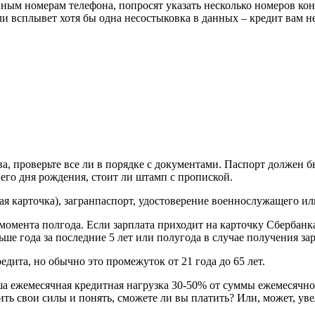
енным номерам телефона, попросят указать несколько номеров ко
ли всплывет хотя бы одна несостыковка в данных – кредит вам не
ова, проверьте все ли в порядке с документами. Паспорт должен
него дня рождения, стоит ли штамп с пропиской.
ая карточка), загранпаспорт, удостоверение военнослужащего и
момента полгода. Если зарплата приходит на карточку Сбербанка
ше года за последние 5 лет или полугода в случае получения за
дита, но обычно это промежуток от 21 года до 65 лет.
а ежемесячная кредитная нагрузка 30-50% от суммы ежемесячного
ить свои силы и понять, сможете ли вы платить? Или, может, у