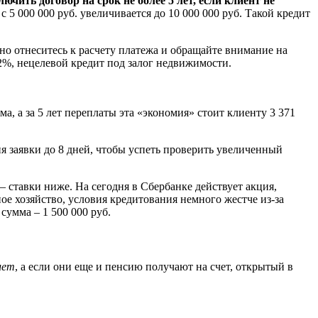
чить договор на срок не более 5 лет, если клиент не
 5 000 000 руб. увеличивается до 10 000 000 руб. Такой кредит
шно отнеситесь к расчету платежа и обращайте внимание на
2%, нецелевой кредит под залог недвижимости.
ма, а за 5 лет переплаты эта «экономия» стоит клиенту 3 371
ия заявки до 8 дней, чтобы успеть проверить увеличенный
 ставки ниже. На сегодня в Сбербанке действует акция,
е хозяйство, условия кредитования немного жестче из-за
умма – 1 500 000 руб.
лет
, а если они еще и пенсию получают на счет, открытый в