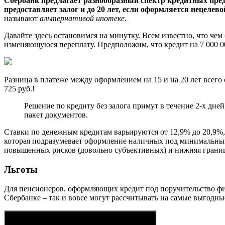
Сбербанк предлагает разнообразный спектр кредитных предл
предоставляет залог и до 20 лет, если оформляется нецелев
называют
альтернативой ипотеке
.
Давайте здесь остановимся на минутку. Всем известно, что че
изменяющуюся переплату. Предположим, что кредит на 7 000 00
Разница в платеже между оформлением на 15 и на 20 лет всего о
725 руб.!
Решение по кредиту без залога примут в течение 2-х дней
пакет документов.
Ставки по денежным кредитам варьируются от 12,9% до 20,9%, 
которая подразумевает оформление наличных под минимальный 
повышенных рисков (довольно субъективных) и нижняя граница
Льготы
Для пенсионеров, оформляющих кредит под поручительство фи
Сбербанке – так и вовсе могут рассчитывать на самые выгодн