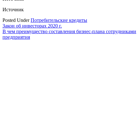
Источник
Posted Under
Потребительские кредиты
Навигация
Закон об инвесторах 2020 г.
В чем преимущество составления бизнес-плана сотрудниками
по
предприятия
записям