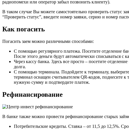
радиопомехи или оператор забыл позвонить клиенту).
В таком случае Вы можете самостоятельно проверить статус зая
“Проверить статус”, введите номер заявки, серию и номер пасп
Как погасить
Погасить заем можно различными способами:
С помощью регулярного платежа. Посетите отделение бан
После этого деньги будут автоматически списываться с к
Через кассу банка. Здесь все просто – посетите отделени
долга.
С помощью терминала. Подойдите к терминалу, выберите 
терминал оснащен считывателем QR-кодов, поднесите к т
нужную сумму и подтвердите платеж.
Рефинансирование
В банке также можно провести рефинансирование старых займ
Потребительские кредиты. Ставка – от 11,5 до 12,5%. Срок