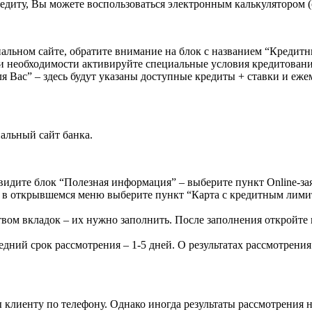
едиту, Вы можете воспользоваться электронным калькулятором (о
льном сайте, обратите внимание на блок с названием “Кредитн
и необходимости активируйте специальные условия кредитован
я Вас” – здесь будут указаны доступные кредиты + ставки и еж
альный сайт банка.
видите блок “Полезная информация” – выберите пункт Online-за
 в открывшемся меню выберите пункт “Карта с кредитным лимит
ом вкладок – их нужно заполнить. После заполнения откройте 
редний срок рассмотрения – 1-5 дней. О результатах рассмотрени
 клиенту по телефону. Однако иногда результаты рассмотрения н