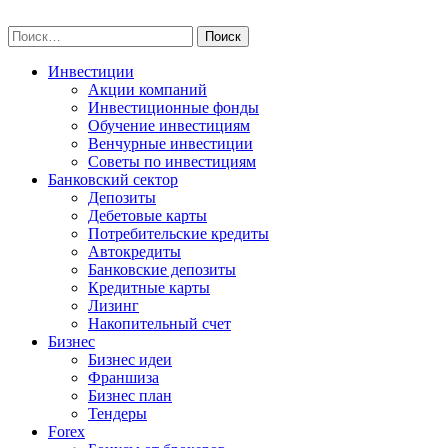
Skip
npo-invest.ru
to
Найти:
content
Инвестиции
Акции компаний
Инвестиционные фонды
Обучение инвестициям
Венчурные инвестиции
Советы по инвестициям
Банковский сектор
Депозиты
Дебетовые карты
Потребительские кредиты
Автокредиты
Банковские депозиты
Кредитные карты
Лизинг
Накопительный счет
Бизнес
Бизнес идеи
Франшиза
Бизнес план
Тендеры
Forex