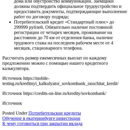
дома или обустройство коммуникаций. Заемщики
должны подтвердить официальное трудоустройство и
предоставить документы, подтверждающие выполнение
работ по договору подряда;
Потребительский кредит «Стандартный плюс» до
299999 рублей. Обязательно наличие постоянной
регистрации от четырех месяцев, проживание на
расстоянии до 70 км от отделения банка, наличие
трудового стажа на последнем рабочем месте от 4
месяцев, стационарного телефона.
Рассчитать размер ежемесячных выплат по каждому
предложению можно с помощью нашего кредитного
калькулятора.
Источник
https://mobile-
testing.ru/kreditnyi_kalkulyator_sovkombank_rasschitat_kredit/
Источник
https://credits-on-line.ru/kredity/sovkombank/
Источник
Posted Under
Потребительские кредиты
Навигация
Обучение в екатеринбурге инвестиции
К чему готовиться при закрытии вклада
по