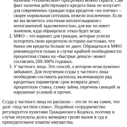
наличии «технической» просрочки) можно скрыть. Сам
факт наличия действующего кредита банк не испугает:
для современных граждан пара кредитов «на плечах» –
скорее нормальная ситуация, нежели исключение. Если
же вы являетесь злостным неплательщиком с
непогашенной задолженностью, для вас не имеет
значения, куда обращаться: отказ будет везде.
МФО – это вариант для граждан, которые успели
испортить свою кредитную историю настолько, что
банки им кредиты больше не дают. Обращаться в МФО
рекомендуется только в случае крайней необходимости:
процентная ставка на «быстрые деньги» может
составлять 200-300% годовых.
У частного лица. Это способ, о котором незаслуженно
забывают. Для получения ссуды у частного лица
необходимо составить расписку, включающую ряд
кредитных параметров: срок возврата денег,
процентную ставку, сумму займа, перечень санкций за
нарушение условий и прочее.
Ссуда у частного лица по расписке – это не то же самое, что
долг «под честное слово». Подобное сотрудничество
регулируется пунктами Гражданского Кодекса, поэтому в
случае неуплаты долга заемщику грозят вызов в суд и
принудительное изъятие имущества.