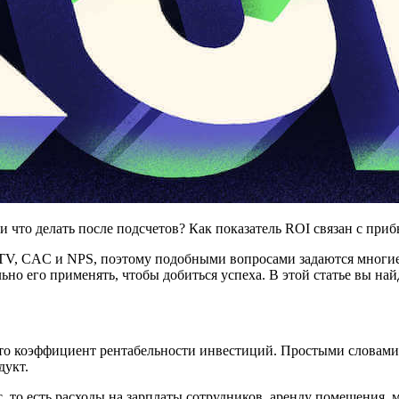
 что делать после подсчетов? Как показатель ROI связан с приб
TV, CAC и NPS, поэтому подобными вопросами задаются многие 
но его применять, чтобы добиться успеха. В этой статье вы най
— это коэффициент рентабельности инвестиций. Простыми словам
дукт.
 то есть расходы на зарплаты сотрудников, аренду помещения, м