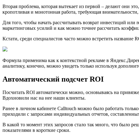
Вторая проблема, которая вытекает из первой – делают они это
кропотливая и монотонная работа, требующая внимательности, т
Для того, чтобы начать рассчитывать возврат инвестиций или 
маркетинговых усилий и как можно точнее рассчитать коэффиц
Кстати, среди специалистов часто можно встретить название ROM
Формула применима как к контекстной рекламе в Яндекс.Дирек
аналитику, конечно, можно увидеть только используя дополни
Автоматический подсчет ROI
Посчитать ROI автоматически можно, основываясь на привязке
Вдохновили наc на нее наши клиенты.
Ранее в личном кабинете Calltouch можно было работать только
приходили с запросами индивидуальных отчетов, составленных
В какой то момент этих запросов стало так много, что было р
показателями в короткие сроки.