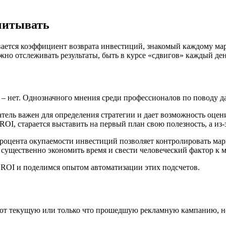
cчитывать
крывается коэффициент возврата инвестиций, знакомый каждому м
жно отслеживать результаты, быть в курсе «сдвигов» каждый ден
– нет. Однозначного мнения среди профессионалов по поводу да
атель важен для определения стратегии и дает возможность оце
I, старается выставить на первый план свою полезность, а из-з
оцента окупаемости инвестиций позволяет контролировать марке
 существенно экономить время и свести человеческий фактор к 
 ROI и поделимся опытом автоматизации этих подсчетов.
ют текущую или только что прошедшую рекламную кампанию, не 