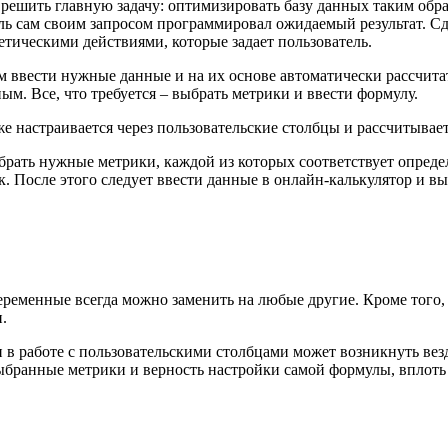
ь решить главную задачу: оптимизировать базу данных таким обра
ель сам своим запросом программировал ожидаемый результат. С
етическими действиями, которые задает пользователь.
м ввести нужные данные и на их основе автоматически рассчитат
ым. Все, что требуется – выбрать метрики и ввести формулу.
кже настраивается через пользовательские столбцы и рассчитывае
брать нужные метрики, каждой из которых соответствует опреде
ок. После этого следует ввести данные в онлайн-калькулятор и в
переменные всегда можно заменить на любые другие. Кроме того,
.
и в работе с пользовательскими столбцами может возникнуть вез
 выбранные метрики и верность настройки самой формулы, вплоть