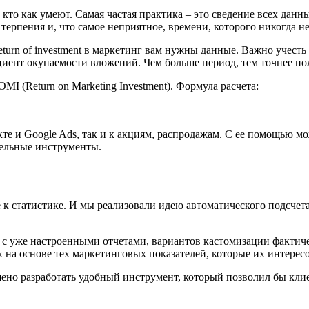
, кто как умеют. Самая частая практика – это сведение всех дан
ерпения и, что самое неприятное, времени, которого никогда не
return of investment в маркетинг вам нужны данные. Важно учес
иент окупаемости вложений. Чем больше период, тем точнее по
I (Return on Marketing Investment). Формула расчета:
те и Google Ads, так и к акциям, распродажам. С ее помощью 
тельные инструменты.
 к статистике. И мы реализовали идею автоматического подсче
 с уже настроенными отчетами, вариантов кастомизации фактичес
 на основе тех маркетинговых показателей, которые их интерес
ешено разработать удобный инструмент, который позволил бы кл