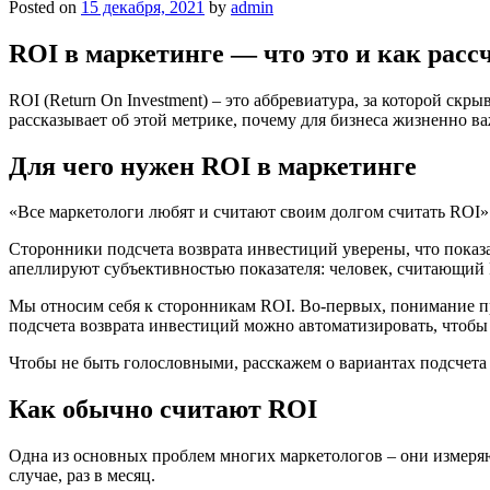
Posted on
15 декабря, 2021
by
admin
ROI в маркетинге — что это и как рас
ROI (Return On Investment) – это аббревиатура, за которой с
рассказывает об этой метрике, почему для бизнеса жизненно ва
Для чего нужен ROI в маркетинге
«Все маркетологи любят и считают своим долгом считать ROI» 
Сторонники подсчета возврата инвестиций уверены, что показ
апеллируют субъективностью показателя: человек, считающий RO
Мы относим себя к сторонникам ROI. Во-первых, понимание пр
подсчета возврата инвестиций можно автоматизировать, чтобы
Чтобы не быть голословными, расскажем о вариантах подсчета
Как обычно считают ROI
Одна из основных проблем многих маркетологов – они измеря
случае, раз в месяц.