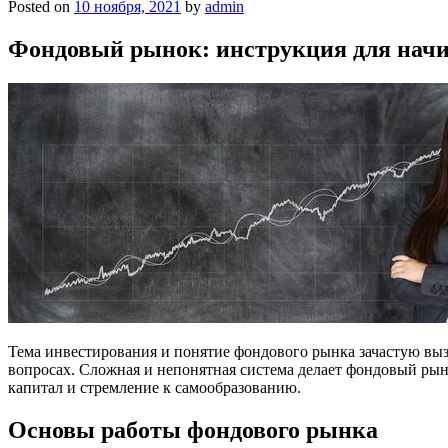
Posted on
10 ноября, 2021
by
admin
Фондовый рынок: инструкция для на
Тема инвестирования и понятие фондового рынка зачастую выз
вопросах. Сложная и непонятная система делает фондовый рын
капитал и стремление к самообразованию.
Основы работы фондового рынка