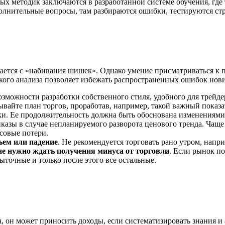
 методик заключаются в разработанной системе обучения, где т
лнительные вопросы, там разбираются ошибки, тестируются стр
ается с «набивания шишек». Однако умение присматриваться к 
кого анализа позволяет избежать распространенных ошибок нови
озможности разработки собственного стиля, удобного для трей
вайте план торгов, проработав, например, такой важный показат
лки. Ее продолжительность должна быть обоснована изменениям
иказы в случае непланируемого разворота ценового тренда. Чащ
совые потери.
ъем или падение
. Не рекомендуется торговать рано утром, напр
не нужно ждать получения минуса от торговли
. Если рынок п
точные и только после этого все остальные.
он может приносить доходы, если систематизировать знания и 