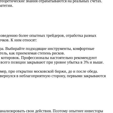
еоретические знания отрабатываются на реальных счетах.
атегии.
поведению более опытных трейдеров, отработка разных
чков. К ним относят:
дера. Выбирайте подходящие инструменты, комфортные
ель, как приемлемая степень рисков.
и котировок. Профессионалы настоятельно рекомендуют
е всего позиции закрывают при уровне убытка в 3% и выше.
имер, при открытии московской биржи, до и после обеда.
овернулся в неблагоприятную сторону, первыми закрываются
анализировать свои действия. Поэтому опытнее инвесторы