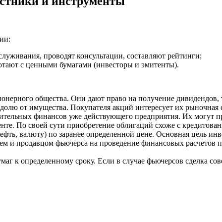
стники и инструменты
ии:
уживания, проводят консультации, составляют рейтинги;
отают с ценными бумагами (инвесторы и эмитенты).
онерного общества. Они дают право на получение дивидендов, т
долю от имущества. Покупателя акций интересует их рыночная с
тельных финансов уже действующего предприятия. Их могут при
нте. По своей сути приобретение облигаций схоже с кредитован
нефть, валюту) по заранее определенной цене. Основная цель ин
ем и продавцом фьючерса на проведение финансовых расчетов п
аг к определенному сроку. Если в случае фьючерсов сделка сов