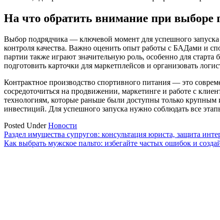
На что обратить внимание при выборе 
Выбор подрядчика — ключевой момент для успешного запуска б
контроля качества. Важно оценить опыт работы с БАДами и сп
партии также играют значительную роль, особенно для старта 
подготовить карточки для маркетплейсов и организовать логис
Контрактное производство спортивного питания — это соврем
сосредоточиться на продвижении, маркетинге и работе с клиен
технологиям, которые раньше были доступны только крупным и
инвестиций. Для успешного запуска нужно соблюдать все этапы
Posted Under
Новости
Навигация
Раздел имущества супругов: консультация юриста, защита инте
Как выбрать мужское пальто: избегайте частых ошибок и созда
по
записям