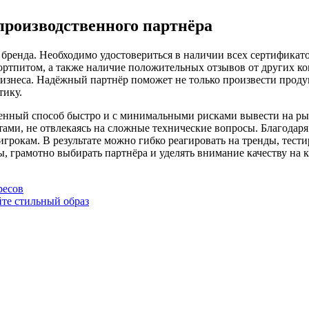
производственного партнёра
ренда. Необходимо удостовериться в наличии всех сертификато
ортпитом, а также наличие положительных отзывов от других к
бизнеса. Надёжный партнёр поможет не только произвести продук
тику.
енный способ быстро и с минимальными рисками вывести на рын
тами, не отвлекаясь на сложные технические вопросы. Благодаря
грокам. В результате можно гибко реагировать на тренды, тест
, грамотно выбирать партнёра и уделять внимание качеству на 
ресов
йте стильный образ