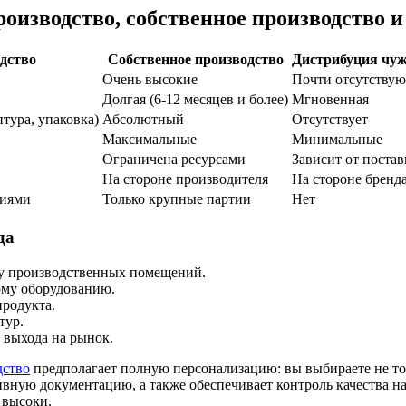
оизводство, собственное производство и
дство
Собственное производство
Дистрибуция чуж
Очень высокие
Почти отсутствую
Долгая (6-12 месяцев и более)
Мгновенная
тура, упаковка)
Абсолютный
Отсутствует
Максимальные
Минимальные
Ограничена ресурсами
Зависит от поста
На стороне производителя
На стороне бренд
тиями
Только крупные партии
Нет
да
ду производственных помещений.
ому оборудованию.
продукта.
тур.
 выхода на рынок.
дство
предполагает полную персонализацию: вы выбираете не тол
ную документацию, а также обеспечивает контроль качества на
 высоки.