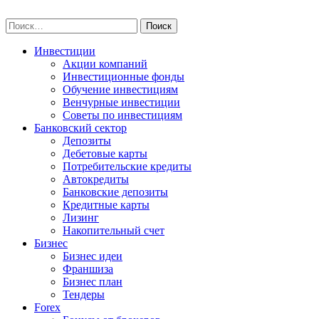
Skip
npo-invest.ru
to
Найти:
content
Инвестиции
Акции компаний
Инвестиционные фонды
Обучение инвестициям
Венчурные инвестиции
Советы по инвестициям
Банковский сектор
Депозиты
Дебетовые карты
Потребительские кредиты
Автокредиты
Банковские депозиты
Кредитные карты
Лизинг
Накопительный счет
Бизнес
Бизнес идеи
Франшиза
Бизнес план
Тендеры
Forex