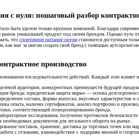
ия с нуля: пошаговый разбор контрактн
стало быть уделом только крупных компаний. Благодаря соврем
рынок уникальный продукт под своим брендом. Однако путь от 
мать, что
спортивное питание оптом
становится доступным тольк
, как шаг за шагом создать свой бренд с помощью аутсорсингов
контрактное производство
понимания последовательности действий. Каждый этап влияет на
целевой аудитории, конкурентных преимуществ будущей продук
рация бренда: юридическая защита марки — основа долгосрочного
пределение состава, формы выпуска, вкусовых характеристик и 
енка опыта, наличие сертификатов, анализ портфолио и произв
ентики, соответствующей позиционированию бренда.
абораторные исследования, получение протоколов безопасности 
х необходимых документов для легального оборота на рынке.
ование поставок, хранение, доставка до торговых точек или ма
работа с отзывами, взаимодействие с лидерами мнений и спорт