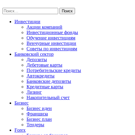
Skip
npo-invest.ru
to
Найти:
content
Инвестиции
Акции компаний
Инвестиционные фонды
Обучение инвестициям
Венчурные инвестиции
Советы по инвестициям
Банковский сектор
Депозиты
Дебетовые карты
Потребительские кредиты
Автокредиты
Банковские депозиты
Кредитные карты
Лизинг
Накопительный счет
Бизнес
Бизнес идеи
Франшиза
Бизнес план
Тендеры
Forex