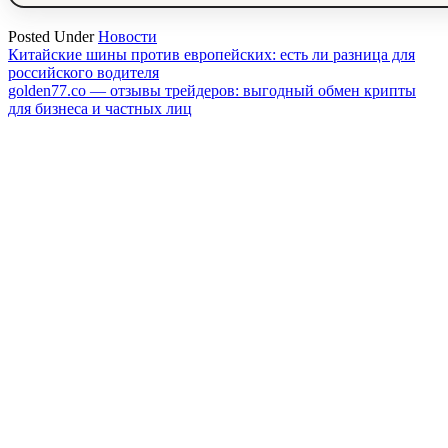
Posted Under
Новости
Навигация
Китайские шины против европейских: есть ли разница для
российского водителя
по
golden77.co — отзывы трейдеров: выгодный обмен крипты
записям
для бизнеса и частных лиц