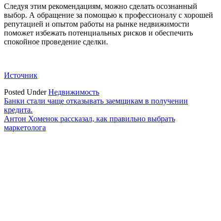
Следуя этим рекомендациям, можно сделать осознанный
выбор. А обращение за помощью к профессионалу с хорошей
репутацией и опытом работы на рынке недвижимости
поможет избежать потенциальных рисков и обеспечить
спокойное проведение сделки.
Источник
Posted Under
Недвижимость
Навигация
Банки стали чаще отказывать заемщикам в получении
кредита.
по
Антон Хоменок рассказал, как правильно выбрать
записям
маркетолога