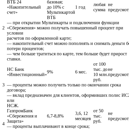
ВТБ 24
базовая;
любая
не
«Накопительный
до 10% с
1 год
сумма
предусмот
счет»
Мультикартой
ВТБ
— при открытии Мультикарты и подключении функции
2
«Сбережения» можно получать повышенный процент при
условии
расчетов по оформленной карте;
— накопительный счет можно пополнять и снимать деньги б
потери процентов;
— чем больше тратиться по карте, тем больше будет прирост
ставки.
от 100
НС Банк
тыс. до
не
9%
6 мес.
«Инвестиционный»
10 млн.
предусмот
руб.
3
— проценты можно получить только по окончании срока
договора;
— вклад предназначен для клиентов, оформивших полис И
или
НСЖ.
ГазпромБанк
от 50
3,6, 12
не
«Сбережения и
6,7-8,8%
тыс.
месяцев
предусмот
Защита»
руб.
4
— проценты выплачивают в конце срока;