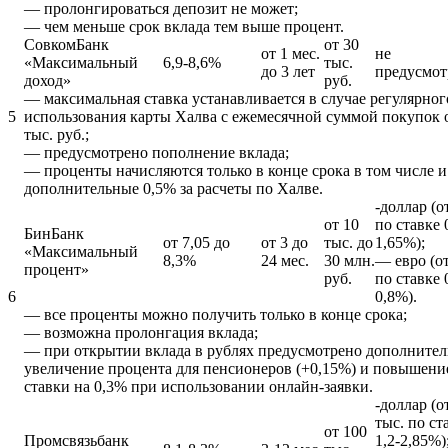
— пролонгироваться депозит не может;
— чем меньше срок вклада тем выше процент.
СовкомБанк
от 30
от 1 мес.
не
«Максимальный
6,9-8,6%
тыс.
до 3 лет
предусмот
доход»
руб.
— максимальная ставка устанавливается в случае регулярног
5
использования карты Халва с ежемесячной суммой покупок 
тыс. руб.;
— предусмотрено пополнение вклада;
— проценты начисляются только в конце срока в том числе и
дополнительные 0,5% за расчеты по Халве.
-доллар (о
от 10
по ставке 
БинБанк
от 7,05 до
от 3 до
тыс. до
1,65%);
«Максимальный
8,3%
24 мес.
30 млн.
— евро (о
процент»
руб.
по ставке 
6
0,8%).
— все проценты можно получить только в конце срока;
— возможна пролонгация вклада;
— при открытии вклада в рублях предусмотрено дополнител
увеличение процента для пенсионеров (+0,15%) и повышени
ставки на 0,3% при использовании онлайн-заявки.
-доллар (о
тыс. по ст
от 100
Промсвязьбанк
1,2-2,85%)