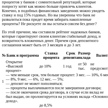
процентов у банков с сомнительной репутаций, которые
попросту хотят как можно больше привлечь клиентов.
Конечно, в подобных финансовых заведениях можно увидеть
ставку и под 15% годовых. Но вы уверенны что банк не
развалиться пока придет время забирать накопленные
проценты? Не рискуете ли вы остаться совсем без денег?
По этой причине, мы составили рейтинг надежных банков,
которые гарантируют своим клиентам стабильный доход, и
возвратность вложенных денег. Причем срок депозитного
соглашения может быть от 3 месяцев и до 3 лет.
Ставка
Срок
Размер
№
Банк и программа
Валют
процента
депозита
вклада
Открытие
от 50
не
«Высокий
до 10%
1 год
тыс.
предусмот
процент»
— чем меньше срок, тем больше процент: 3 мес. — 10%, 6 ме
— 8%, 9 мес. — 6%, 12 мес. — 5%;
1
— депозит не может пополняться;
— проценты выплачиваются после завершения договора;
— после окончания срока договора, в случае если вклад не
был выдан, он пролонгируется на условиях вклада «Основн
доход».
до 8,5%