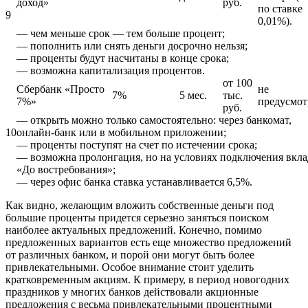
доход»
руб.
по ставке
9
0,01%).
— чем меньше срок — тем больше процент;
— пополнить или снять деньги досрочно нельзя;
— проценты будут насчитаны в конце срока;
— возможна капитализация процентов.
от 100
Сбербанк «Просто
не
7%
5 мес.
тыс.
7%»
предусмот
руб.
— открыть можно только самостоятельно: через банкомат,
10
онлайн-банк или в мобильном приложении;
— проценты поступят на счет по истечении срока;
— возможна пролонгация, но на условиях подключения вкла
«До востребования»;
— через офис банка ставка устанавливается 6,5%.
Как видно, желающим вложить собственные деньги под
большие проценты придется серьезно заняться поиском
наиболее актуальных предложений. Конечно, помимо
предложенных вариантов есть еще множество предложений
от различных банком, и порой они могут быть более
привлекательными. Особое внимание стоит уделить
кратковременным акциям. К примеру, в период новогодних
праздников у многих банков действовали акционные
предложения с весьма привлекательными процентными