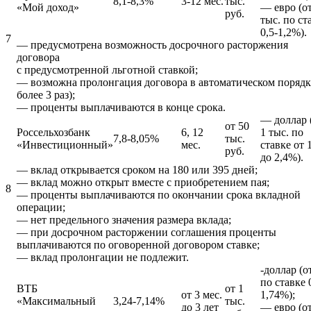
8,1-8,3%
3-12 мес.
тыс.
«Мой доход»
— евро (от
руб.
тыс. по ст
0,5-1,2%).
7
— предусмотрена возможность досрочного расторжения
договора
с предусмотренной льготной ставкой;
— возможна пролонгация договора в автоматическом порядк
более 3 раз);
— проценты выплачиваются в конце срока.
— доллар 
от 50
Россельхозбанк
6, 12
1 тыс. по
7,8-8,05%
тыс.
«Инвестиционный»
мес.
ставке от 
руб.
до 2,4%).
— вклад открывается сроком на 180 или 395 дней;
— вклад можно открыт вместе с приобретением пая;
8
— проценты выплачиваются по окончании срока вкладной
операции;
— нет предельного значения размера вклада;
— при досрочном расторжении соглашения проценты
выплачиваются по оговоренной договором ставке;
— вклад пролонгации не подлежит.
-доллар (о
по ставке 
ВТБ
от 1
от 3 мес.
1,74%);
«Максимальный
3,24-7,14%
тыс.
до 3 лет
— евро (о