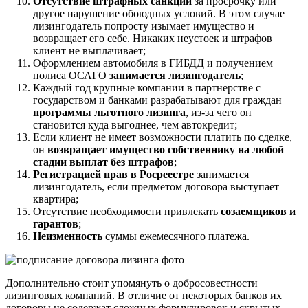
Отсутствие штрафных санкций
за просрочку или
другое нарушение обоюдных условий. В этом случае
лизингодатель попросту изымает имущество и
возвращает его себе. Никаких неустоек и штрафов
клиент не выплачивает;
Оформлением автомобиля в ГИБДД и получением
полиса ОСАГО
занимается лизингодатель
;
Каждый год крупные компании в партнерстве с
государством и банками разрабатывают для граждан
программы льготного лизинга
, из-за чего он
становится куда выгоднее, чем автокредит;
Если клиент не имеет возможности платить по сделке,
он
возвращает имущество собственнику на любой
стадии выплат без штрафов
;
Регистрацией прав в Росреестре
занимается
лизингодатель, если предметом договора выступает
квартира;
Отсутствие необходимости привлекать
созаемщиков и
гарантов
;
Неизменность
суммы ежемесячного платежа.
Дополнительно стоит упомянуть о добросовестности
лизинговых компаний. В отличие от некоторых банков их
договоры не содержат сложных формулировок и скрытых