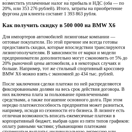
возместить уплаченные налог на прибыль и НДС (оба — по
20%, или 353 276 рублей). Итого, затраты на приобретение
фургона для клиента составят 1 393 863 рубля.
Как получить скидку в 500 000 на BMW X6
Для импортеров автомобилей лизинговые компании —
оптовые покупатели. По этой причине им всегда готовы
предоставить скидки, которые впоследствии транслируются
лизингополучателям. В зависимости от марки и модели
предприниматели дополнительно могут сэкономить от 5% до
20% рыночной цены автомобиля, а в некоторых случаях и
больше. Например, тот же стильный спортивный кроссовер
BMW X6 можно взять с экономией до 434 тыс. рублей.
После заключения сделки платежи по ней распределяются
фиксированными долями на весь срок действия договора. В
них включена плата за пользование привлеченными
средствами, а также погашение основного долга. При этом
нередко платежеспособность предприятия может разниться,
например, исходя из сезонности его бизнеса. В лизинге есть
отличная возможность вписать ежемесячные платежи в
корпоративный бюджет, выбрав один из пяти типов графиков:
оплату равными частями; убывающими платежами
ступенчатые выплаты; индивидуальную дегрессию или