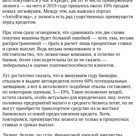
авто покупаются у нас в кредит, растет и число приверженцев
лизинга — на него в 2019 году пришлось около 10% продаж
новых легковушек. Между тем, как выяснил портал
«АвтоВзгляд», у лизинга есть ряд существенных преимуществ
перед кредитом.
При этом сразу оговоримся, что сравнивать эти две схемы
покупки машины будет большой ошибкой — хотя, увы, весьма
распространенной — брать в расчет лишь процентные ставки
и сроки выплат. Ведь весьма немаловажно и то
обстоятельство, что лизинговые компании, в отличие от
банков, более снисходительны (если не сказать —
либеральны) к оценке платежеспособности клиентов.
Тут достаточно сказать, что в минувшем году банкиры
отказали в выдаче автокредитов почти 60% потенциальных
заемщиков, а вот в автолизинге подобные отказы составляют,
по некоторым оценкам, 5—10%. Такое положение вещей,
кстати сказать, особо актуально для юридических лиц: почти
половина предприятий малого и среднего бизнеса хотят, но не
могут приобрести транспортное средство из-за жестких
банковских условий предоставления кредита. Хотя,
повторимся, преимущества лизинга не только в процентных
ставках и сроках выплат.
Лизинг, будучи, по сути, финансовой арендой имущества,