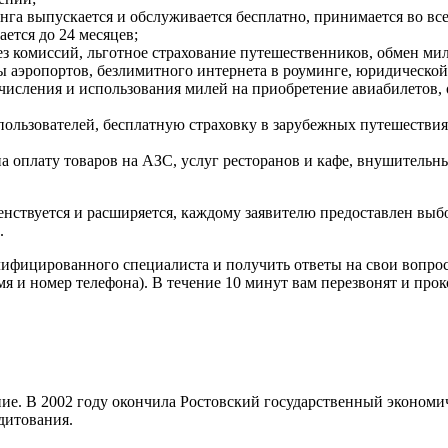
га выпускается и обслуживается бесплатно, принимается во все
ется до 24 месяцев;
ез комиссий, льготное страхование путешественников, обмен ми
лы аэропортов, безлимитного интернета в роуминге, юридическо
исления и использования милей на приобретение авиабилетов, о
льзователей, бесплатную страховку в зарубежных путешествия
а оплату товаров на АЗС, услуг ресторанов и кафе, внушитель
нствуется и расширяется, каждому заявителю предоставлен выб
.
алифицированного специалиста и получить ответы на свои вопро
я и номер телефона). В течение 10 минут вам перезвонят и про
. В 2002 году окончила Ростовский государственный экономиче
дитования.