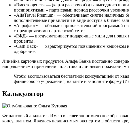
«Вместо денег» — (карта рассрочки) для выгодного шопин
предприятиями – партнерами период рассрочки увеличива
«AlfaTravel Premium» — обеспечивает снятие наличных б
дополнительные привилегии в виде доступа в бизнес-за
«Аэрофлот» — обладает привлекательной программой нач
с предприятиями партнерской сети;
«РЖД» — предусматривает подарочные мили для новых по
проценты;
«Cash Back» — характеризуется повышенным кэшбэком н
одобрение.
Линейка карточных продуктов Альфа-Банка постоянно соверше
направлениями применения пластика и личными пожеланиями
Чтобы воспользоваться бесплатной консультацией от кв
финансового учреждения, найдите и заполните форму (Им
Калькулятор
Финансовый аналитик. Имею высшее экономическое образование
консультантом. Являюсь независимым экспертом в области кре