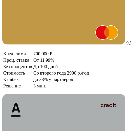
9,
Кред. лимит
700 000 Р
Проц. ставка
От 11,99%
Без процентов
До 100 дней
Стоимость
Со второго года 2990 р./год
Кэшбек
до 33% у партнеров
Решение
3 мин.