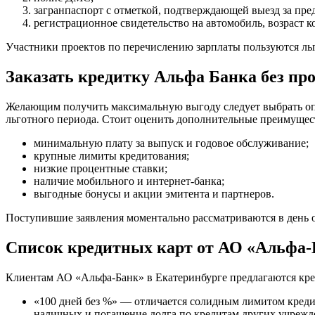
загранпаспорт с отметкой, подтверждающей выезд за пре
регистрационное свидетельство на автомобиль, возраст к
Участники проектов по перечислению зарплаты пользуются ль
Заказать кредитку Альфа Банка без пр
Желающим получить максимальную выгоду следует выбрать опти
льготного периода. Стоит оценить дополнительные преимущес
минимальную плату за выпуск и годовое обслуживание;
крупные лимиты кредитования;
низкие процентные ставки;
наличие мобильного и интернет-банка;
выгодные бонусы и акции эмитента и партнеров.
Поступившие заявления моментально рассматриваются в день об
Список кредитных карт от АО «Альфа-
Клиентам АО «Альфа-Банк» в Екатеринбурге предлагаются кр
«100 дней без %» — отличается солидным лимитом креди
наличных и погашение долга по кредитам других учрежд