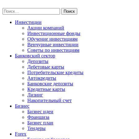
Skip
npo-invest.ru
to
Найти:
content
Инвестиции
Акции компаний
Инвестиционные фонды
Обучение инвестициям
Венчурные инвестиции
Советы по инвестициям
Банковский сектор
Депозиты
Дебетовые карты
Потребительские кредиты
Автокредиты
Банковские депозиты
Кредитные карты
Лизинг
Накопительный счет
Бизнес
Бизнес идеи
Франшиза
Бизнес план
Тендеры
Forex