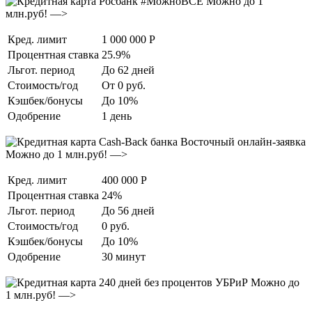
Можно до 1
млн.руб! —>
Кред. лимит
1 000 000 Р
Процентная ставка
25.9%
Льгот. период
До 62 дней
Стоимость/год
От 0 руб.
Кэшбек/бонусы
До 10%
Одобрение
1 день
Можно до 1 млн.руб! —>
Кред. лимит
400 000 Р
Процентная ставка
24%
Льгот. период
До 56 дней
Стоимость/год
0 руб.
Кэшбек/бонусы
До 10%
Одобрение
30 минут
Можно до
1 млн.руб! —>