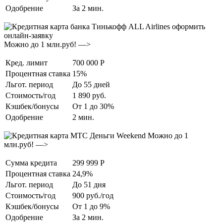
Одобрение
За 2 мин.
Можно до 1 млн.руб! —>
Кред. лимит
700 000 Р
Процентная ставка
15%
Льгот. период
До 55 дней
Стоимость/год
1 890 руб.
Кэшбек/бонусы
От 1 до 30%
Одобрение
2 мин.
Можно до 1
млн.руб! —>
Сумма кредита
299 999 Р
Процентная ставка
24,9%
Льгот. период
До 51 дня
Стоимость/год
900 руб./год
Кэшбек/бонусы
От 1 до 9%
Одобрение
За 2 мин.