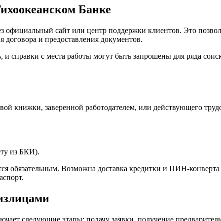
Тихоокеанском Банке
з официальный сайт или центр поддержки клиентов. Это позволя
я договора и предоставления документов.
 справки с места работы могут быть запрошены для ряда соиск
овой книжки, заверенной работодателем, или действующего трудо
ту из БКИ).
тся обязательным. Возможна доставка кредитки и ПИН-конверта
аспорт.
излицами
чает следующие этапы: подачу заявки, получение предваритель