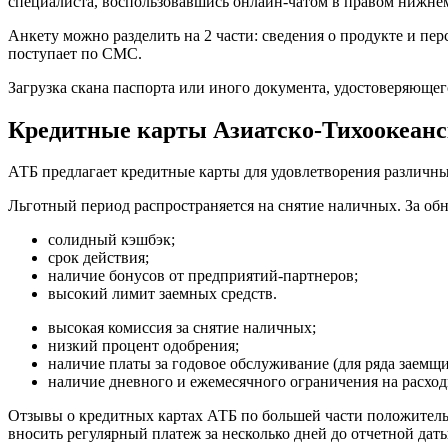
специалиста, воспользовавшись онлайн-чатом в правом нижнем
Анкету можно разделить на 2 части: сведения о продукте и п
поступает по СМС.
Загрузка скана паспорта или иного документа, удостоверяющего
Кредитные карты Азиатско-Тихоокеанс
АТБ предлагает кредитные карты для удовлетворения различн
Льготный период распространяется на снятие наличных. За об
солидный кэшбэк;
срок действия;
наличие бонусов от предприятий-партнеров;
высокий лимит заемных средств.
высокая комиссия за снятие наличных;
низкий процент одобрения;
наличие платы за годовое обслуживание (для ряда заемщи
наличие дневного и ежемесячного ограничения на расхо
Отзывы о кредитных картах АТБ по большей части положитель
вносить регулярный платеж за несколько дней до отчетной дат