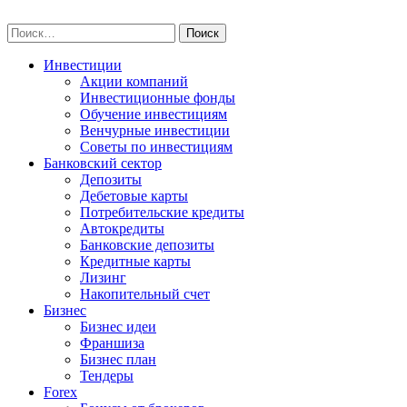
Skip
npo-invest.ru
to
Найти:
content
Инвестиции
Акции компаний
Инвестиционные фонды
Обучение инвестициям
Венчурные инвестиции
Советы по инвестициям
Банковский сектор
Депозиты
Дебетовые карты
Потребительские кредиты
Автокредиты
Банковские депозиты
Кредитные карты
Лизинг
Накопительный счет
Бизнес
Бизнес идеи
Франшиза
Бизнес план
Тендеры
Forex