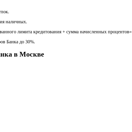
упок.
тия наличных.
анного лимита кредитования + сумма начисленных процентов»
ов Банка до 30%.
анка в Москве