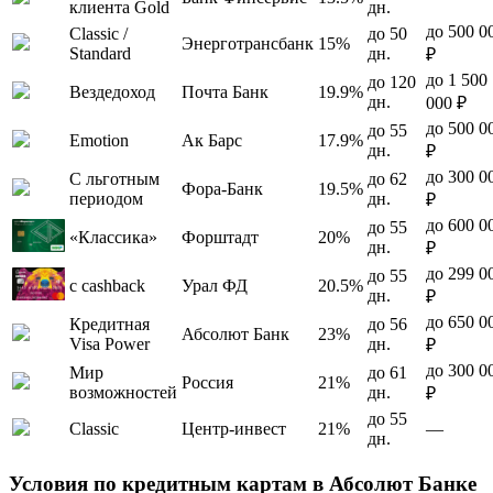
клиента Gold
дн.
до 500 0
Classic /
до 50
Энерготрансбанк
15%
Standard
дн.
₽
до 1 500
до 120
Вездедоход
Почта Банк
19.9%
дн.
000 ₽
до 500 0
до 55
Emotion
Ак Барс
17.9%
дн.
₽
до 300 0
С льготным
до 62
Фора-Банк
19.5%
периодом
дн.
₽
до 600 0
до 55
«Классика»
Форштадт
20%
дн.
₽
до 299 0
до 55
с cashback
Урал ФД
20.5%
дн.
₽
до 650 0
Кредитная
до 56
Абсолют Банк
23%
Visa Power
дн.
₽
до 300 0
Мир
до 61
Россия
21%
возможностей
дн.
₽
до 55
Classic
Центр-инвест
21%
—
дн.
Условия по кредитным картам в Абсолют Банке