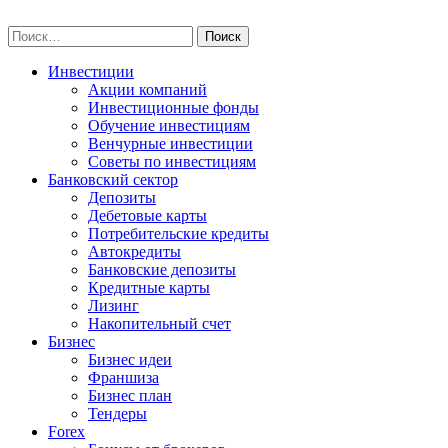
Skip
npo-invest.ru
to
Найти:
content
Инвестиции
Акции компаний
Инвестиционные фонды
Обучение инвестициям
Венчурные инвестиции
Советы по инвестициям
Банковский сектор
Депозиты
Дебетовые карты
Потребительские кредиты
Автокредиты
Банковские депозиты
Кредитные карты
Лизинг
Накопительный счет
Бизнес
Бизнес идеи
Франшиза
Бизнес план
Тендеры
Forex