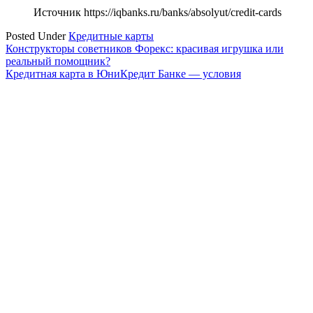
Источник
https://iqbanks.ru/banks/absolyut/credit-cards
Posted Under
Кредитные карты
Навигация
Конструкторы советников Форекс: красивая игрушка или
реальный помощник?
по
Кредитная карта в ЮниКредит Банке — условия
записям