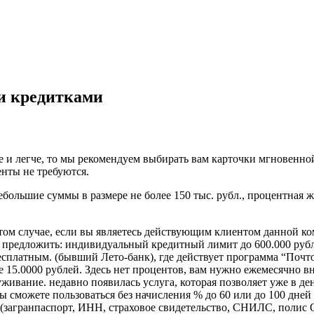
и кредитками
ее и легче, то мы рекомендуем выбирать вам карточки мгновенно
енты не требуются.
большие суммы в размере не более 150 тыс. рубл., процентная 
том случае, если вы являетесь действующим клиентом данной ко
 предложить: индивидуальный кредитный лимит до 600.000 рубл
есплатным. (бывший Лето-банк), где действует программа “Почт
 же 15.0000 рублей. Здесь нет процентов, вам нужно ежемесячно
уживание. недавно появилась услуга, которая позволяет уже в д
ы сможете пользоваться без начисления % до 60 или до 100 дне
р (загранпаспорт, ИНН, страховое свидетельство, СНИЛС, полис