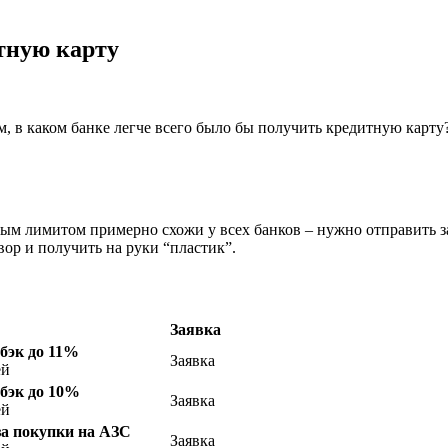
итную карту
, в каком банке легче всего было бы получить кредитную карту
ым лимитом примерно схожи у всех банков – нужно отправить за
вор и получить на руки “пластик”.
Заявка
бэк до 11%
Заявка
ей
бэк до 10%
Заявка
ей
за покупки на АЗС
Заявка