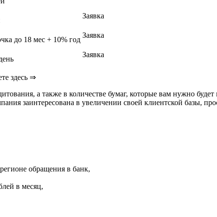
ей
Заявка
й
Заявка
очка до 18 мес + 10% год
Заявка
день
ете здесь ⇒
итования, а также в количестве бумаг, которые вам нужно будет
мпания заинтересована в увеличении своей клиентской базы, про
 регионе обращения в банк,
блей в месяц,