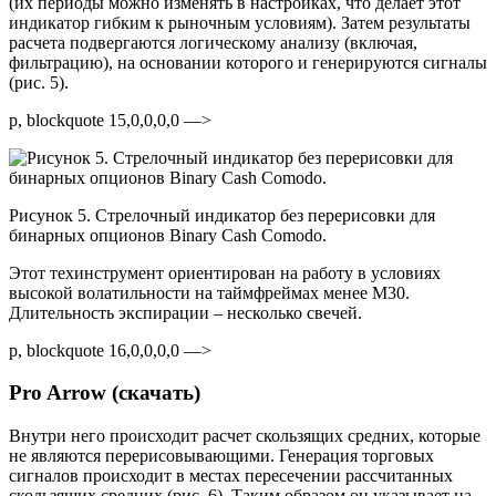
(их периоды можно изменять в настройках, что делает этот
индикатор гибким к рыночным условиям). Затем результаты
расчета подвергаются логическому анализу (включая,
фильтрацию), на основании которого и генерируются сигналы
(рис. 5).
p, blockquote 15,0,0,0,0 —>
Рисунок 5. Стрелочный индикатор без перерисовки для
бинарных опционов Binary Cash Comodo.
Этот техинструмент ориентирован на работу в условиях
высокой волатильности на таймфреймах менее M30.
Длительность экспирации – несколько свечей.
p, blockquote 16,0,0,0,0 —>
Pro Arrow (скачать)
Внутри него происходит расчет скользящих средних, которые
не являются перерисовывающими. Генерация торговых
сигналов происходит в местах пересечении рассчитанных
скользящих средних (рис. 6). Таким образом он указывает на