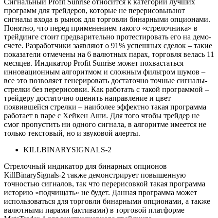
Сигнальный Profit Sunrise относится к категории лучших
программ для трейдеров, которые не перерисовывают
сигналы входа в рынок для торговли бинарными опционами.
Понятно, что перед применением такого «стрелочника» в
трейдинге стоит предварительно протестировать его на демо-
счете. Разработчики заявляют о 91% успешных сделок – такие
показатели отмечены на 6 валютных парах, торговля велась 11
месяцев. Индикатор Profit Sunrise может похвастаться
инновационным алгоритмом и сложным фильтром шумов –
все это позволяет генерировать достаточно точные сигналы-
стрелки без перерисовки. Как работать с такой программой –
трейдеру достаточно оценить направление и цвет
появившейся стрелки – наиболее эффектно такая программа
работает в паре с Хейкен Аши. Для того чтобы трейдер не
смог пропустить ни одного сигнала, в алгоритме имеется не
только текстовый, но и звуковой алерты.
KILLBINARYSIGNALS-2
Стрелочный индикатор для бинарных опционов
KillBinarySignals-2 также демонстрирует повышенную
точностью сигналов, так что перерисовкой такая программа
историю «подчищать» не будет. Данная программа может
использоваться для торговли бинарными опционами, а также
валютными парами (активами) в торговой платформе