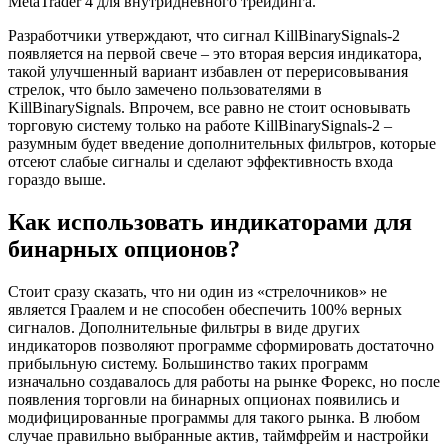
MetaTrader 4 для внутридневного трейдинга.
Разработчики утверждают, что сигнал KillBinarySignals-2
появляется на первой свече – это вторая версия индикатора,
такой улучшенный вариант избавлен от перерисовывания
стрелок, что было замечено пользователями в
KillBinarySignals. Впрочем, все равно не стоит основывать
торговую систему только на работе KillBinarySignals-2 –
разумным будет введение дополнительных фильтров, которые
отсеют слабые сигналы и сделают эффективность входа
гораздо выше.
Как использовать индикаторами для
бинарных опционов?
Стоит сразу сказать, что ни один из «стрелочников» не
является Граалем и не способен обеспечить 100% верных
сигналов. Дополнительные фильтры в виде других
индикаторов позволяют программе сформировать достаточно
прибыльную систему. Большинство таких программ
изначально создавалось для работы на рынке Форекс, но после
появления торговли на бинарных опционах появились и
модифицированные программы для такого рынка. В любом
случае правильно выбранные актив, таймфрейм и настройки