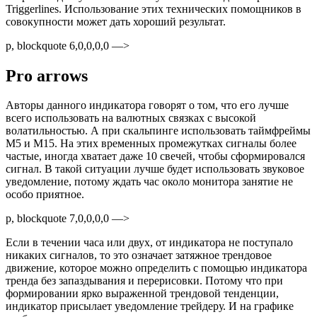
Triggerlines. Использование этих технических помощников в
совокупности может дать хороший результат.
p, blockquote 6,0,0,0,0 —>
Pro arrows
Авторы данного индикатора говорят о том, что его лучше
всего использовать на валютных связках с высокой
волатильностью. А при скальпинге использовать таймфреймы
М5 и М15. На этих временных промежутках сигналы более
частые, иногда хватает даже 10 свечей, чтобы сформировался
сигнал. В такой ситуации лучше будет использовать звуковое
уведомление, потому ждать час около монитора занятие не
особо приятное.
p, blockquote 7,0,0,0,0 —>
Если в течении часа или двух, от индикатора не поступало
никаких сигналов, то это означает затяжное трендовое
движение, которое можно определить с помощью индикатора
тренда без запаздывания и перерисовки. Потому что при
формировании ярко выраженной трендовой тенденции,
индикатор присылает уведомление трейдеру. И на графике