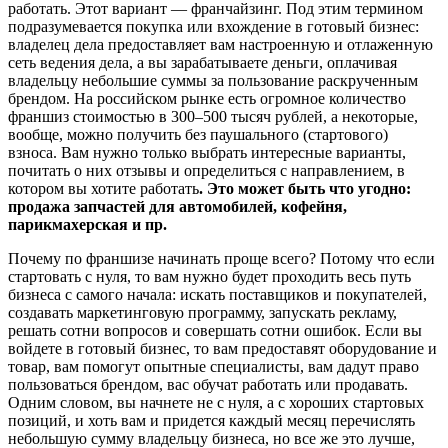
работать. Этот вариант — франчайзинг. Под этим термином
подразумевается покупка или вхождение в готовый бизнес:
владелец дела предоставляет вам настроенную и отлаженную
сеть ведения дела, а вы зарабатываете деньги, оплачивая
владельцу небольшие суммы за пользование раскрученным
брендом. На российском рынке есть огромное количество
франшиз стоимостью в 300–500 тысяч рублей, а некоторые,
вообще, можно получить без паушального (стартового)
взноса. Вам нужно только выбрать интересные варианты,
почитать о них отзывы и определиться с направлением, в
котором вы хотите работать
. Это может быть что угодно:
продажа запчастей для автомобилей, кофейня,
парикмахерская и пр.
Почему по франшизе начинать проще всего? Потому что если
стартовать с нуля, то вам нужно будет проходить весь путь
бизнеса с самого начала: искать поставщиков и покупателей,
создавать маркетинговую программу, запускать рекламу,
решать сотни вопросов и совершать сотни ошибок. Если вы
войдете в готовый бизнес, то вам предоставят оборудование и
товар, вам помогут опытные специалисты, вам дадут право
пользоваться брендом, вас обучат работать или продавать.
Одним словом, вы начнете не с нуля, а с хороших стартовых
позиций, и хоть вам и придется каждый месяц перечислять
небольшую сумму владельцу бизнеса, но все же это лучше,