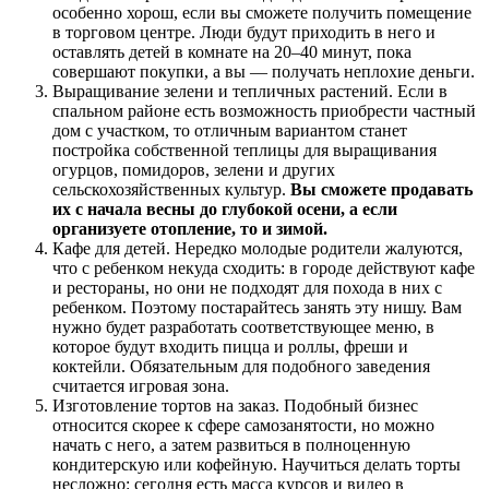
особенно хорош, если вы сможете получить помещение
в торговом центре. Люди будут приходить в него и
оставлять детей в комнате на 20–40 минут, пока
совершают покупки, а вы — получать неплохие деньги.
Выращивание зелени и тепличных растений. Если в
спальном районе есть возможность приобрести частный
дом с участком, то отличным вариантом станет
постройка собственной теплицы для выращивания
огурцов, помидоров, зелени и других
сельскохозяйственных культур.
Вы сможете продавать
их с начала весны до глубокой осени, а если
организуете отопление, то и зимой.
Кафе для детей. Нередко молодые родители жалуются,
что с ребенком некуда сходить: в городе действуют кафе
и рестораны, но они не подходят для похода в них с
ребенком. Поэтому постарайтесь занять эту нишу. Вам
нужно будет разработать соответствующее меню, в
которое будут входить пицца и роллы, фреши и
коктейли. Обязательным для подобного заведения
считается игровая зона.
Изготовление тортов на заказ. Подобный бизнес
относится скорее к сфере самозанятости, но можно
начать с него, а затем развиться в полноценную
кондитерскую или кофейную. Научиться делать торты
несложно: сегодня есть масса курсов и видео в