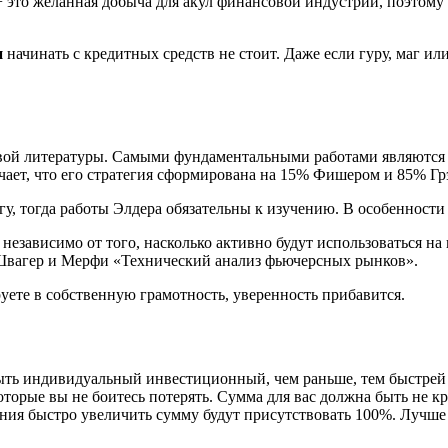
это желанная добыча для акул финансовой индустрии, поэтому п
и
начинать с кредитных средств не стоит. Даже если гуру, маг и
жевой литературы. Самыми фундаментальными работами являют
ает, что его стратегия сформирована на 15% Фишером и 85% Гр
у, тогда работы Элдера обязательны к изучению. В особенности
независимо от того, насколько активно будут использоваться на
 Швагер и Мерфи «Технический анализ фьючерсных рынков».
уете в собственную грамотность, уверенность прибавится.
рыть индивидуальный инвестиционный, чем раньше, тем быстрей 
оторые вы не боитесь потерять. Сумма для вас должна быть не к
ния быстро увеличить сумму будут присутствовать 100%. Лучше 