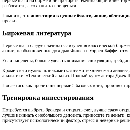
первые шаги на бирже и не прогореть. Начинающий инвестор − 
разбогатеть, а сохранить свои деньги.
Помните, что
инвестиции в ценные бумаги, акции, облигаци
профит.
Биржевая литература
Первые шаги следует начинать с изучения классической бир
акции, необыкновенные доходы» Фишера. Уоррен Баффет отмеч
Если нацелены, больше уделять внимания спекуляции, трейдинг
Кроме этого нужно познакомиться азами технического анализа, 
аналитики. «Технический анализ. Полный курс» автора Джек
После того как прочитаны первые 5 базовых книг, проинвестир
Тренировка инвестирования
Потребуется выбрать брокера и открыть счет, лучше сразу отк
лучше начинать с небольшого депозита, приносите те деньги, к
присутствует психологический фактор, стресс и неверные реше