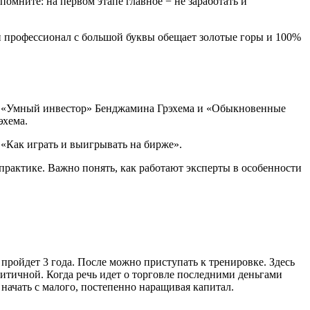
омните: на первом этапе главное − не заработать и
ли профессионал с большой буквы обещает золотые горы и 100%
ся «Умный инвестор» Бенджамина Грэхема и «Обыкновенные
эхема.
 «Как играть и выигрывать на бирже».
 практике. Важно понять, как работают эксперты в особенности
пройдет 3 года. После можно приступать к тренировке. Здесь
ритичной. Когда речь идет о торговле последними деньгами
начать с малого, постепенно наращивая капитал.