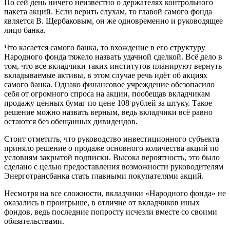
По сей день ничего неизвестно о держателях контрольного
пакета акций. Если верить слухам, то главой самого фонда
является В. Щербаковым, он же одновременно и руководящее
лицо банка.
Что касается самого банка, то вхождение в его структуру
Народного фонда тяжело назвать удачной сделкой. Всё дело в
том, что все вкладчики таких институтов планируют вернуть
вкладываемые активы, в этом случае речь идёт об акциях
самого банка. Однако финансовое учреждение обезопасило
себя от огромного спроса на акции, пообещав вкладчикам
продажу ценных бумаг по цене 108 рублей за штуку. Такое
решение можно назвать верным, ведь вкладчики всё равно
остаются без обещанных дивидендов.
Стоит отметить, что руководство инвестиционного субъекта
приняло решение о продаже основного количества акций по
условиям закрытой подписки. Высока вероятность, это было
сделано с целью предоставления возможности руководителям
Энерготрансбанка стать главными покупателями акций.
Несмотря на все сложности, вкладчики «Народного фонда» не
оказались в проигрыше, в отличие от вкладчиков иных
фондов, ведь последние попросту исчезли вместе со своими
обязательствами.