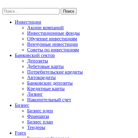
Skip
npo-invest.ru
to
Найти:
content
Инвестиции
Акции компаний
Инвестиционные фонды
Обучение инвестициям
Венчурные инвестиции
Советы по инвестициям
Банковский сектор
Депозиты
Дебетовые карты
Потребительские кредиты
Автокредиты
Банковские депозиты
Кредитные карты
Лизинг
Накопительный счет
Бизнес
Бизнес идеи
Франшиза
Бизнес план
Тендеры
Forex