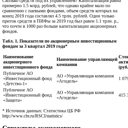
Сколько средств под их управлением? Капитализация равна
примерно 1.5 млрд. рублей, что однако крайне мало по
сравнению с паевыми фондами, объем средств которых на
конец 2019 года составлял 4.5 трлн. рублей. Один только
приток средств в ПИФы за 2019 год был равен 1.1 трлн. р.,
что почти в 1000 раз больше капитализации акционерных
фондов.
Табл. 1. Показатели по акционерным инвестиционным
фондам за 3 квартал 2019 года*
Наименование
Сто
Наименование управляющей
акционерного
акти
компании
инвестиционного фонда
(руб.
Публичное АО
АО «Управляющая компания
«Инвестиционный фонд
1 07
«Агидель»
«Детство-1»
Публичное АО
АО «Управляющая компания
«Инвестиционный фонд
415 
«Агидель»
«Защита»
* Источник данных: Статистика ЦБ РФ
http://www.cbr.ru/RSCI/statistics/
Структура акционерного