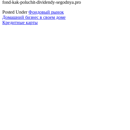
fond-kak-poluchit-dividendy-segodnya.pro
Posted Under
Фондовый рынок
Навигация
Домашний бизнес в своем доме
Кредитные карты
по
записям