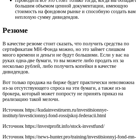
Проводить все это стоит только тогда, когда вы обладает
большим объемом ценной документации, имеющую
стоимость на фондовом рынке и способную создать вам
неплохую сумму дивидендов.
Резюме
В качестве резюме стоит сказать, что получить средства по
сертификатам МН-Фонда можно, но это займет слишком
много времени и деньги не будут большими. Если у вас на
руках одна-две бумаги, то вы можете либо продать их за
несколько рублей, либо получить копейки в качестве
дивидендов.
Вот только продажа на бирже будет практически невозможна
из-за отсутствующего спроса на эти бумаги, а также из-за
брокера, который может попросту не принять приказ на
реализацию такой мелочи.
Источник
https://kudainvestiruem.ru/investitsionnye-
instituty/investicionnyj-fond-rossijskoj-federacii.html
Источник
https://investprofit.info/stock-investfund/
Источник
https://news-hunter.pro/training/investitsionnyj-fond-mn-