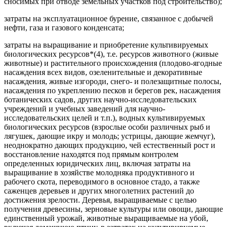
сносимых при отводе земельных участков под строительство);
затраты на эксплуатационное бурение, связанное с добычей
нефти, газа и газового конденсата;
затраты на выращивание и приобретение культивируемых
биологических ресурсов*(4), т.е. ресурсов животного (живые
животные) и растительного происхождения (плодово-ягодные
насаждения всех видов, озеленительные и декоративные
насаждения, живые изгороди, снего- и полезащитные полосы,
насаждения по укреплению песков и берегов рек, насаждения
ботанических садов, других научно-исследовательских
учреждений и учебных заведений для научно-
исследовательских целей и т.п.), водных культивируемых
биологических ресурсов (взрослые особи различных рыб и
лягушек, дающие икру и молодь; устрицы, дающие жемчуг),
неоднократно дающих продукцию, чей естественный рост и
восстановление находятся под прямым контролем
определенных юридических лиц, включая затраты на
выращивание в хозяйстве молодняка продуктивного и
рабочего скота, переводимого в основное стадо, а также
саженцев деревьев и других многолетних растений до
достижения зрелости. Деревья, выращиваемые с целью
получения древесины, зерновые культуры или овощи, дающие
единственный урожай, животные выращиваемые на убой,