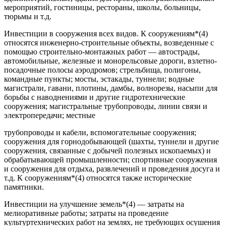
мероприятий, гостиницы, рестораны, школы, больницы,
тюрьмы и т.д.
Инвестиции в сооружения всех видов. К сооружениям*(4)
относятся инженерно-строительные объекты, возведенные с
помощью строительно-монтажных работ — автострады,
автомобильные, железные и монорельсовые дороги, взлетно-
посадочные полосы аэродромов; стрельбища, полигоны,
командные пункты; мосты, эстакады, туннели; водные
магистрали, гавани, плотины, дамбы, волнорезы, насыпи для
борьбы с наводнениями и другие гидротехнические
сооружения; магистральные трубопроводы, линии связи и
электропередачи; местные
трубопроводы и кабели, вспомогательные сооружения;
сооружения для горнодобывающей (шахты, туннели и другие
сооружения, связанные с добычей полезных ископаемых) и
обрабатывающей промышленности; спортивные сооружения
и сооружения для отдыха, развлечений и проведения досуга и
т.д. К сооружениям*(4) относятся также исторические
памятники.
Инвестиции на улучшение земель*(4) — затраты на
мелиоративные работы; затраты на проведение
культуртехнических работ на землях, не требующих осушения