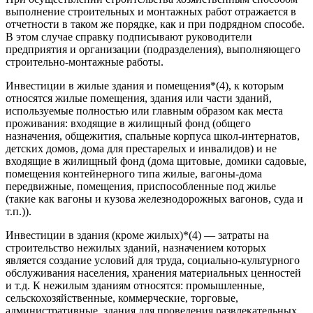
выполнение строительных и монтажных работ отражается в
отчетности в таком же порядке, как и при подрядном способе.
В этом случае справку подписывают руководители
предприятия и организации (подразделения), выполняющего
строительно-монтажные работы.
Инвестиции в жилые здания и помещения*(4), к которым
относятся жилые помещения, здания или части зданий,
используемые полностью или главным образом как места
проживания: входящие в жилищный фонд (общего
назначения, общежития, спальные корпуса школ-интернатов,
детских домов, дома для престарелых и инвалидов) и не
входящие в жилищный фонд (дома щитовые, домики садовые,
помещения контейнерного типа жилые, вагоны-дома
передвижные, помещения, приспособленные под жилье
(такие как вагоны и кузова железнодорожных вагонов, суда и
т.п.)).
Инвестиции в здания (кроме жилых)*(4) — затраты на
строительство нежилых зданий, назначением которых
является создание условий для труда, социально-культурного
обслуживания населения, хранения материальных ценностей
и т.д. К нежилым зданиям относятся: промышленные,
сельскохозяйственные, коммерческие, торговые,
административные, здания для проведения развлекательных