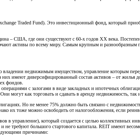
 (Exchange Traded Fund). Это инвестиционный фонд, который прио
а – США, где они существуют с 60-х годов ХХ века. Постепен
ают активы по всему миру. Самым крупным и разнообразным по с
во владении недвижимым имуществом, управление которым пере
из них имеют диверсифицированный состав активов – от жилья
ех фондов.
операциями с залогами в виде закладных и ипотечных облигаций
ни могут как торговать и сдавать в аренду недвижимость, так 
блигациях. Но не менее 75% должно быть связано с недвижимост
нако их тоже можно освободить от налогообложения, если реин
ивов в управление), который создается с целью коллективных и
 не требуют большого стартового капитала. REIT имеют весомо
ледующими причинами: