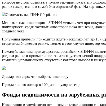
вопросе не стоит оценивать только текущие показатели доходн
рынок находится не в самой благоприятной фазе. На картинк
Минимальная инвестиция в ЗПИФН меньше, чем при покупке физи
популярность среди частных инвесторов пока невысока, доля 
среднего чека.
Получения прибыли приходится ждать несколько лет (до 15). С
вторичном биржевом рынке. Только в этом случае инвестор мо
Пожалуй, главным преимуществом российских ЗПИФН является
родном рынке и привыкли пользоваться русскоязычной поддержк
комиссии управляющему, отсутствие богатого выбора и низку
Доллар или евро: что выбрать инвестору
Правда ли, что доллар в 100 раз популярнее евро
Фонды недвижимости на зарубежных р
Инвестиции в зарубежную недвижимость традиционно считают