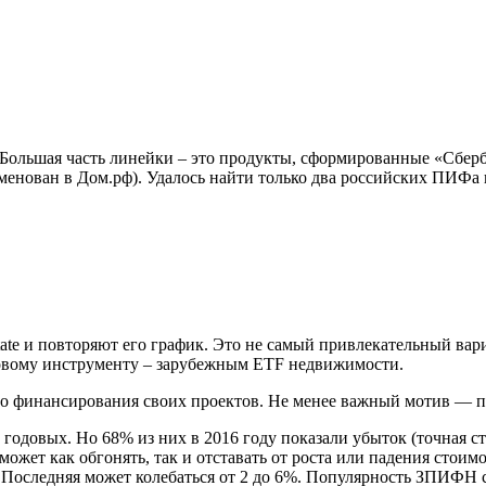
Большая часть линейки – это продукты, сформированные «Сберба
ован в Дом.рф). Удалось найти только два российских ПИФа н
te и повторяют его график. Это не самый привлекательный вари
вому инструменту – зарубежным ETF недвижимости.
о финансирования своих проектов. Не менее важный мотив — п
довых. Но 68% из них в 2016 году показали убыток (точная ста
ет как обгонять, так и отставать от роста или падения стоимост
 Последняя может колебаться от 2 до 6%. Популярность ЗПИФН с