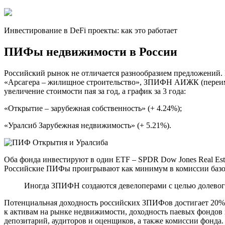
Инвестирование в DeFi проекты: как это работает
ПИФы недвижимости в России
Российский рынок не отличается разнообразием предложений. 
«Арсагера – жилищное строительство», ЗПИФН АИЖК (переимен
увеличение стоимости пая за год, а график за 3 года:
«Открытие – зарубежная собственность» (+ 4.24%);
«Уралсиб Зарубежная недвижимость» (+ 5.21%).
Оба фонда инвестируют в один ETF – SPDR Dow Jones Real Esta
Российские ПИФы проигрывают как минимум в комиссии базо
Иногда ЗПИФН создаются девелоперами с целью долевог
Потенциальная доходность российских ЗПИФов достигает 20% го
к активам на рынке недвижимости, доходность паевых фондов мож
депозитарий, аудиторов и оценщиков, а также комиссии фонда.