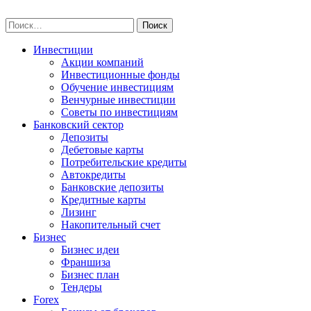
Skip
npo-invest.ru
to
Найти:
content
Инвестиции
Акции компаний
Инвестиционные фонды
Обучение инвестициям
Венчурные инвестиции
Советы по инвестициям
Банковский сектор
Депозиты
Дебетовые карты
Потребительские кредиты
Автокредиты
Банковские депозиты
Кредитные карты
Лизинг
Накопительный счет
Бизнес
Бизнес идеи
Франшиза
Бизнес план
Тендеры
Forex