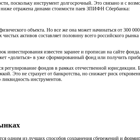
ости, поскольку инструмент долгосрочный. Это связано и с воз
ах ниже отражена динами стоимости паев ЗПИФН Сбербанка:
ческого объекта. Но все же она может начинаться от 300 000 р
их чистых активов составляет половину всего российского рынк
рок инвестирования известен заранее и прописан на сайте фонд
жет «долиться» в уже сформированный фонд или получить прибы
 регулирование фондов в рамках отечественной юрисдикции. 
ой. Это не страхует от банкротства, но снижает риск откровен
ю ликвидность инструментов.
ынках
ся одним из лучших способов сохранения сбережений и формир