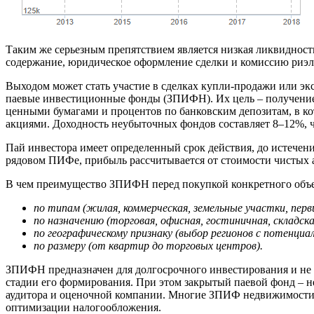
Таким же серьезным препятствием является низкая ликвидность 
содержание, юридическое оформление сделки и комиссию риэлт
Выходом может стать участие в сделках купли-продажи или экс
паевые инвестиционные фонды (ЗПИФН). Их цель – получение 
ценными бумагами и процентов по банковским депозитам, в кот
акциями. Доходность неубыточных фондов составляет 8–12%, 
Пай инвестора имеет определенный срок действия, до истечен
рядовом ПИФе, прибыль рассчитывается от стоимости чистых а
В чем преимущество ЗПИФН перед покупкой конкретного объе
по типам (жилая, коммерческая, земельные участки, пер
по назначению (торговая, офисная, гостиничная, складск
по географическому признаку (выбор регионов с потенциа
по размеру (от квартир до торговых центров).
ЗПИФН предназначен для долгосрочного инвестирования и не 
стадии его формирования. При этом закрытый паевой фонд – н
аудитора и оценочной компании. Многие ЗПИФ недвижимости 
оптимизации налогообложения.