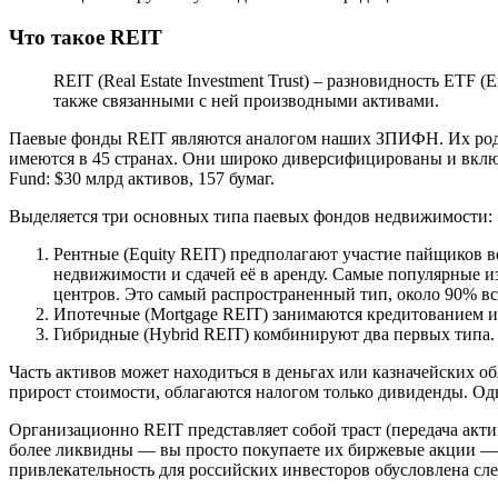
Что такое REIT
REIT (Real Estate Investment Trust) – разновидность ETF
также связанными с ней производными активами.
Паевые фонды REIT являются аналогом наших ЗПИФН. Их родин
имеются в 45 странах. Они широко диверсифицированы и включ
Fund: $30 млрд активов, 157 бумаг.
Выделяется три основных типа паевых фондов недвижимости:
Рентные (Equity REIT) предполагают участие пайщиков 
недвижимости и сдачей её в аренду. Самые популярные 
центров. Это самый распространенный тип, около 90% вс
Ипотечные (Mortgage REIT) занимаются кредитованием и 
Гибридные (Hybrid REIT) комбинируют два первых типа. О
Часть активов может находиться в деньгах или казначейских о
прирост стоимости, облагаются налогом только дивиденды. Од
Организационно REIT представляет собой траст (передача акт
более ликвидны — вы просто покупаете их биржевые акции — и
привлекательность для российских инвесторов обусловлена с