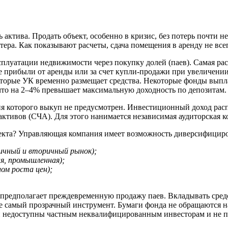
актива. Продать объект, особенно в кризис, без потерь почти н
ера. Как показывают расчеты, сдача помещения в аренду не всег
плуатации недвижимости через покупку долей (паев). Самая рас
прибыли от аренды или за счет купли-продажи при увеличении 
орые УК временно размещает средства. Некоторые фонды выплачи
что на 2–4% превышает максимальную доходность по депозитам.
ия которого выкуп не предусмотрен. Инвестиционный доход расп
ктивов (СЧА). Для этого нанимается независимая аудиторская к
кта? Управляющая компания имеет возможность диверсифициро
вичный и вторичный рынок);
ая, промышленная);
лом роста цен);
предполагает преждевременную продажу паев. Вкладывать средс
е самый прозрачный инструмент. Бумаги фонда не обращаются н
недоступны частным неквалифицированным инвесторам и не пуб